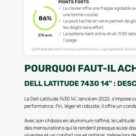
POINTS FORTS
Le clavier offre une frappe agréable a
une bonne course
86
%
Le pavé tactile en verre permet de gli
les doigts sans effort
La batterie tient entre 4h et 7h30 sel
270
avis
l'usage
Synthèse des tests et avis constatés sur :
Laptopmedia, Back M
POURQUOI FAUT-IL ACH
DELL LATITUDE 7430 14" : DES
Le Dell Latitude 7430 14", lancé en 2022, s'impose
performance. Fin, léger et robuste, il offre un con
Avec son châssis en aluminium raffiné, le Latitude 
des mensurations qui le rendent presque aussi dis
vivantes et un confort visuel optimal, même lors de