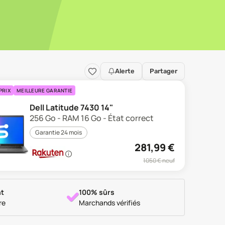
Alerte
Partager
PRIX
MEILLEURE GARANTIE
Dell Latitude 7430 14"
256 Go - RAM 16 Go - État correct
Garantie 24 mois
281,99
€
1050
€ neuf
t
100% sûrs
re
Marchands vérifiés