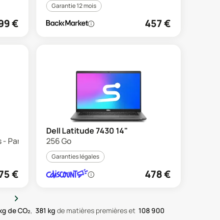
Garantie 12 mois
99
€
457
€
Dell Latitude 7430 14"
 - Parfait état
256 Go
Garanties légales
75
€
478
€
›
kg de CO₂
,
381
kg
de matières premières
et
108 900