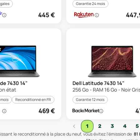
égales
Garantie 24 mois
445
€
447,
ude 7430 14"
Dell Latitude 7430 14"
on état
256 Go - RAM 16 Go - Noir Gris
 mois
Reconditionné en FR
Garantie 12 mois
469
€
4
‹
1
2
3
4
5
issant le reconditionné à la place du neuf, vous évitez l'émission de
81