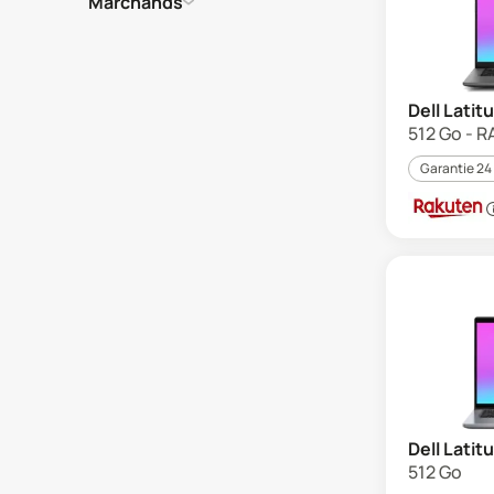
Marchands
Dell Latit
512 Go - R
Garantie 24
Dell Latit
512 Go