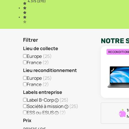
4.3
/5 (
270
)
Filtrer
NOTRE 
Lieu de collecte
RECONDITION
Europe
(
25
)
France
(
2
)
Lieu reconditionnement
Europe
(
25
)
France
(
2
)
Labels entreprise
Label B-Corp
(
25
)
Société à mission
(
25
)
1
ESS ou ESUS
(
2
)
M
Prix