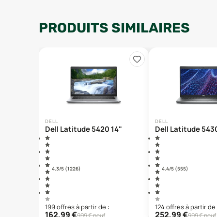
PRODUITS SIMILAIRES
DELL
DELL
Dell Latitude 5420 14"
Dell Latitude 543
4.3
/5 (
1 226
)
4.4
/5 (
555
)
199
offre
s
à partir de :
124
offre
s
à partir de 
162,99
€
252,99
€
999
€ neuf
999
€ neuf