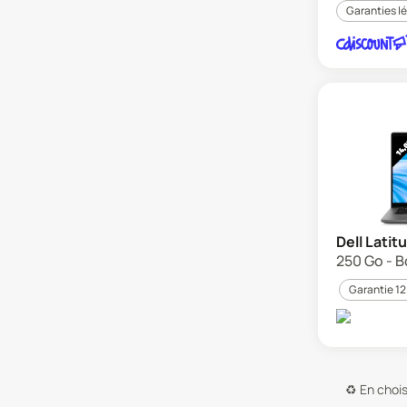
Garanties l
Dell Latit
250 Go - B
Garantie 12
♻️
En chois