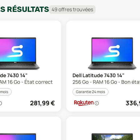
ES RÉSULTATS
49
offre
s
trouvée
s
ude 7430 14"
Dell Latitude 7430 14"
AM 16 Go - État correct
256 Go - RAM 16 Go - Bon éta
 mois
Garantie 24 mois
281,99
€
336,