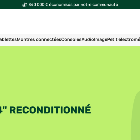
💰
1 840 000 € économisés par notre communauté
🌍
Ensemble, nous avons évité l'émission de 293 tonnes de CO₂
ablettes
Montres connectées
Consoles
Audio
Image
Petit électrom
4" RECONDITIONNÉ