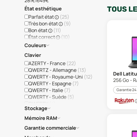
281€
1649€
TOUS L
État esthétique
Parfait état
(
25
)
Très bon état
(
9
)
Bon état
(
11
)
État correct
(
10
)
Couleurs
Clavier
AZERTY - France
(
22
)
QWERTZ - Allemagne
(
13
)
Dell Latit
QWERTY - Royaume-Uni
(
12
)
256 Go - R
QWERTY - Espagne
(
7
)
QWERTY - Italie
(
7
)
Garantie 24
QWERTY - Suède
(
5
)
QWERTY
(
4
)
Stockage
QWERTZ
(
3
)
AZERTY
(
1
)
Mémoire RAM
QWERTY - Pays-Bas
(
1
)
Garantie commerciale
QWERTY - Portugal
(
1
)