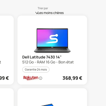
Trier par
Les moins chères
Dell Latitude 7430 14"
t
512 Go - RAM 16 Go - Bon état
Garantie 24 mois
99
€
368,99
€