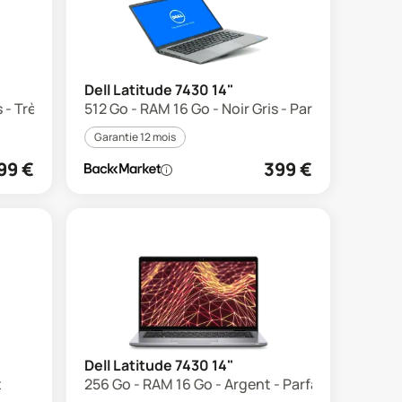
Dell Latitude 7430 14"
s - Très bon état
512 Go - RAM 16 Go - Noir Gris - Parfait état
Garantie 12 mois
99
€
399
€
Dell Latitude 7430 14"
t
256 Go - RAM 16 Go - Argent - Parfait état