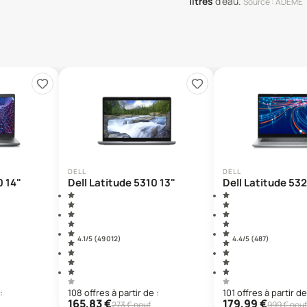
litres
d'eau
.
Source : ADEME
DELL
DELL
0 14"
Dell Latitude 5310 13"
Dell Latitude 53
4.1
/5 (
49 012
)
4.4
/5 (
487
)
:
108
offre
s
à partir de :
101
offre
s
à partir de
165,83
€
179,99
€
273
€ neuf
999
€ neu