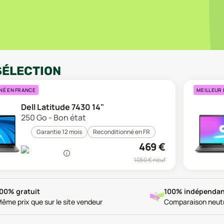
SÉLECTION
NÉ EN FRANCE
MEILLEUR 
Dell Latitude 7430 14"
250 Go - Bon état
Garantie 12 mois
Reconditionné en FR
469
€
1050
€ neuf
00% gratuit
100% indépendan
ême prix que sur le site vendeur
Comparaison neut