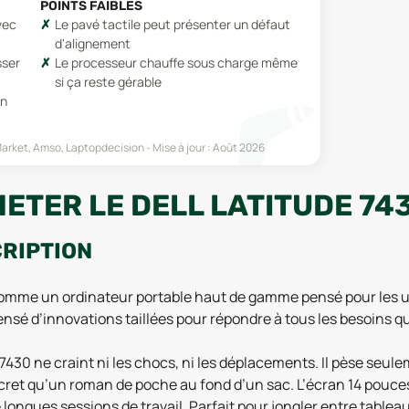
POINTS FAIBLES
vec
Le pavé tactile peut présenter un défaut
d'alignement
sser
Le processeur chauffe sous charge même
si ça reste gérable
on
arket, Amso, Laptopdecision
Mise à jour :
Août 2026
ETER LE DELL LATITUDE 743
CRIPTION
 comme un ordinateur portable haut de gamme pensé pour les ut
densé d’innovations taillées pour répondre à tous les besoins q
7430 ne craint ni les chocs, ni les déplacements. Il pèse seule
cret qu’un roman de poche au fond d’un sac. L’écran 14 pouces
 longues sessions de travail. Parfait pour jongler entre tablea