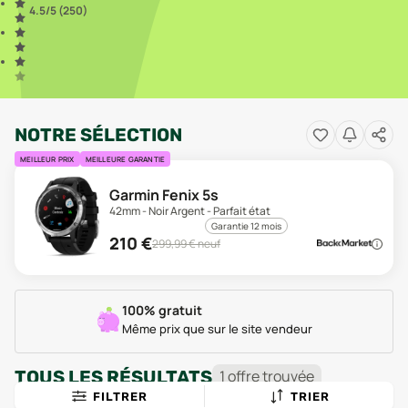
4.5
/5 (
250
)
NOTRE SÉLECTION
MEILLEUR PRIX
MEILLEURE GARANTIE
Garmin Fenix 5s
42mm - Noir Argent - Parfait état
Garantie 12 mois
210
€
299,99
€ neuf
100% gratuit
Même prix que sur le site vendeur
TOUS LES RÉSULTATS
1
offre
trouvée
FILTRER
TRIER