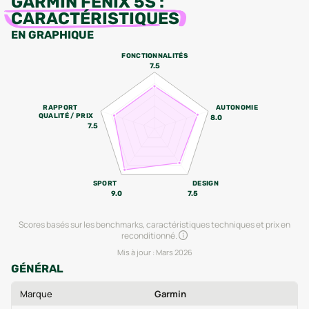
GARMIN FENIX 5S
:
CARACTÉRISTIQUES
EN GRAPHIQUE
FONCTIONNALITÉS
7.5
RAPPORT
AUTONOMIE
QUALITÉ / PRIX
8.0
7.5
SPORT
DESIGN
9.0
7.5
Scores basés sur les benchmarks, caractéristiques techniques et prix en
reconditionné.
Mis à jour :
Mars 2026
GÉNÉRAL
Marque
Garmin