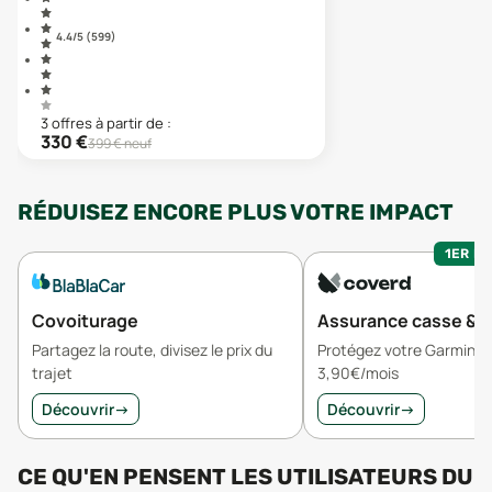
4.4
/5 (
599
)
3
offre
s
à partir de :
330
€
399
€ neuf
RÉDUISEZ ENCORE PLUS VOTRE IMPACT
1ER MO
Covoiturage
Assurance casse & v
Partagez la route, divisez le prix du
Protégez votre Garmin Fe
trajet
3,90€/mois
Découvrir
→
Découvrir
→
CE QU'EN PENSENT LES UTILISATEURS
DU