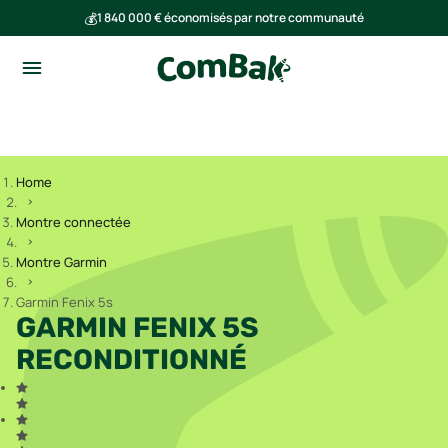
💰
1 840 000 € économisés par notre communauté
🌍
Ensemble, nous avons évité l'émission de 293 tonnes de CO₂
Home
Montre connectée
Montre Garmin
Garmin Fenix 5s
GARMIN FENIX 5S
RECONDITIONNÉ