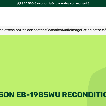
💰
1 840 000 € économisés par notre communauté
🌍
Ensemble, nous avons évité l'émission de 293 tonnes de CO₂
ablettes
Montres connectées
Consoles
Audio
Image
Petit électrom
SON EB-1985WU RECONDITI