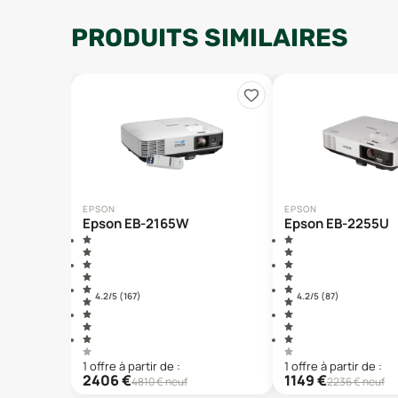
PRODUITS SIMILAIRES
EPSON
EPSON
Epson EB-2165W
Epson EB-2255U
4.2
/5 (
167
)
4.2
/5 (
87
)
1
offre
à partir de :
1
offre
à partir de :
2406
€
1149
€
4810
€ neuf
2236
€ neuf