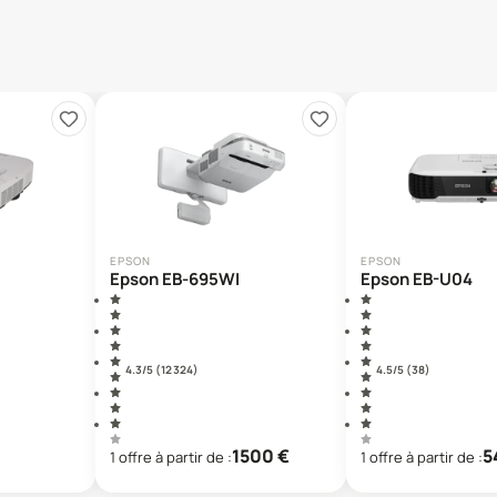
EPSON
EPSON
Epson EB-695WI
Epson EB-U04
4.3
/5 (
12 324
)
4.5
/5 (
38
)
1500
€
5
1
offre
à partir de :
1
offre
à partir de :