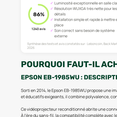
Luminosité exceptionnelle en salle cla
Résolution WUXGA très nette pour les
86
%
détails
Installation simple et rapide à mettre 
place
1 240
avis
Son correct sans besoin de système
externe
Synthèse des tests et avis constatés sur :
Leboncoin, Back Mark
2026
POURQUOI FAUT-IL AC
EPSON EB-1985WU : DESCRIPT
Sorti en 2014, le Epson EB-1985WU propose une ima
et éducatifs exigeants, il combine polyvalence, con
Ce vidéoprojecteur reconditionné abrite une conne
À l'ère du sans-fil, la compatibilité complète avec