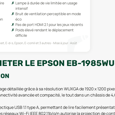
ire
Lampe à durée de vie limitée en usage
intensif
Bruit de ventilation perceptible en mode
en
éco
Pas de port HDMI 2.1 pour les jeux récents
Poids élevé rendant le déplacement
difficile
et, E-d-s, Epson, E-comil
et 3 autres
Mise à jour :
Août
HETER LE EPSON EB-1985WU
ION
ge détaillée grâce à sa résolution WUXGA de 1920 x 1200 pix
nectivité avancée et compacité, le tout dans un châssis de 4,6 
ctique USB 1.1 type A, permettant de lire facilement présenta
 les réseaux Wi-Fi IEEE 802.11b/g/n autorise la projection de c