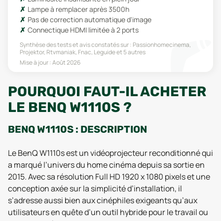
Lampe à remplacer après 3500h
Pas de correction automatique d'image
Connectique HDMI limitée à 2 ports
Synthèse des tests et avis constatés sur :
Passionhomecinema,
Projektor, Rtvmaniak, Fnac, Leguide
et 5 autres
Mise à jour :
Août 2026
POURQUOI FAUT-IL ACHETER
LE BENQ W1110S ?
BENQ W1110S : DESCRIPTION
Le BenQ W1110s est un vidéoprojecteur reconditionné qui
a marqué l’univers du home cinéma depuis sa sortie en
2015. Avec sa résolution Full HD 1920 x 1080 pixels et une
conception axée sur la simplicité d’installation, il
s’adresse aussi bien aux cinéphiles exigeants qu’aux
utilisateurs en quête d’un outil hybride pour le travail ou