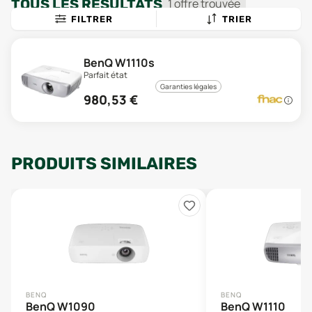
TOUS LES RÉSULTATS
1
offre
trouvée
FILTRER
TRIER
BenQ W1110s
Parfait état
Garanties légales
980,53
€
PRODUITS SIMILAIRES
BENQ
BENQ
BenQ W1090
BenQ W1110