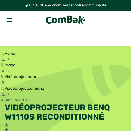
💰
1 840 000 € économisés par notre communauté
🌍
Ensemble, nous avons évité l'émission de 293 tonnes de CO₂
Home
Image
Vidéoprojecteurs
Vidéoprojecteur Benq
BenQ W1110s
VIDÉOPROJECTEUR BENQ
W1110S RECONDITIONNÉ