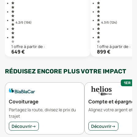
4.2
/5 (
156
)
4.3
/5 (
124
)
1
offre
à partir de :
1
offre
à partir de :
649
€
899
€
RÉDUISEZ ENCORE PLUS VOTRE IMPACT
1ER MO
Covoiturage
Compte et épargne
Partagez la route, divisez le prix du
Alignez votre argent et v
trajet
Découvrir
→
Découvrir
→