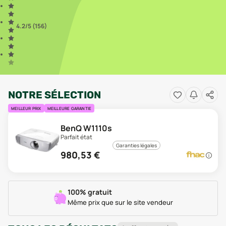
4.2
/5 (
156
)
NOTRE SÉLECTION
MEILLEUR PRIX
MEILLEURE GARANTIE
BenQ W1110s
Parfait état
Garanties légales
980,53
€
100% gratuit
Même prix que sur le site vendeur