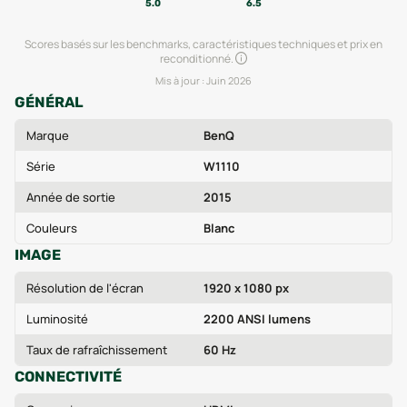
5.0
6.5
Scores basés sur les benchmarks, caractéristiques techniques et prix en
reconditionné.
Mis à jour :
Juin 2026
GÉNÉRAL
Marque
BenQ
Série
W1110
Année de sortie
2015
Couleurs
Blanc
IMAGE
Résolution de l'écran
1920 x 1080 px
Luminosité
2200 ANSI lumens
Taux de rafraîchissement
60 Hz
CONNECTIVITÉ