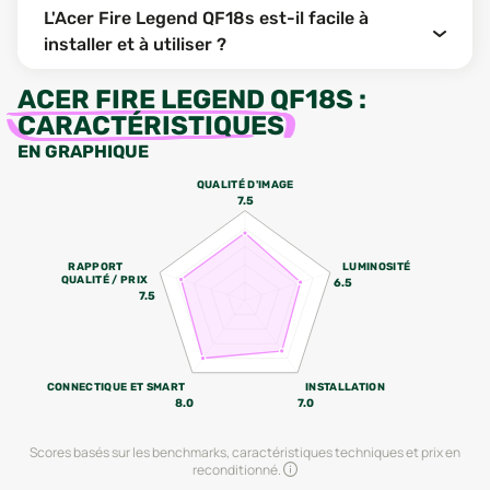
L'Acer Fire Legend QF18s est-il facile à
installer et à utiliser ?
ACER FIRE LEGEND QF18S
:
CARACTÉRISTIQUES
EN GRAPHIQUE
QUALITÉ D'IMAGE
7.5
RAPPORT
LUMINOSITÉ
QUALITÉ / PRIX
6.5
7.5
CONNECTIQUE ET SMART
INSTALLATION
8.0
7.0
Scores basés sur les benchmarks, caractéristiques techniques et prix en
reconditionné.