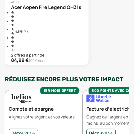
ACER
Acer Aopen Fire Legend QH31s
4.5
/5 (
4
)
2
offre
s
à partir de :
84,99
€
100
€ neuf
RÉDUISEZ ENCORE PLUS VOTRE IMPACT
1ER MOIS OFFERT
500 POINTS AVEC CO
Compte et épargne
Facture d’électricité
Alignez votre argent et vos valeurs
Gagnez de l'argent en 
moins, au bon moment.
Découvrir
→
Découvrir
→