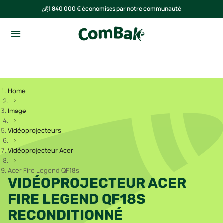
💰
1 840 000 € économisés par notre communauté
🌍
Ensemble, nous avons évité l'émission de 293 tonnes de CO₂
Home
Image
Vidéoprojecteurs
Vidéoprojecteur Acer
Acer Fire Legend QF18s
VIDÉOPROJECTEUR ACER
FIRE LEGEND QF18S
RECONDITIONNÉ