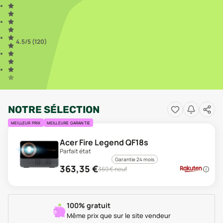
4.5
/5 (
120
)
NOTRE SÉLECTION
MEILLEUR PRIX
MEILLEURE GARANTIE
Acer Fire Legend QF18s
Parfait état
Garantie 24 mois
363,35
€
369
€ neuf
100% gratuit
Même prix que sur le site vendeur