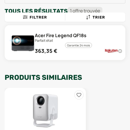
TOUS LES RÉSULTATS
1
offre
trouvée
FILTRER
TRIER
Acer Fire Legend QF18s
Parfait état
Garantie 24 mois
363,35
€
PRODUITS SIMILAIRES