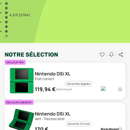
4.2
/5 (
2 704
)
NOTRE SÉLECTION
MEILLEUR PRIX
Nintendo DSi XL
État correct
Garanties légales
119,94
€
135
€ neuf
MEILLEURE GARANTIE
Nintendo DSi XL
Vert - Très bon état
Garantie 12 mois
170
€