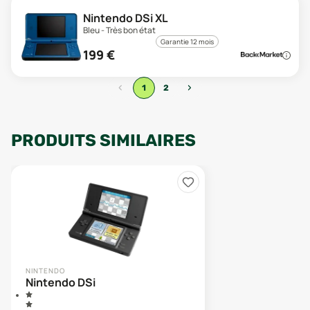
Nintendo DSi XL
Bleu - Très bon état
Garantie 12 mois
199
€
‹
›
1
2
PRODUITS SIMILAIRES
NINTENDO
Nintendo DSi