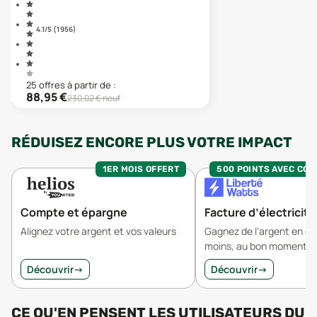
4.1
/5 (
1 956
)
25
offre
s
à partir de :
88,95
€
230,02
€ neuf
RÉDUISEZ ENCORE PLUS VOTRE IMPACT
1ER MOIS OFFERT
500 POINTS AVEC CO
Compte et épargne
Facture d’électricité
Alignez votre argent et vos valeurs
Gagnez de l'argent en 
moins, au bon moment.
Découvrir
→
Découvrir
→
CE QU'EN PENSENT LES UTILISATEURS
DU