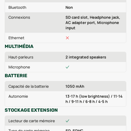
Bluetooth
Non
Connexions
SD card slot, Headphone jack,
AC adapter port, Microphone
input
Ethernet
MULTIMÉDIA
Haut-parleurs
2 integrated speakers
Microphone
BATTERIE
Capacité de la batterie
1050 mAh
Autonomie
13-17 h (low brightness) / 11-14
h / 9-11 h / 6-8 h / 4-5 h
STOCKAGE EXTENSION
Lecteur de carte mémoire
Type de carte mémoire
SD, SDHC