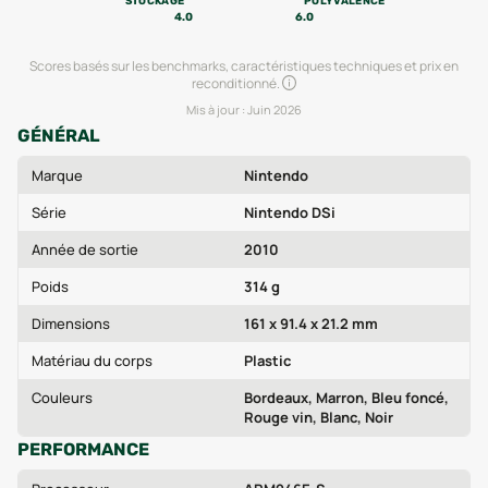
STOCKAGE
POLYVALENCE
4.0
6.0
Scores basés sur les benchmarks, caractéristiques techniques et prix en
reconditionné.
Mis à jour :
Juin 2026
GÉNÉRAL
Marque
Nintendo
Série
Nintendo DSi
Année de sortie
2010
Poids
314 g
Dimensions
161 x 91.4 x 21.2 mm
Matériau du corps
Plastic
Couleurs
Bordeaux, Marron, Bleu foncé,
Rouge vin, Blanc, Noir
PERFORMANCE