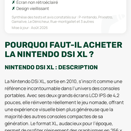
Écran non rétroéclairé
Design vieillissant
Synthèse des tests et avis constatés sur :
P-nintendo, Prixretro,
Gamalive, Le Dénicheur, Rue-montgallet
et 3 autres
Mise à jour :
Août 2026
POURQUOI FAUT-IL ACHETER
LA NINTENDO DSI XL ?
NINTENDO DSI XL : DESCRIPTION
La Nintendo DSi XL, sortie en 2010, s’inscrit comme une
référence incontournable dans l’univers des consoles
portables. Avec ses deux grands écrans LCD IPS de 4,2
pouces, elle réinvente réellement le jeu nomade, offrant
une expérience visuelle bien plus généreuse que la
majorité des autres consoles compactes de sa
génération. Le format XL, audacieux pour l’époque,
permet de profiter pleinement des graphismes en 256 x