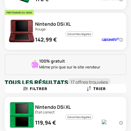
PARTENAIRE DU MOIS
Nintendo DSi XL
Rouge
Garanties légales
142,99
€
100% gratuit
Même prix que sur le site vendeur
TOUS LES RÉSULTATS
17
offre
s
trouvée
s
FILTRER
TRIER
Nintendo DSi XL
État correct
Garanties légales
119,94
€