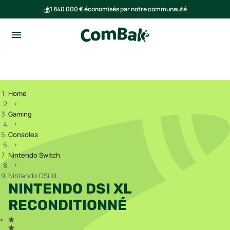
💰
1 840 000 € économisés par notre communauté
🌍
Ensemble, nous avons évité l'émission de 293 tonnes de CO₂
Home
Gaming
Consoles
Nintendo Switch
Nintendo DSi XL
NINTENDO DSI XL
RECONDITIONNÉ