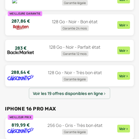
Garantie légale
MEILLEURE GARANTIE
287,86
€
128 Go - Noir - Bon état
Voir
>
Garantie 24 mois
128 Go - Noir - Parfait état
283
€
Voir
>
Garantie 12 mois
288,64
€
128 Go - Noir - Très bon état
Voir
>
Garantie légale
Voir les 19 offres disponibles en ligne
IPHONE 16 PRO MAX
MEILLEUR PRIX
819,99
€
256 Go - Gris - Très bon état
Voir
>
Garantie légale