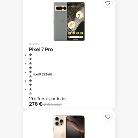
GOOGLE
Pixel 7 Pro
4.4
/5 (
2 249
)
19
offre
s
à partir de :
278
€
1040
€ neuf