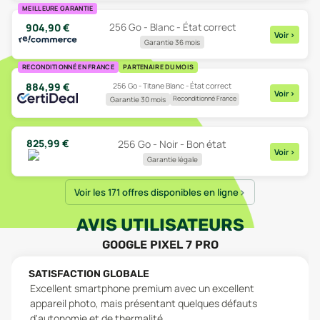
MEILLEURE GARANTIE
904,90
€
256 Go - Blanc - État correct
Voir
>
Garantie 36 mois
RECONDITIONNÉ EN FRANCE
PARTENAIRE DU MOIS
884,99
€
256 Go - Titane Blanc - État correct
Voir
>
Reconditionné France
Garantie 30 mois
825,99
€
256 Go - Noir - Bon état
Voir
>
Garantie légale
Voir les 171 offres disponibles en ligne
AVIS UTILISATEURS
GOOGLE PIXEL 7 PRO
SATISFACTION GLOBALE
Excellent smartphone premium avec un excellent
appareil photo, mais présentant quelques défauts
d'autonomie et de thermalité.