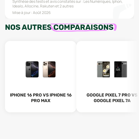
Synthèse des tests et avis constatés sur :
Les Numériques, Iphon,
Idealo, Allocine, Rakuten
et 2 autres
Mise à jour :
Août 2026
NOS AUTRES
COMPARAISONS
IPHONE 16 PRO VS IPHONE 16
GOOGLE PIXEL 7 PRO VS
PRO MAX
GOOGLE PIXEL 7A