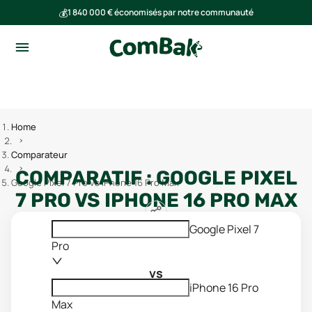
💰
1 840 000 € économisés par notre communauté
🌍
Ensemble, nous avons évité l'émission de 293 tonnes de CO₂
Home
Comparateur
COMPARATIF :
GOOGLE PIXEL
Google Pixel 7 Pro vs iPhone 16 Pro Max
7 PRO
VS
IPHONE 16 PRO MAX
Google Pixel 7
Pro
vs
iPhone 16 Pro
Max