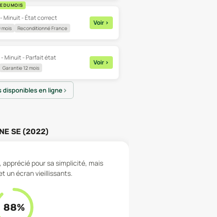
E DU MOIS
- Minuit - État correct
Voir
>
 mois
Reconditionné France
- Minuit - Parfait état
Voir
>
Garantie 12 mois
s disponibles en ligne
NE SE (2022)
 apprécié pour sa simplicité, mais
 un écran vieillissants.
88
%