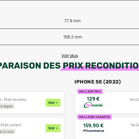
77.9 mm
158.2 mm
Voir plus
ARAISON DES
PRIX RECONDITI
IPHONE SE (2022)
MEILLEUR PRIX
129
€
e - État inconnu
64 Go
Voir
>
ie légale
MEILLEURE GARANTIE
159,90
€
- État correct
64 Go
Voir
>
e 24 mois