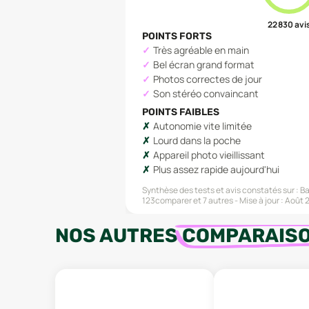
22 830
avi
POINTS FORTS
Très agréable en main
Bel écran grand format
Photos correctes de jour
Son stéréo convaincant
POINTS FAIBLES
Autonomie vite limitée
Lourd dans la poche
Appareil photo vieillissant
Plus assez rapide aujourd'hui
Synthèse des tests et avis constatés sur :
Ba
123comparer
et 7 autres
Mise à jour :
Août 
NOS AUTRES
COMPARAIS