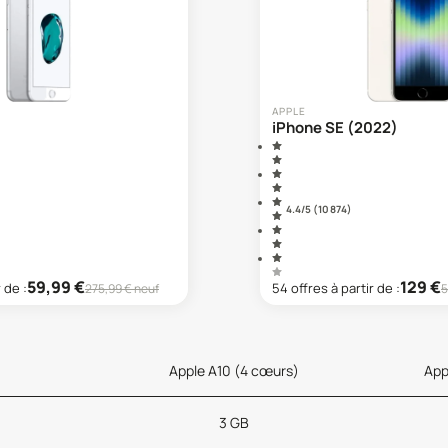
APPLE
iPhone SE (2022)
4.4
/5 (
10 874
)
59,99
€
129
€
r de :
54
offre
s
à partir de :
275,99
€ neuf
5
Apple A10 (4 cœurs)
App
3 GB