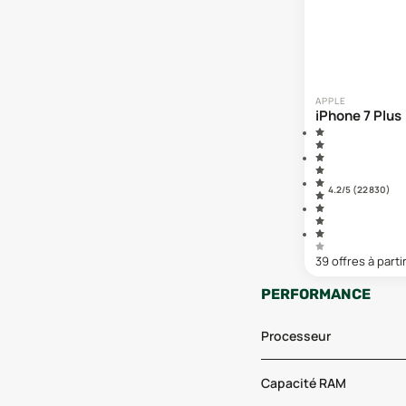
APPLE
iPhone 7 Plus
4.2
/5 (
22 830
)
39
offre
s
à parti
PERFORMANCE
Processeur
Capacité RAM