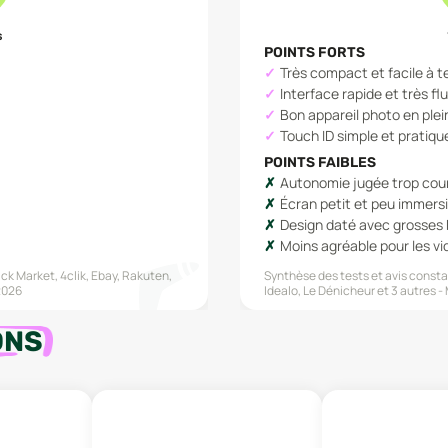
s
POINTS FORTS
Très compact et facile à t
Interface rapide et très fl
Bon appareil photo en plei
Touch ID simple et pratiqu
POINTS FAIBLES
Autonomie jugée trop cou
Écran petit et peu immersi
Design daté avec grosses
Moins agréable pour les v
ck Market, 4clik, Ebay, Rakuten,
Synthèse des tests et avis constat
2026
Idealo, Le Dénicheur
et 3 autres
ONS