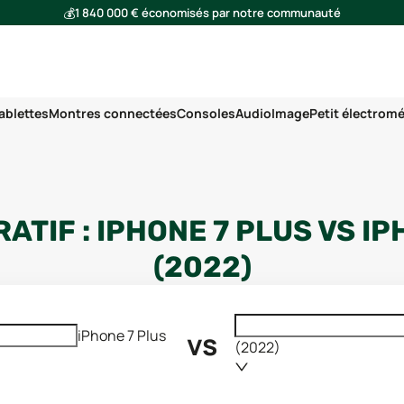
💰
1 840 000 € économisés par notre communauté
🌍
Ensemble, nous avons évité l'émission de 293 tonnes de CO₂
ablettes
Montres connectées
Consoles
Audio
Image
Petit électrom
ATIF :
IPHONE 7 PLUS
VS
IP
(2022)
vs
iPhone 7 Plus
(2022)