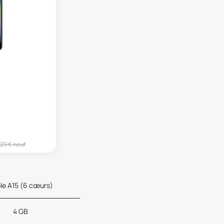
29
€ neuf
le A15 (6 cœurs)
4 GB