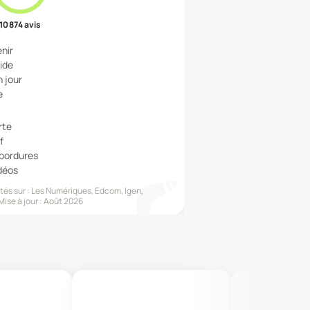
10 874
avis
enir
uide
n jour
e
rte
f
 bordures
idéos
és sur :
Les Numériques, Edcom, Igen,
Mise à jour :
Août 2026