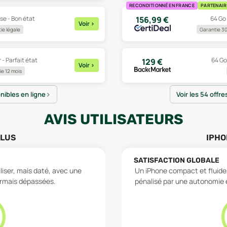
RECONDITIONNÉ EN FRANCE
PARTENAIR
se - Bon état
64 Go 
156,99
€
Voir
>
ie légale
Garantie 30
 - Parfait état
64 Go 
129
€
Voir
>
e 12 mois
onibles en ligne
Voir les 54 offre
AVIS UTILISATEURS
PLUS
IPHO
SATISFACTION GLOBALE
liser, mais daté, avec une
Un iPhone compact et fluide,
rmais dépassées.
pénalisé par une autonomie et