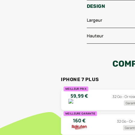
DESIGN
Largeur
Hauteur
COMP
IPHONE 7 PLUS
MEILLEUR PRIX
59,99
€
32 Go - Or ros
Garant
MEILLEURE GARANTIE
160
€
32 Go - Or 
Garanti