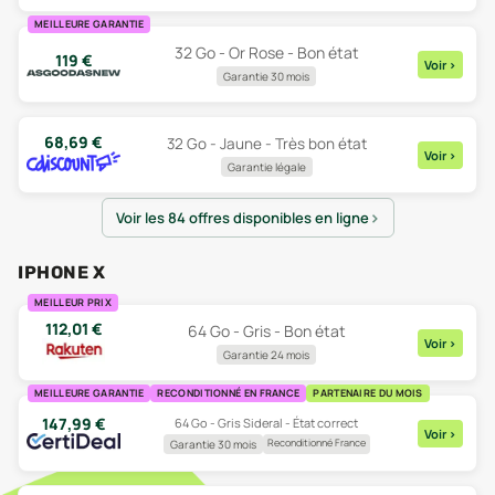
MEILLEURE GARANTIE
32 Go - Or Rose - Bon état
119
€
Voir
>
Garantie 30 mois
68,69
€
32 Go - Jaune - Très bon état
Voir
>
Garantie légale
Voir les 84 offres disponibles en ligne
IPHONE X
MEILLEUR PRIX
112,01
€
64 Go - Gris - Bon état
Voir
>
Garantie 24 mois
MEILLEURE GARANTIE
RECONDITIONNÉ EN FRANCE
PARTENAIRE DU MOIS
147,99
€
64 Go - Gris Sideral - État correct
Voir
>
Reconditionné France
Garantie 30 mois