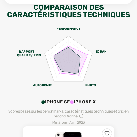
COMPARAISON DES
CARACTÉRISTIQUES TECHNIQUES
PERFORMANCE
RAPPORT
ÉCRAN
QUALITÉ / PRIX
AUTONOMIE
PHOTO
IPHONE SE
IPHONE X
Scores basés sur les benchmarks, caractéristiques techniques et prix en
reconditionné.
Mis à jour :
Avril 2026