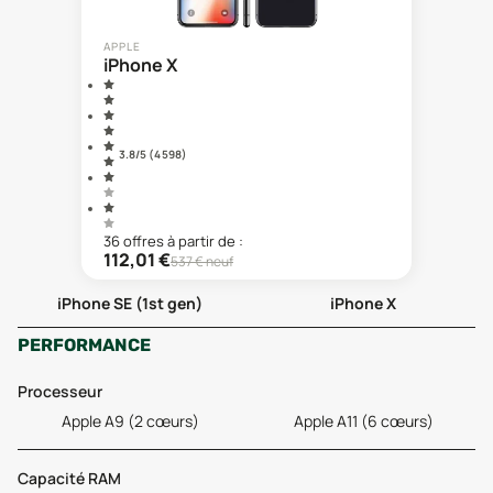
APPLE
iPhone X
3.8
/5 (
4 598
)
36
offre
s
à partir de :
112,01
€
537
€ neuf
iPhone SE (1st gen)
iPhone X
PERFORMANCE
Processeur
Apple A9 (2 cœurs)
Apple A11 (6 cœurs)
Capacité RAM