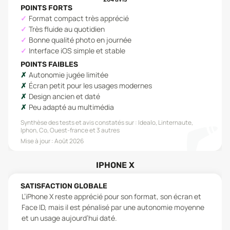
POINTS FORTS
Format compact très apprécié
Très fluide au quotidien
Bonne qualité photo en journée
Interface iOS simple et stable
POINTS FAIBLES
Autonomie jugée limitée
Écran petit pour les usages modernes
Design ancien et daté
Peu adapté au multimédia
Synthèse des tests et avis constatés sur :
Idealo, Linternaute,
Iphon, Co, Ouest-france
et 3 autres
Mise à jour :
Août 2026
IPHONE X
SATISFACTION GLOBALE
L’iPhone X reste apprécié pour son format, son écran et
Face ID, mais il est pénalisé par une autonomie moyenne
et un usage aujourd’hui daté.