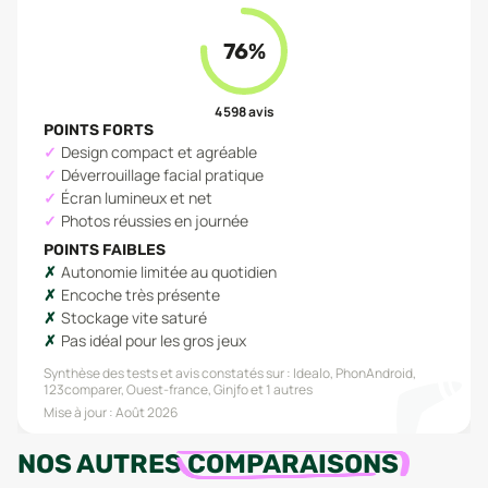
76
%
4 598
avis
POINTS FORTS
Design compact et agréable
Déverrouillage facial pratique
Écran lumineux et net
Photos réussies en journée
POINTS FAIBLES
Autonomie limitée au quotidien
Encoche très présente
Stockage vite saturé
Pas idéal pour les gros jeux
Synthèse des tests et avis constatés sur :
Idealo, PhonAndroid,
123comparer, Ouest-france, Ginjfo
et 1 autres
Mise à jour :
Août 2026
NOS AUTRES
COMPARAISONS