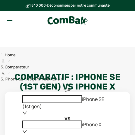
💰
1 840 000 € économisés par notre communauté
🌍
Ensemble, nous avons évité l'émission de 293 tonnes de CO₂
Home
Comparateur
COMPARATIF :
IPHONE SE
iPhone SE (1st gen) vs iPhone X
(1ST GEN)
VS
IPHONE X
iPhone SE
(1st gen)
vs
iPhone X