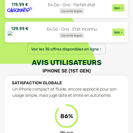
119,99
€
64 Go - Gris - Parfait état
Voir
>
Garantie légale
129,99
€
64 Go - Gris - État inconnu
Voir
>
Garantie légale
Voir les 36 offres disponibles en ligne
AVIS UTILISATEURS
IPHONE SE (1ST GEN)
SATISFACTION GLOBALE
Un iPhone compact et fluide, encore apprécié pour son
usage simple, mais jugé daté et limité en autonomie.
86
%
284
avis