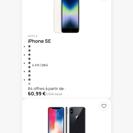
APPLE
iPhone SE
4.3
/5 (
284
)
84
offre
s
à partir de :
60,99
€
179
€ neuf