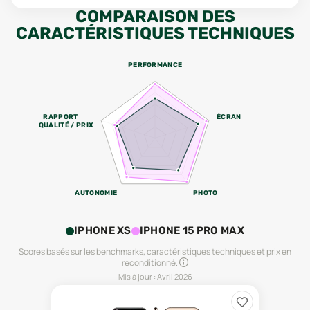
COMPARAISON DES
CARACTÉRISTIQUES TECHNIQUES
PERFORMANCE
RAPPORT
ÉCRAN
QUALITÉ / PRIX
AUTONOMIE
PHOTO
IPHONE XS
IPHONE 15 PRO MAX
Scores basés sur les benchmarks, caractéristiques techniques et prix en
reconditionné.
Mis à jour :
Avril 2026