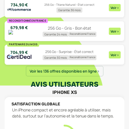
734,90
€
256 Go - Titane Naturel - État correct
Voir
>
Garantie 36 mois
RECONDITIONNÉ EN FRANCE
679,98
€
256 Go - Gris - Bon état
Voir
>
Reconditionné France
Garantie 24 mois
PARTENAIRE DU MOIS
256 Go - Surprise - État correct
704,99
€
Voir
>
Reconditionné France
Garantie 30 mois
Voir les 136 offres disponibles en ligne
AVIS UTILISATEURS
IPHONE XS
SATISFACTION GLOBALE
Un iPhone compact et encore agréable à utiliser, mais
daté, surtout sur l’autonomie et la tenue dans le temps.