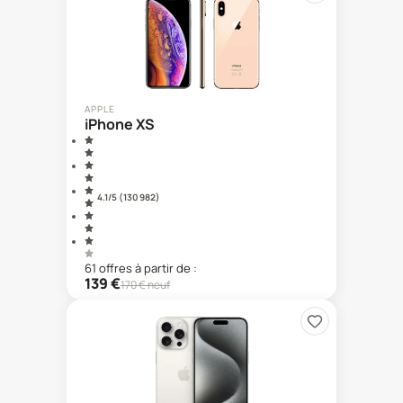
APPLE
iPhone XS
4.1
/5 (
130 982
)
61
offre
s
à partir de :
139
€
170
€ neuf