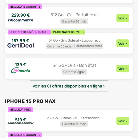
MEILLEURE GARANTIE
512 Go - Or - Parfait état
229,90
€
Voir
>
Garantie 36 mois
RECONDITIONNÉ EN FRANCE
PARTENAIRE DU MOIS
157,99
€
64 Go - Gris Sideral - État correct
Voir
>
Reconditionné France
Garantie 30 mois
139
€
64 Go - Gris - Bon état
Voir
>
Garantie légale
Voir les 61 offres disponibles en ligne
IPHONE 15 PRO MAX
MEILLEUR PRIX
256 Go - Titane Bleu - État inconnu
519
€
Voir
>
Garantie 30 mois
MEILLEURE GARANTIE