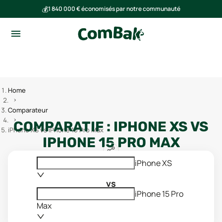
💰
1 840 000 € économisés par notre communauté
🌍
Ensemble, nous avons évité l'émission de 293 tonnes de CO₂
Home
Comparateur
COMPARATIF :
IPHONE XS
VS
iPhone XS vs iPhone 15 Pro Max
IPHONE 15 PRO MAX
iPhone XS
vs
iPhone 15 Pro
Max