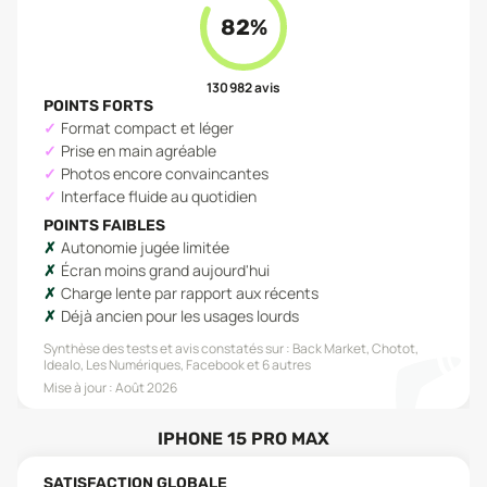
82
%
130 982
avis
POINTS FORTS
Format compact et léger
Prise en main agréable
Photos encore convaincantes
Interface fluide au quotidien
POINTS FAIBLES
Autonomie jugée limitée
Écran moins grand aujourd'hui
Charge lente par rapport aux récents
Déjà ancien pour les usages lourds
Synthèse des tests et avis constatés sur :
Back Market, Chotot,
Idealo, Les Numériques, Facebook
et 6 autres
Mise à jour :
Août 2026
IPHONE 15 PRO MAX
SATISFACTION GLOBALE