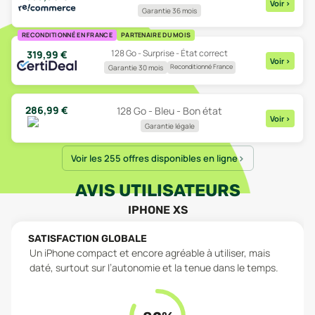
Voir
>
Garantie 36 mois
RECONDITIONNÉ EN FRANCE
PARTENAIRE DU MOIS
128 Go - Surprise - État correct
319,99
€
Voir
>
Reconditionné France
Garantie 30 mois
286,99
€
128 Go - Bleu - Bon état
Voir
>
Garantie légale
Voir les 255 offres disponibles en ligne
AVIS UTILISATEURS
IPHONE XS
SATISFACTION GLOBALE
Un iPhone compact et encore agréable à utiliser, mais
daté, surtout sur l’autonomie et la tenue dans le temps.