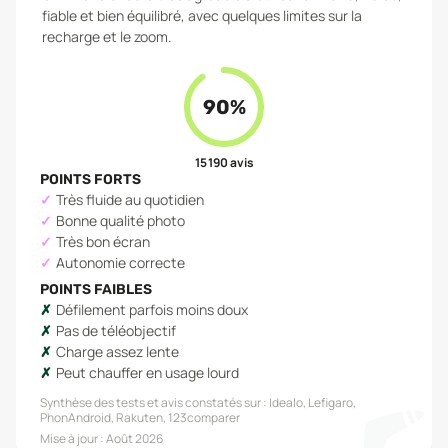
fiable et bien équilibré, avec quelques limites sur la
recharge et le zoom.
90
%
15 190
avis
POINTS FORTS
Très fluide au quotidien
Bonne qualité photo
Très bon écran
Autonomie correcte
POINTS FAIBLES
Défilement parfois moins doux
Pas de téléobjectif
Charge assez lente
Peut chauffer en usage lourd
Synthèse des tests et avis constatés sur :
Idealo, Lefigaro,
PhonAndroid, Rakuten, 123comparer
Mise à jour :
Août 2026