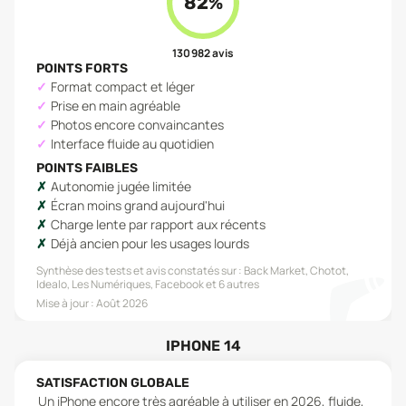
82
%
130 982
avis
POINTS FORTS
Format compact et léger
Prise en main agréable
Photos encore convaincantes
Interface fluide au quotidien
POINTS FAIBLES
Autonomie jugée limitée
Écran moins grand aujourd'hui
Charge lente par rapport aux récents
Déjà ancien pour les usages lourds
Synthèse des tests et avis constatés sur :
Back Market, Chotot,
Idealo, Les Numériques, Facebook
et 6 autres
Mise à jour :
Août 2026
IPHONE 14
SATISFACTION GLOBALE
Un iPhone encore très agréable à utiliser en 2026, fluide,