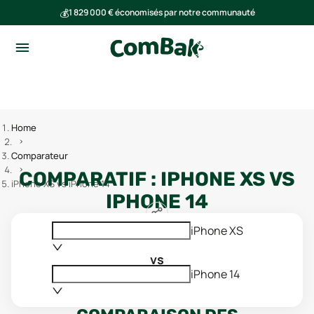
💰
1 829 000 € économisés par notre communauté
🌍
Ensemble, nous avons évité l'émission de 291 tonnes de CO₂
Home
Comparateur
COMPARATIF :
IPHONE XS
VS
iPhone XS vs iPhone 14
IPHONE 14
iPhone XS
vs
iPhone 14