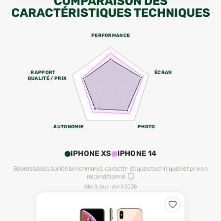
COMPARAISON DES
CARACTÉRISTIQUES TECHNIQUES
PERFORMANCE
RAPPORT
ÉCRAN
QUALITÉ / PRIX
AUTONOMIE
PHOTO
IPHONE XS
IPHONE 14
Scores basés sur les benchmarks, caractéristiques techniques et prix en
reconditionné.
Mis à jour :
Avril 2026