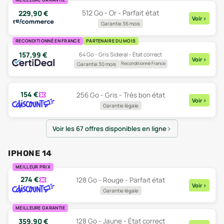
512 Go - Or - Parfait état
229,90
€
Voir
>
Garantie 36 mois
RECONDITIONNÉ EN FRANCE
PARTENAIRE DU MOIS
157,99
€
64 Go - Gris Sideral - État correct
Voir
>
Reconditionné France
Garantie 30 mois
154
€
256 Go - Gris - Très bon état
Voir
>
Garantie légale
Voir les 67 offres disponibles en ligne
IPHONE 14
MEILLEUR PRIX
274
€
128 Go - Rouge - Parfait état
Voir
>
Garantie légale
MEILLEURE GARANTIE
359,90
€
128 Go - Jaune - État correct