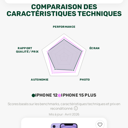
COMPARAISON DES
CARACTÉRISTIQUES TECHNIQUES
PERFORMANCE
RAPPORT
ÉCRAN
QUALITÉ / PRIX
AUTONOMIE
PHOTO
IPHONE 12
IPHONE 15 PLUS
Scores basés sur les benchmarks, caractéristiques techniques et prix en
reconditionné.
Mis à jour :
Avril 2026