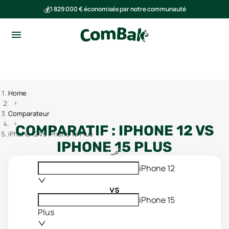
💰
1 829 000 € économisés par notre communauté
🌍
Ensemble, nous avons évité l'émission de 291 tonnes de CO₂
Home
Comparateur
COMPARATIF :
IPHONE 12
VS
iPhone 12 vs iPhone 15 Plus
IPHONE 15 PLUS
iPhone 12
vs
iPhone 15
Plus