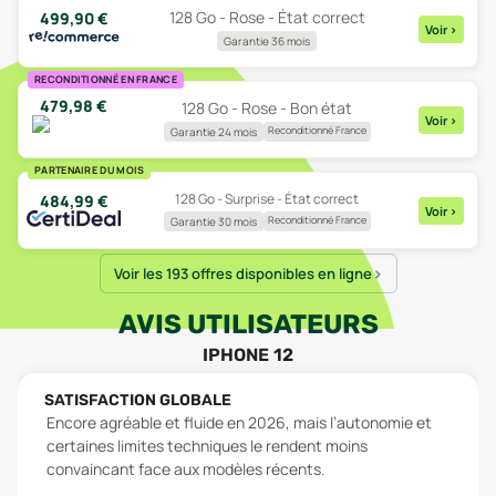
128 Go - Rose - État correct
499,90
€
Voir
>
Garantie 36 mois
RECONDITIONNÉ EN FRANCE
479,98
€
128 Go - Rose - Bon état
Voir
>
Reconditionné France
Garantie 24 mois
PARTENAIRE DU MOIS
128 Go - Surprise - État correct
484,99
€
Voir
>
Reconditionné France
Garantie 30 mois
Voir les 193 offres disponibles en ligne
AVIS UTILISATEURS
IPHONE 12
SATISFACTION GLOBALE
Encore agréable et fluide en 2026, mais l’autonomie et
certaines limites techniques le rendent moins
convaincant face aux modèles récents.