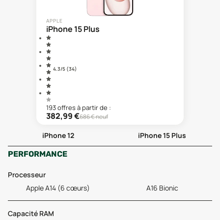
APPLE
iPhone 15 Plus
4.3
/5 (
34
)
193
offre
s
à partir de :
382,99
€
686
€ neuf
iPhone 12
iPhone 15 Plus
PERFORMANCE
Processeur
Apple A14 (6 cœurs)
A16 Bionic
Capacité RAM