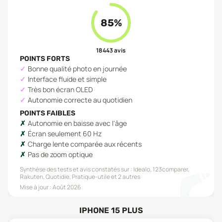
85
%
18 443
avis
POINTS FORTS
Bonne qualité photo en journée
Interface fluide et simple
Très bon écran OLED
Autonomie correcte au quotidien
POINTS FAIBLES
Autonomie en baisse avec l'âge
Écran seulement 60 Hz
Charge lente comparée aux récents
Pas de zoom optique
Synthèse des tests et avis constatés sur :
Idealo, 123comparer,
Rakuten, Quotidie, Pratique-utile
et 2 autres
Mise à jour :
Août 2026
IPHONE 15 PLUS