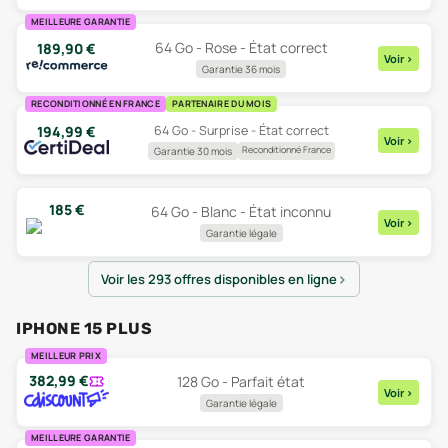
MEILLEURE GARANTIE
64 Go - Rose - État correct
189,90
€
Voir
>
Garantie 36 mois
RECONDITIONNÉ EN FRANCE
PARTENAIRE DU MOIS
64 Go - Surprise - État correct
194,99
€
Voir
>
Reconditionné France
Garantie 30 mois
185
€
64 Go - Blanc - État inconnu
Voir
>
Garantie légale
Voir les 293 offres disponibles en ligne
IPHONE 15 PLUS
MEILLEUR PRIX
382,99
€
128 Go - Parfait état
Voir
>
Garantie légale
MEILLEURE GARANTIE