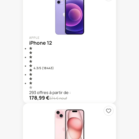
APPLE
iPhone 12
4.3
/5 (
18 443
)
293
offre
s
à partir de :
178,99
€
674
€ neuf