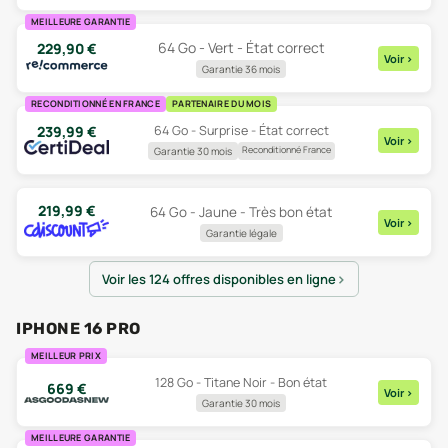
MEILLEURE GARANTIE
64 Go - Vert - État correct
229,90
€
Voir
>
Garantie 36 mois
RECONDITIONNÉ EN FRANCE
PARTENAIRE DU MOIS
64 Go - Surprise - État correct
239,99
€
Voir
>
Reconditionné France
Garantie 30 mois
219,99
€
64 Go - Jaune - Très bon état
Voir
>
Garantie légale
Voir les 124 offres disponibles en ligne
IPHONE 16 PRO
MEILLEUR PRIX
128 Go - Titane Noir - Bon état
669
€
Voir
>
Garantie 30 mois
MEILLEURE GARANTIE