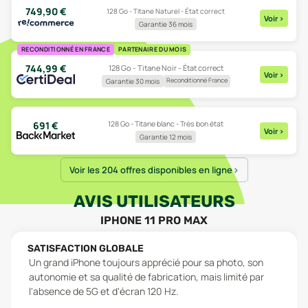
749,90
€
128 Go - Titane Naturel - État correct
Voir
>
Garantie 36 mois
RECONDITIONNÉ EN FRANCE
PARTENAIRE DU MOIS
744,99
€
128 Go - Titane Noir - État correct
Voir
>
Reconditionné France
Garantie 30 mois
128 Go - Titane blanc - Très bon état
691
€
Voir
>
Garantie 12 mois
Voir les 204 offres disponibles en ligne
AVIS UTILISATEURS
IPHONE 11 PRO MAX
SATISFACTION GLOBALE
Un grand iPhone toujours apprécié pour sa photo, son
autonomie et sa qualité de fabrication, mais limité par
l'absence de 5G et d'écran 120 Hz.