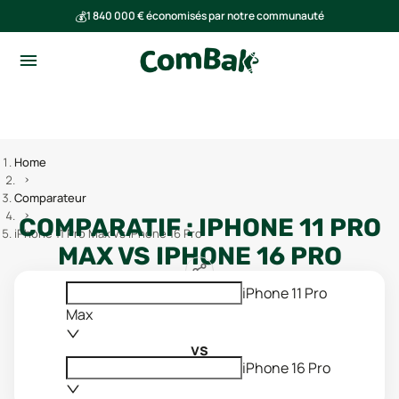
💰
1 840 000 € économisés par notre communauté
🌍
Ensemble, nous avons évité l'émission de 293 tonnes de CO₂
Home
Comparateur
COMPARATIF :
IPHONE 11 PRO
iPhone 11 Pro Max vs iPhone 16 Pro
MAX
VS
IPHONE 16 PRO
iPhone 11 Pro
Max
vs
iPhone 16 Pro