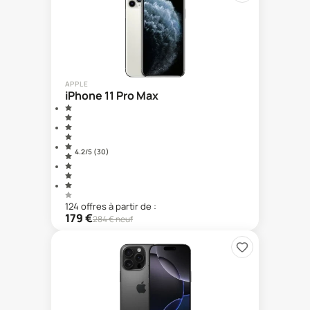
APPLE
iPhone 11 Pro Max
4.2
/5 (
30
)
124
offre
s
à partir de :
179
€
284
€ neuf