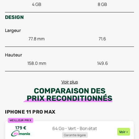
4 GB
8 GB
DESIGN
Largeur
77.8 mm
71.6
Hauteur
158.0 mm
149.6
Voir plus
COMPARAISON DES
PRIX RECONDITIONNÉS
IPHONE 11 PRO MAX
MEILLEUR PRIX
179
€
64 Go - Vert - Bon état
Voir
>
Garantie légale