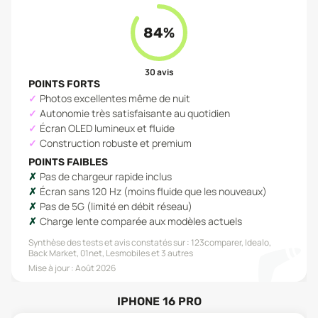
84
%
30
avis
POINTS FORTS
Photos excellentes même de nuit
Autonomie très satisfaisante au quotidien
Écran OLED lumineux et fluide
Construction robuste et premium
POINTS FAIBLES
Pas de chargeur rapide inclus
Écran sans 120 Hz (moins fluide que les nouveaux)
Pas de 5G (limité en débit réseau)
Charge lente comparée aux modèles actuels
Synthèse des tests et avis constatés sur :
123comparer, Idealo,
Back Market, 01net, Lesmobiles
et 3 autres
Mise à jour :
Août 2026
IPHONE 16 PRO