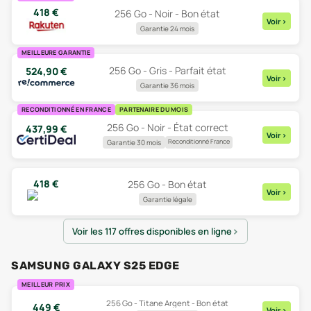
418
€
256 Go - Noir - Bon état
Voir
>
Garantie 24 mois
MEILLEURE GARANTIE
256 Go - Gris - Parfait état
524,90
€
Voir
>
Garantie 36 mois
RECONDITIONNÉ EN FRANCE
PARTENAIRE DU MOIS
256 Go - Noir - État correct
437,99
€
Voir
>
Reconditionné France
Garantie 30 mois
418
€
256 Go - Bon état
Voir
>
Garantie légale
Voir les 117 offres disponibles en ligne
SAMSUNG GALAXY S25 EDGE
MEILLEUR PRIX
256 Go - Titane Argent - Bon état
449
€
Voir
>