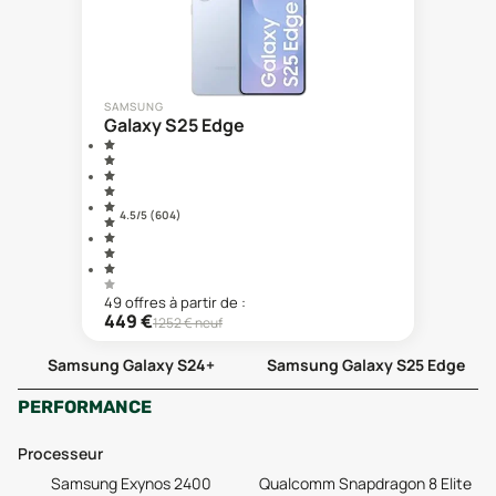
SAMSUNG
Galaxy S25 Edge
4.5
/5 (
604
)
49
offre
s
à partir de :
449
€
1252
€ neuf
Samsung Galaxy S24+
Samsung Galaxy S25 Edge
PERFORMANCE
Processeur
Samsung Exynos 2400
Qualcomm Snapdragon 8 Elite