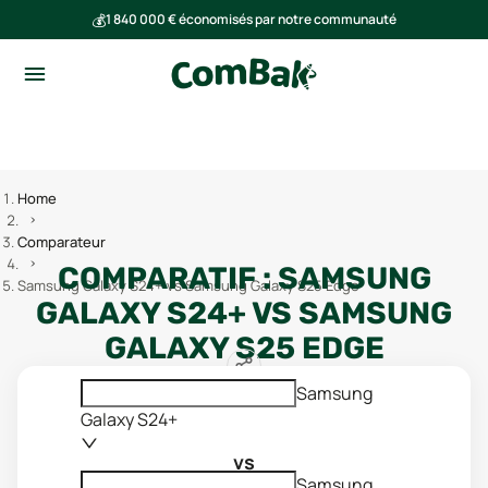
💰
1 840 000 € économisés par notre communauté
🌍
Ensemble, nous avons évité l'émission de 293 tonnes de CO₂
Home
Comparateur
COMPARATIF :
SAMSUNG
Samsung Galaxy S24+ vs Samsung Galaxy S25 Edge
GALAXY S24+
VS
SAMSUNG
GALAXY S25 EDGE
Samsung
Galaxy S24+
vs
Samsung