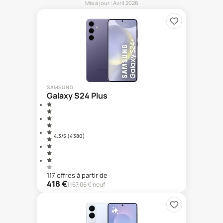
Mis à jour :
Avril 2026
SAMSUNG
Galaxy S24 Plus
4.3
/5 (
4 380
)
117
offre
s
à partir de :
418
€
1167,06
€ neuf