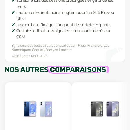
Il chauffe lors des sessions prolongées et ça bride les
perfs
L'autonomie tient moins longtemps qu'un S25 Plus ou
Ultra
Les bords de l'image manquent de netteté en photo
Certains utilisateurs signalent des soucis de réseau
GSM
Synthèse des tests et avis constatés sur :
Fnac, Frandroid, Les
Numériques, Capital, Darty
et 1 autres
Mise à jour :
Août 2026
NOS AUTRES
COMPARAISONS