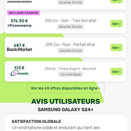
Garantie 30 mois
MEILLEURE GARANTIE
574,90
€
256 Go - Noir - Très bon état
Voir
>
Garantie 36 mois
256 Go - Noir - Parfait état
487
€
Voir
>
Garantie 12 mois
513
€
256 Go - Titane Argent - Bon état
Voir
>
Garantie légale
Voir les 49 offres disponibles en ligne
AVIS UTILISATEURS
SAMSUNG GALAXY S24+
SATISFACTION GLOBALE
Un smartphone solide et endurant qui tient ses