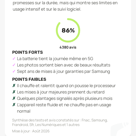
promesses sur la durée, mais qui montre ses limites en
usage intensif et sur le suivi logiciel.
86
%
4 380
avis
POINTS FORTS
La batterie tient la journée même en 5G
Les photos sortent bien avec de beaux résultats
Sept ans de mises à jour garanties par Samsung
POINTS FAIBLES
Il chauffe et ralentit quand on pousse le processeur
Les mises à jour majeures prennent du retard
Quelques plantages signalés après plusieurs mois
L'appareil reste fluide et ne chauffe pas en usage
normal
Synthèse des tests et avis constatés sur :
Fnac, Samsung,
Frandroid, Sfr, Les Numériques
et 1 autres
Mise à jour :
Août 2026