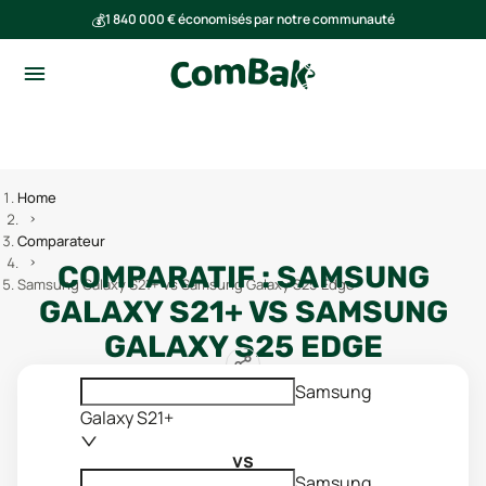
💰
1 840 000 € économisés par notre communauté
🌍
Ensemble, nous avons évité l'émission de 293 tonnes de CO₂
Home
Comparateur
COMPARATIF :
SAMSUNG
Samsung Galaxy S21+ vs Samsung Galaxy S25 Edge
GALAXY S21+
VS
SAMSUNG
GALAXY S25 EDGE
Samsung
Galaxy S21+
vs
Samsung