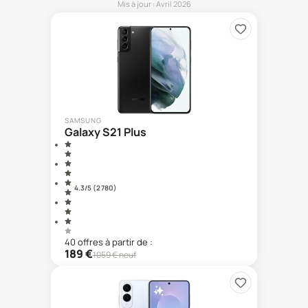
Mis à jour :
Avril 2026
SAMSUNG
Galaxy S21 Plus
4.3
/5 (
2 780
)
40
offre
s
à partir de :
189
€
1059
€ neuf