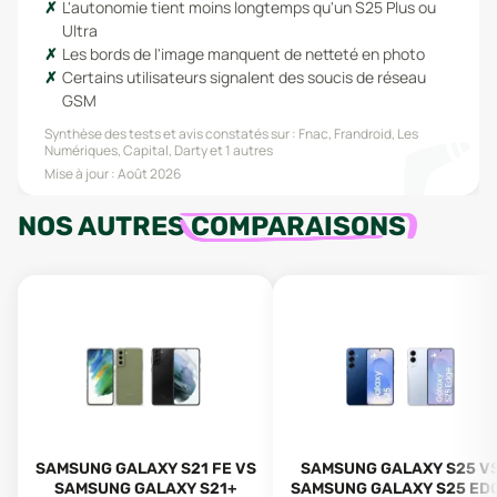
L'autonomie tient moins longtemps qu'un S25 Plus ou
Ultra
Les bords de l'image manquent de netteté en photo
Certains utilisateurs signalent des soucis de réseau
GSM
Synthèse des tests et avis constatés sur :
Fnac, Frandroid, Les
Numériques, Capital, Darty
et 1 autres
Mise à jour :
Août 2026
NOS AUTRES
COMPARAISONS
SAMSUNG GALAXY S21 FE VS
SAMSUNG GALAXY S25 V
SAMSUNG GALAXY S21+
SAMSUNG GALAXY S25 ED