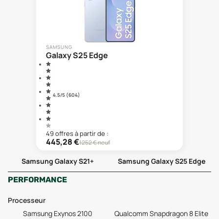
SAMSUNG
Galaxy S25 Edge
4.5
/5 (
604
)
49
offre
s
à partir de :
445,28
€
1252
€ neuf
Samsung Galaxy S21+
Samsung Galaxy S25 Edge
PERFORMANCE
Processeur
Samsung Exynos 2100
Qualcomm Snapdragon 8 Elite