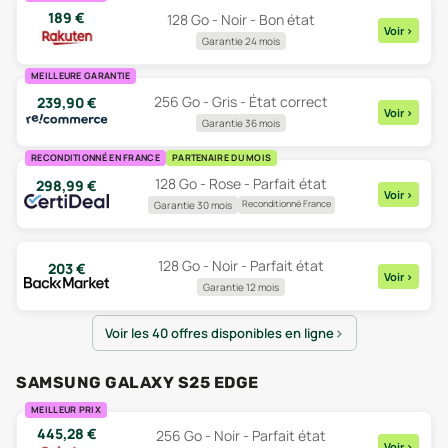
189
€
128 Go - Noir - Bon état
Voir
>
Garantie 24 mois
MEILLEURE GARANTIE
256 Go - Gris - État correct
239,90
€
Voir
>
Garantie 36 mois
RECONDITIONNÉ EN FRANCE
PARTENAIRE DU MOIS
128 Go - Rose - Parfait état
298,99
€
Voir
>
Reconditionné France
Garantie 30 mois
128 Go - Noir - Parfait état
203
€
Voir
>
Garantie 12 mois
Voir les 40 offres disponibles en ligne
SAMSUNG GALAXY S25 EDGE
MEILLEUR PRIX
445,28
€
256 Go - Noir - Parfait état
Voir
>