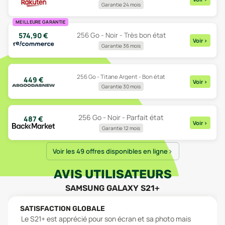
Garantie 24 mois
MEILLEURE GARANTIE
574,90
€
256 Go - Noir - Très bon état
Voir
>
Garantie 36 mois
256 Go - Titane Argent - Bon état
449
€
Voir
>
Garantie 30 mois
256 Go - Noir - Parfait état
487
€
Voir
>
Garantie 12 mois
Voir les 49 offres disponibles en ligne
AVIS UTILISATEURS
SAMSUNG GALAXY S21+
SATISFACTION GLOBALE
Le S21+ est apprécié pour son écran et sa photo mais