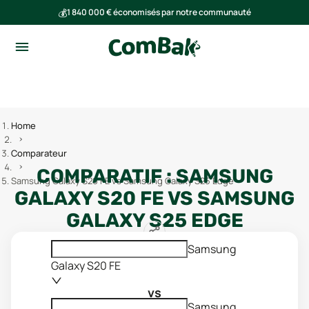
💰
1 840 000 € économisés par notre communauté
🌍
Ensemble, nous avons évité l'émission de 293 tonnes de CO₂
Home
Comparateur
COMPARATIF :
SAMSUNG
Samsung Galaxy S20 FE vs Samsung Galaxy S25 Edge
GALAXY S20 FE
VS
SAMSUNG
GALAXY S25 EDGE
Samsung
Galaxy S20 FE
vs
Samsung