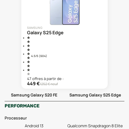
SAMSUNG
Galaxy S25 Edge
4.5
/5 (
604
)
47
offre
s
à partir de :
449
€
1252
€ neuf
Samsung Galaxy S20 FE
Samsung Galaxy S25 Edge
PERFORMANCE
Processeur
Android 13
Qualcomm Snapdragon 8 Elite