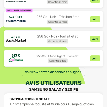
Garantie 30 mois
MEILLEURE GARANTIE
574,90
€
256 Go - Noir - Très bon état
Voir
>
Garantie 36 mois
256 Go - Noir - Parfait état
487
€
Voir
>
Garantie 12 mois
513
€
256 Go - Titane Argent - Bon état
Voir
>
Garantie légale
Voir les 47 offres disponibles en ligne
AVIS UTILISATEURS
SAMSUNG GALAXY S20 FE
SATISFACTION GLOBALE
Un smartphone robuste et fluide pour l'usage quotidien,