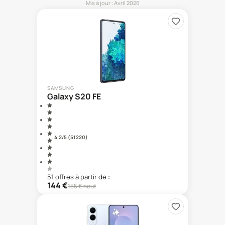
Mis à jour :
Avril 2026
SAMSUNG
Galaxy S20 FE
4.2
/5 (
51 220
)
51
offre
s
à partir de :
144
€
155
€ neuf