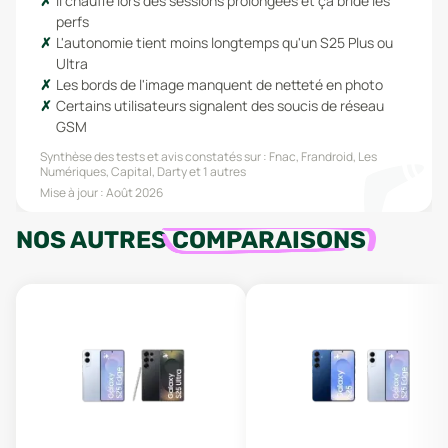
Il chauffe lors des sessions prolongées et ça bride les
perfs
L'autonomie tient moins longtemps qu'un S25 Plus ou
Ultra
Les bords de l'image manquent de netteté en photo
Certains utilisateurs signalent des soucis de réseau
GSM
Synthèse des tests et avis constatés sur :
Fnac, Frandroid, Les
Numériques, Capital, Darty
et 1 autres
Mise à jour :
Août 2026
NOS AUTRES
COMPARAISONS