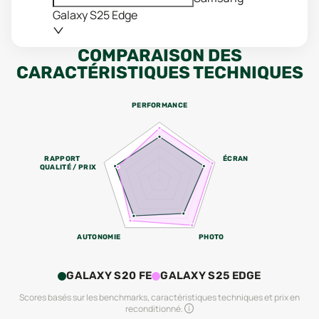
Galaxy S25 Edge
COMPARAISON DES
CARACTÉRISTIQUES TECHNIQUES
PERFORMANCE
RAPPORT
ÉCRAN
QUALITÉ / PRIX
AUTONOMIE
PHOTO
GALAXY S20 FE
GALAXY S25 EDGE
Scores basés sur les benchmarks, caractéristiques techniques et prix en
reconditionné.