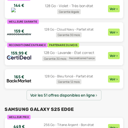
144
€
128 Go - Violet - Très bon état
Voir
>
Garantie légale
MEILLEURE GARANTIE
128 Go - Cloud Navy - Parfait état
159
€
Voir
>
Garantie 30 mois
RECONDITIONNÉ EN FRANCE
PARTENAIRE DU MOIS
128 Go - Lavande - État correct
159,99
€
Voir
>
Reconditionné France
Garantie 30 mois
128 Go - Bleu foncé - Parfait état
165
€
Voir
>
Garantie 12 mois
Voir les 51 offres disponibles en ligne
SAMSUNG GALAXY S25 EDGE
MEILLEUR PRIX
256 Go - Titane Argent - Bon état
449
€
Voir
>