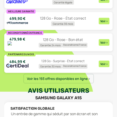
Garantie légale
MEILLEURE GARANTIE
128 Go - Rose - État correct
499,90
€
Voir
>
Garantie 36 mois
RECONDITIONNÉ EN FRANCE
479,98
€
128 Go - Rose - Bon état
Voir
>
Reconditionné France
Garantie 24 mois
PARTENAIRE DU MOIS
128 Go - Surprise - État correct
484,99
€
Voir
>
Reconditionné France
Garantie 30 mois
Voir les 193 offres disponibles en ligne
AVIS UTILISATEURS
SAMSUNG GALAXY A15
SATISFACTION GLOBALE
Un entrée de gamme qui séduit par son écran et son