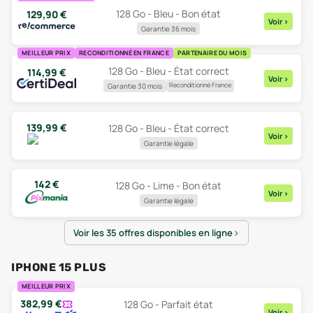
128 Go - Bleu - Bon état
129,90
€
Voir
>
Garantie 36 mois
MEILLEUR PRIX
RECONDITIONNÉ EN FRANCE
PARTENAIRE DU MOIS
128 Go - Bleu - État correct
114,99
€
Voir
>
Reconditionné France
Garantie 30 mois
139,99
€
128 Go - Bleu - État correct
Voir
>
Garantie légale
142
€
128 Go - Lime - Bon état
Voir
>
Garantie légale
Voir les 35 offres disponibles en ligne
IPHONE 15 PLUS
MEILLEUR PRIX
382,99
€
128 Go - Parfait état
Voir
>