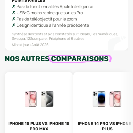
POINTS FAIBLES
Pas de fonctionnalités Apple Intelligence
USB-C moins rapide que sur les Pro
Pas de téléobjectif pour le zoom
Design identique à l'année précédente
Synthèse des tests et avis constatés sur :
Idealo, Les Numériques,
Swappa, 123comparer, Prixiphone
et 6 autres
Mise à jour :
Août 2026
NOS AUTRES
COMPARAISONS
IPHONE 15 PLUS VS IPHONE 15
IPHONE 14 PRO VS IPHONE 
PRO MAX
PLUS