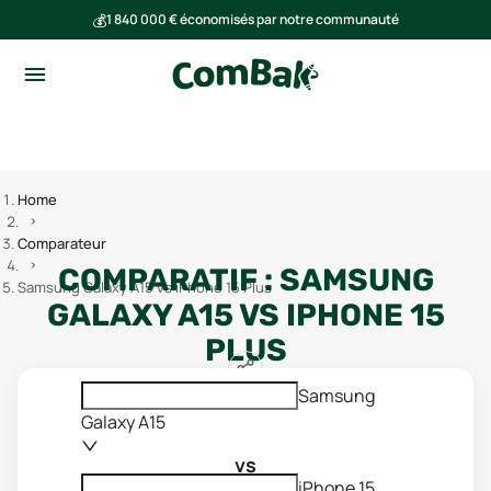
💰
1 840 000 € économisés par notre communauté
🌍
Ensemble, nous avons évité l'émission de 293 tonnes de CO₂
Home
Comparateur
COMPARATIF :
SAMSUNG
Samsung Galaxy A15 vs iPhone 15 Plus
GALAXY A15
VS
IPHONE 15
PLUS
Samsung
Galaxy A15
vs
iPhone 15