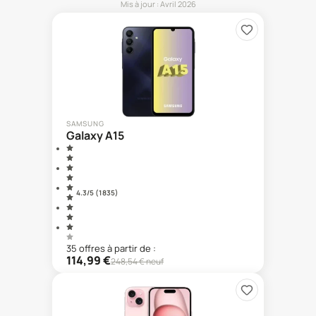
Mis à jour :
Avril 2026
SAMSUNG
Galaxy A15
4.3
/5 (
1 835
)
35
offre
s
à partir de :
114,99
€
248,54
€ neuf