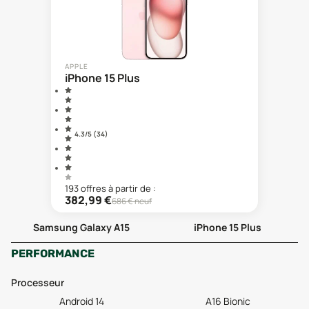
APPLE
iPhone 15 Plus
4.3
/5 (
34
)
193
offre
s
à partir de :
382,99
€
686
€ neuf
Samsung Galaxy A15
iPhone 15 Plus
PERFORMANCE
Processeur
Android 14
A16 Bionic