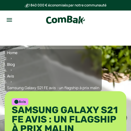
💰
1 840 000 € économisés par notre communauté
🌍
Ensemble, nous avons évité l'émission de 293 tonnes de CO₂
Home
Blog
Avis
Samsung Galaxy S21 FE avis : un flagship à prix malin
Avis
SAMSUNG GALAXY S21
FE AVIS : UN FLAGSHIP
À PRIX MALIN