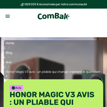
💰
1 829 000 € économisés par notre communauté
🌍
Ensemble, nous avons évité l'émission de 291 tonnes de CO₂
Home
Blog
Avis
Honor Magic V3 avis : un pliable qui change vraiment le quotidien
?
Avis
HONOR MAGIC V3 AVIS
: UN PLIABLE QUI