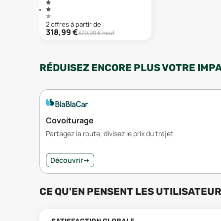
2
offre
s
à partir de :
318,99
€
379,99
€ neuf
RÉDUISEZ ENCORE PLUS VOTRE IMP
Covoiturage
Partagez la route, divisez le prix du trajet
Découvrir
→
CE QU'EN PENSENT LES UTILISATEU