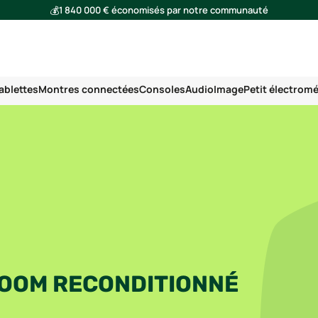
💰
1 840 000 € économisés par notre communauté
🌍
Ensemble, nous avons évité l'émission de 293 tonnes de CO₂
ablettes
Montres connectées
Consoles
Audio
Image
Petit électrom
BOOM RECONDITIONNÉ