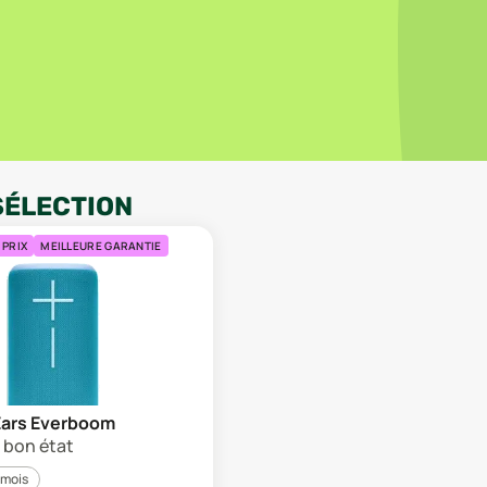
SÉLECTION
 PRIX
MEILLEURE GARANTIE
Ears Everboom
s bon état
 mois