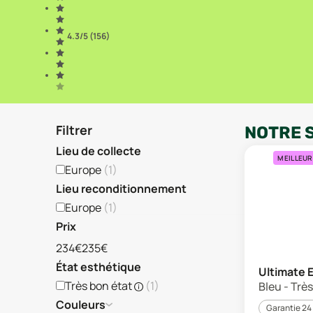
4.3
/5 (
156
)
Filtrer
NOTRE 
Lieu de collecte
MEILLEUR
Europe
(
1
)
Lieu reconditionnement
Europe
(
1
)
Prix
234€
235€
État esthétique
Ultimate 
Très bon état
(
1
)
Bleu - Trè
Couleurs
Garantie 24