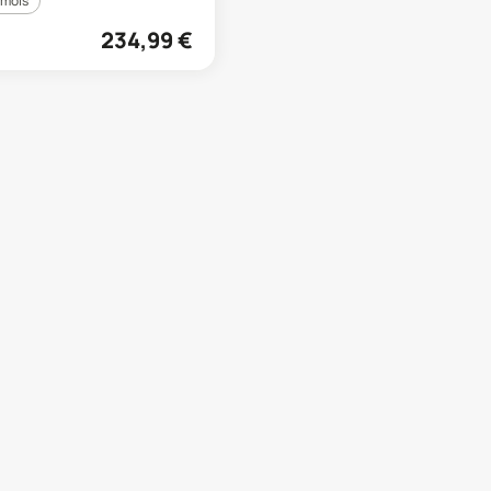
 mois
234,99
€