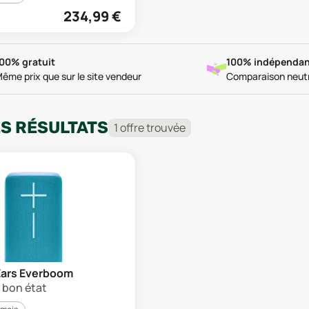
234,99
€
00% gratuit
100% indépendan
ême prix que sur le site vendeur
Comparaison neut
ES RÉSULTATS
1
offre
trouvée
Ears Everboom
s bon état