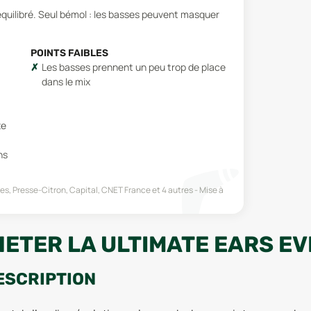
quilibré. Seul bémol : les basses peuvent masquer
POINTS FAIBLES
Les basses prennent un peu trop de place
dans le mix
te
ns
es, Presse-Citron, Capital, CNET France
et 4 autres
Mise à
HETER LA ULTIMATE EARS E
ESCRIPTION