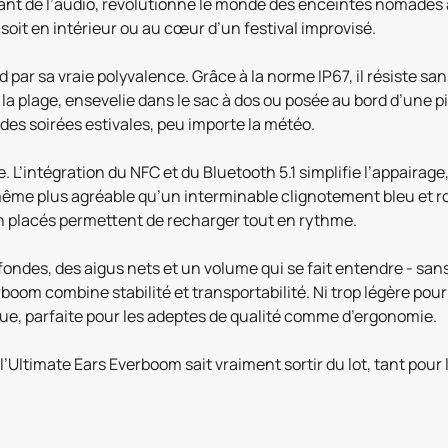
nt de l’audio, révolutionne le monde des enceintes nomades a
soit en intérieur ou au cœur d’un festival improvisé.
par sa vraie polyvalence. Grâce à la norme IP67, il résiste sans
a plage, ensevelie dans le sac à dos ou posée au bord d’une pi
des soirées estivales, peu importe la météo.
ve. L’intégration du NFC et du Bluetooth 5.1 simplifie l’appaira
même plus agréable qu’un interminable clignotement bleu et ro
 placés permettent de recharger tout en rythme.
ofondes, des aigus nets et un volume qui se fait entendre - s
oom combine stabilité et transportabilité. Ni trop légère pour 
que, parfaite pour les adeptes de qualité comme d’ergonomie.
ltimate Ears Everboom sait vraiment sortir du lot, tant pour l