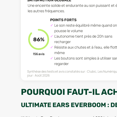
SATISFACTION GLOBALE
Une enceinte solide et endurante au son puissant et é
les autres fréquences.
POINTS FORTS
Le son reste équilibré même quand on
pousse le volume
L'autonomie tient près de 20h sans
86
%
recharger
Résiste aux chutes et à l'eau, elle flot
même
156
avis
Les boutons sont simples à utiliser sa
regarder
Synthèse des tests et avis constatés sur :
Clubic, Les Numériqu
jour :
Août 2026
POURQUOI FAUT-IL AC
ULTIMATE EARS EVERBOOM : D