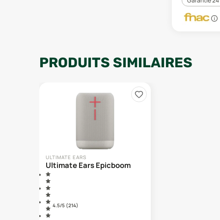
Garantie 24
PRODUITS SIMILAIRES
ULTIMATE EARS
Ultimate Ears Epicboom
4.5
/5 (
214
)