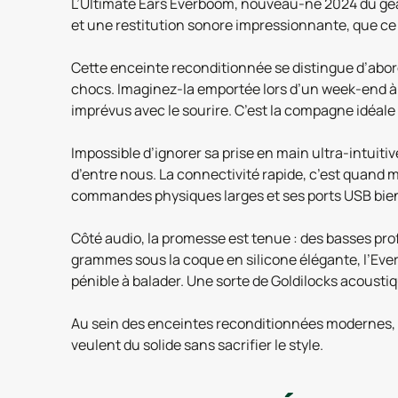
L’Ultimate Ears Everboom, nouveau-né 2024 du géa
et une restitution sonore impressionnante, que ce 
Cette enceinte reconditionnée se distingue d’abord 
chocs. Imaginez-la emportée lors d’un week-end à l
imprévus avec le sourire. C’est la compagne idéale 
Impossible d’ignorer sa prise en main ultra-intuiti
d’entre nous. La connectivité rapide, c’est quand 
commandes physiques larges et ses ports USB bien
Côté audio, la promesse est tenue : des basses pr
grammes sous la coque en silicone élégante, l’Everb
pénible à balader. Une sorte de Goldilocks acousti
Au sein des enceintes reconditionnées modernes, l’U
veulent du solide sans sacrifier le style.