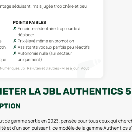
ntage séduisant, mais jugée trop chère et peu
POINTS FAIBLES
Enceinte sédentaire trop lourde à
déplacer
e
Prix élevé même en promotion
oth,
Assistants vocaux parfois peu réactifs
Autonomie nulle (sur secteur
ique
uniquement)
s Numériques, Jbl, Rakuten
et 8 autres
Mise à jour :
Août
HETER LA JBL AUTHENTICS 5
IPTION
haut de gamme sortie en 2023, pensée pour tous ceux qui cher
vité et d’un son puissant, ce modèle de la gamme Authentics 