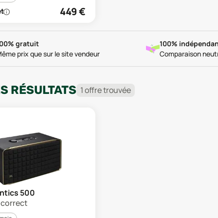
449
€
00% gratuit
100% indépendan
ême prix que sur le site vendeur
Comparaison neut
ES RÉSULTATS
1
offre
trouvée
ntics 500
t correct