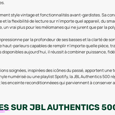
es.
nt style vintage et fonctionnalités avant-gardistes. Sa conne
e et la flexibilité de lecture sur n’importe quel appareil, du s
e, un vrai plus pour les mélomanes qui ne jurent que par la po
mpressionne par la profondeur de ses basses et la clarté de 
e haut-parleurs capables de remplir n’importe quelle pièce, tr
sponibles aujourd’hui, il réussit à combiner puissance, fidélit
itions soignées, inspirées des icônes du passé, apportent une 
yle numérisé ou une playlist Spotify, la JBL Authentics 500 ré
ont les enceinte reconditionnéees qui parviennent à conserver
ES
SUR
JBL AUTHENTICS 50