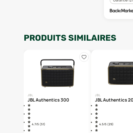
Garantie 12
PRODUITS SIMILAIRES
JBL
JBL
JBL Authentics 300
JBL Authentics 2
4.7
/5 (
51
)
4.5
/5 (
29
)