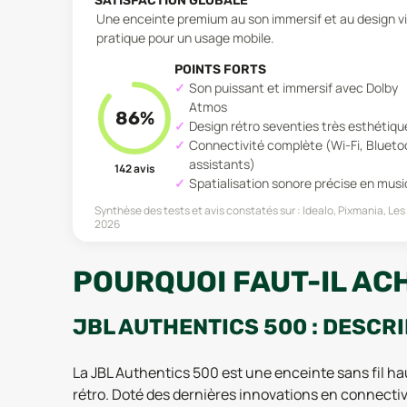
SATISFACTION GLOBALE
Une enceinte premium au son immersif et au design vi
pratique pour un usage mobile.
POINTS FORTS
Son puissant et immersif avec Dolby
Atmos
86
%
Design rétro seventies très esthétiqu
Connectivité complète (Wi-Fi, Blueto
assistants)
142
avis
Spatialisation sonore précise en mus
Synthèse des tests et avis constatés sur :
Idealo, Pixmania, Le
2026
POURQUOI FAUT-IL AC
JBL AUTHENTICS 500 : DESCR
La JBL Authentics 500 est une enceinte sans fil 
rétro. Doté des dernières innovations en connecti