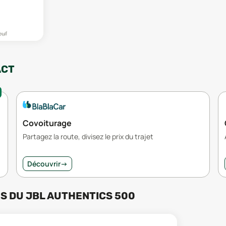
euf
ACT
Covoiturage
Partagez la route, divisez le prix du trajet
Découvrir
→
RS
DU
JBL AUTHENTICS 500