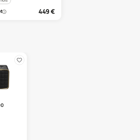
 mois
449
€
00