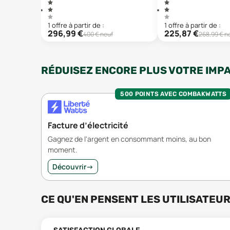
1
offre
à partir de :
1
offre
à partir de :
296,99
€
225,87
€
400
€ neuf
268,99
€ n
RÉDUISEZ ENCORE PLUS VOTRE IMP
500 POINTS AVEC COMBAKWATTS
Facture d’électricité
Gagnez de l'argent en consommant moins, au bon
moment.
Découvrir
→
CE QU'EN PENSENT LES UTILISATEU