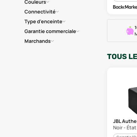
Couleurs
Connectivité
Type d'enceinte
1
Garantie commerciale
M
Marchands
TOUS L
JBL Authe
Noir - Éta