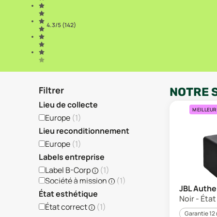
4.3
/5 (
142
)
Filtrer
NOTRE 
Lieu de collecte
MEILLEUR
Europe
(
1
)
Lieu reconditionnement
Europe
(
1
)
Labels entreprise
Label B-Corp
(
1
)
Société à mission
(
1
)
JBL Authe
État esthétique
Noir - Éta
État correct
(
1
)
Garantie 12