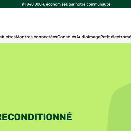
💰
1 840 000 € économisés par notre communauté
🌍
Ensemble, nous avons évité l'émission de 293 tonnes de CO₂
ablettes
Montres connectées
Consoles
Audio
Image
Petit électrom
RECONDITIONNÉ