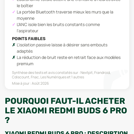
le boîtier
La portée Bluetooth traverse mieux les murs que la
moyenne
L'ANC isole bien les bruits constants comme
l'aspirateur
POINTS FAIBLES
L'isolation passive laisse à désirer sans embouts
adaptés
La réduction de bruit reste en retrait face aux modèles
premium
Synthèse des tests et avis constatés sur :
Nextpit, Frandroid,
Cdiscount, Fnac, Les Numériques
et 1 autres
Mise à jour :
Août 2026
POURQUOI FAUT-IL ACHETER
LE XIAOMI REDMI BUDS 6 PRO
?
XIAOMI REDMI BUDS 6 PRO : DESCRIPTION