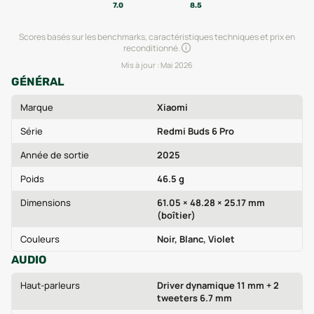
7.0
8.5
Scores basés sur les benchmarks, caractéristiques techniques et prix en
reconditionné.
Mis à jour :
Mai 2026
GÉNÉRAL
Marque
Xiaomi
Série
Redmi Buds 6 Pro
Année de sortie
2025
Poids
46.5 g
Dimensions
61.05 × 48.28 × 25.17 mm
(boîtier)
Couleurs
Noir, Blanc, Violet
AUDIO
Haut-parleurs
Driver dynamique 11 mm + 2
tweeters 6.7 mm