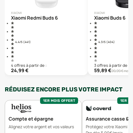
XIAOMI
XIAOMI
Xiaomi Redmi Buds 6
Xiaomi Buds 6
4.4
/5 (
441
)
4.3
/5 (
404
)
4
offre
s
à partir de :
3
offre
s
à partir de :
24,99
€
59,89
€
99,99
€ neuf
RÉDUISEZ ENCORE PLUS VOTRE IMPACT
1ER MOIS OFFERT
1ER MO
Compte et épargne
Assurance casse & v
Alignez votre argent et vos valeurs
Protégez votre Xiaomi R
Pro dès 3,90€/mois