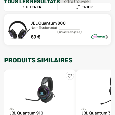
TOUS LES RÉSULTATS
1
offre
trouvée
FILTRER
TRIER
JBL Quantum 800
Noir - Très bon état
Garanties légales
69
€
PRODUITS SIMILAIRES
JBL
JBL
JBL Quantum 910
JBL Quantum 36