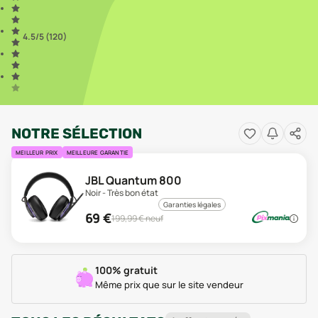
4.5
/5 (
120
)
NOTRE SÉLECTION
MEILLEUR PRIX
MEILLEURE GARANTIE
JBL Quantum 800
Noir - Très bon état
Garanties légales
69
€
199,99
€ neuf
100% gratuit
Même prix que sur le site vendeur