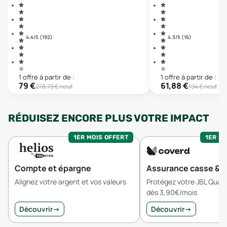
4.4
/5 (
192
)
4.3
/5 (
16
)
1
offre
à partir de :
1
offre
à partir de :
79
€
61,88
€
278,79
€ neuf
194
€ neuf
RÉDUISEZ ENCORE PLUS VOTRE IMPACT
1ER MOIS OFFERT
1ER MO
Compte et épargne
Assurance casse & v
Alignez votre argent et vos valeurs
Protégez votre JBL Qua
dès 3,90€/mois
Découvrir
→
Découvrir
→