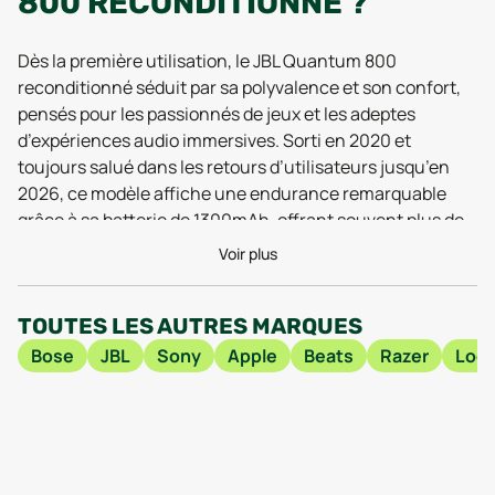
800 RECONDITIONNÉ ?
Dès la première utilisation, le JBL Quantum 800
reconditionné séduit par sa polyvalence et son confort,
pensés pour les passionnés de jeux et les adeptes
d’expériences audio immersives. Sorti en 2020 et
toujours salué dans les retours d’utilisateurs jusqu’en
2026, ce modèle affiche une endurance remarquable
grâce à sa batterie de 1300mAh, offrant souvent plus de
14 heures d’autonomie lors des derniers tests 2025. Cela
Voir plus
permet d’enchaîner les longues sessions sans craindre
de tomber à plat en plein raid ou pendant un marathon de
TOUTES LES AUTRES MARQUES
films. Malgré ses 410g, il reste étonnamment agréable à
porter, même lors de port prolongé, grâce à un arceau
Bose
JBL
Sony
Apple
Beats
Razer
Logi
bien pensé et des coussinets enveloppants, un détail que
de nombreux utilisateurs continuent d’apprécier en
2026.
Côté connexion, sa compatibilité Bluetooth 5.0 assure