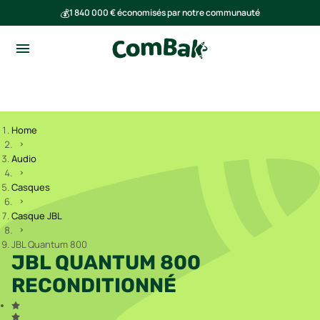
💰
1 840 000 € économisés par notre communauté
🌍
Ensemble, nous avons évité l'émission de 293 tonnes de CO₂
Home
Audio
Casques
Casque JBL
JBL Quantum 800
JBL QUANTUM 800
RECONDITIONNÉ