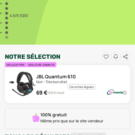
4.5
/5 (
120
)
NOTRE SÉLECTION
MEILLEUR PRIX
MEILLEURE GARANTIE
JBL Quantum 610
Noir - Très bon état
Garanties légales
69
€
130
€ neuf
100% gratuit
Même prix que sur le site vendeur