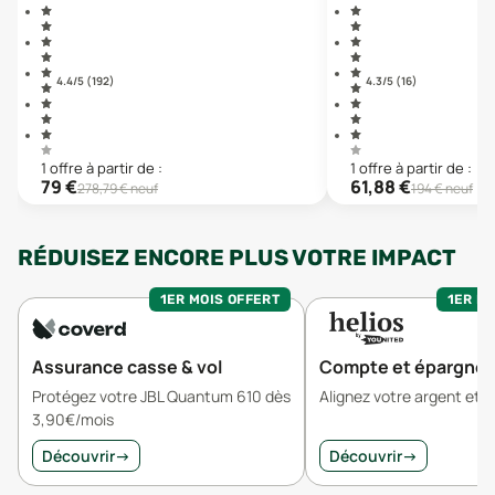
4.4
/5 (
192
)
4.3
/5 (
16
)
1
offre
à partir de :
1
offre
à partir de :
79
€
61,88
€
278,79
€ neuf
194
€ neuf
RÉDUISEZ ENCORE PLUS VOTRE IMPACT
1ER MOIS OFFERT
1ER MO
Assurance casse & vol
Compte et épargne
Protégez votre JBL Quantum 610 dès
Alignez votre argent et v
3,90€/mois
Découvrir
→
Découvrir
→