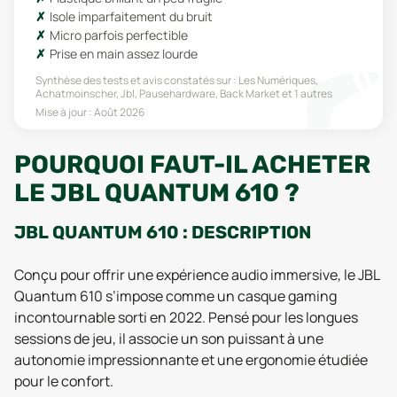
Isole imparfaitement du bruit
Micro parfois perfectible
Prise en main assez lourde
Synthèse des tests et avis constatés sur :
Les Numériques,
Achatmoinscher, Jbl, Pausehardware, Back Market
et 1 autres
Mise à jour :
Août 2026
POURQUOI FAUT-IL ACHETER
LE JBL QUANTUM 610 ?
JBL QUANTUM 610 : DESCRIPTION
Conçu pour offrir une expérience audio immersive, le JBL
Quantum 610 s’impose comme un casque gaming
incontournable sorti en 2022. Pensé pour les longues
sessions de jeu, il associe un son puissant à une
autonomie impressionnante et une ergonomie étudiée
pour le confort.