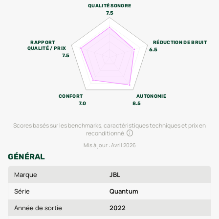
QUALITÉ SONORE
7.5
RAPPORT
RÉDUCTION DE BRUIT
QUALITÉ / PRIX
6.5
7.5
CONFORT
AUTONOMIE
7.0
8.5
Scores basés sur les benchmarks, caractéristiques techniques et prix en
reconditionné.
Mis à jour :
Avril 2026
GÉNÉRAL
Marque
JBL
Série
Quantum
Année de sortie
2022