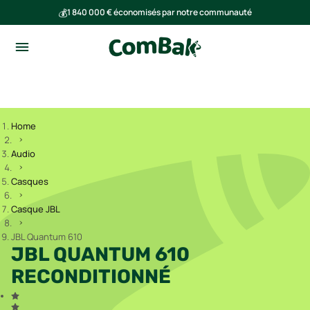
💰
1 840 000 € économisés par notre communauté
🌍
Ensemble, nous avons évité l'émission de 293 tonnes de CO₂
Home
Audio
Casques
Casque JBL
JBL Quantum 610
JBL QUANTUM 610
RECONDITIONNÉ