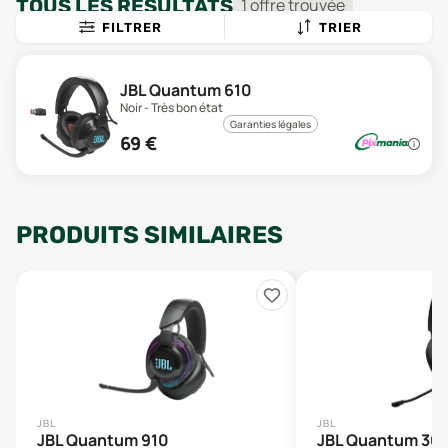
TOUS LES RÉSULTATS
1
offre
trouvée
FILTRER
TRIER
JBL Quantum 610
Noir - Très bon état
Garanties légales
69
€
PRODUITS SIMILAIRES
JBL
JBL
JBL Quantum 910
JBL Quantum 36