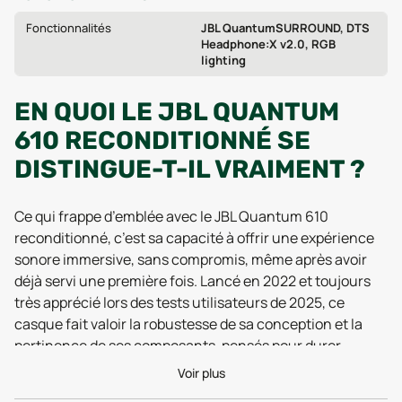
Fonctionnalités
JBL QuantumSURROUND, DTS
Headphone:X v2.0, RGB
lighting
EN QUOI LE JBL QUANTUM
610 RECONDITIONNÉ SE
DISTINGUE-T-IL VRAIMENT ?
Ce qui frappe d’emblée avec le JBL Quantum 610
reconditionné, c’est sa capacité à offrir une expérience
sonore immersive, sans compromis, même après avoir
déjà servi une première fois. Lancé en 2022 et toujours
très apprécié lors des tests utilisateurs de 2025, ce
casque fait valoir la robustesse de sa conception et la
pertinence de ses composants, pensés pour durer.
Pesant 357 grammes, il promet un confort sur la durée,
Voir plus
même pour les longues sessions de jeu ou de