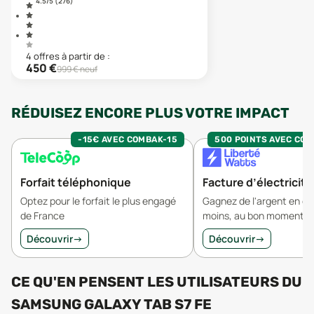
4.5
/5 (
276
)
4
offre
s
à partir de :
450
€
999
€ neuf
RÉDUISEZ ENCORE PLUS VOTRE IMPACT
-15€ AVEC COMBAK-15
500 POINTS AVEC CO
Forfait téléphonique
Facture d’électricité
Optez pour le forfait le plus engagé
Gagnez de l'argent en 
de France
moins, au bon moment.
Découvrir
→
Découvrir
→
CE QU'EN PENSENT LES UTILISATEURS
DU
SAMSUNG GALAXY TAB S7 FE