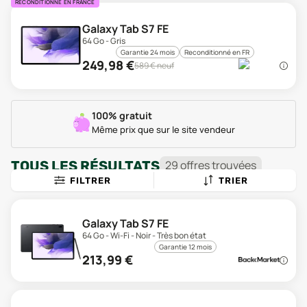
RECONDITIONNÉ EN FRANCE
Galaxy Tab S7 FE
64 Go - Gris
Garantie 24 mois
Reconditionné en FR
249,98
€
589
€ neuf
100% gratuit
Même prix que sur le site vendeur
TOUS LES RÉSULTATS
29
offre
s
trouvée
s
FILTRER
TRIER
Galaxy Tab S7 FE
64 Go - Wi-Fi - Noir - Très bon état
Garantie 12 mois
213,99
€