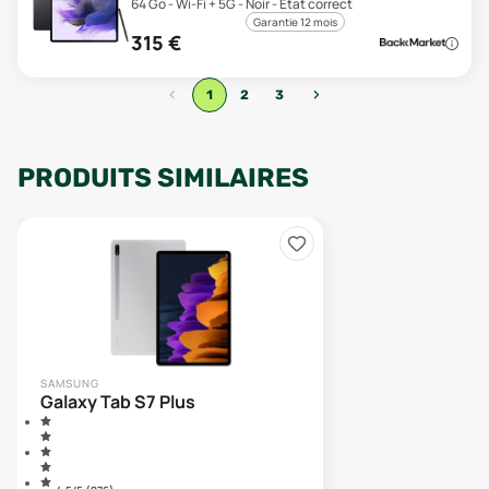
64 Go - Wi-Fi + 5G - Noir - État correct
Garantie 12 mois
315
€
‹
›
1
2
3
PRODUITS SIMILAIRES
SAMSUNG
Galaxy Tab S7 Plus