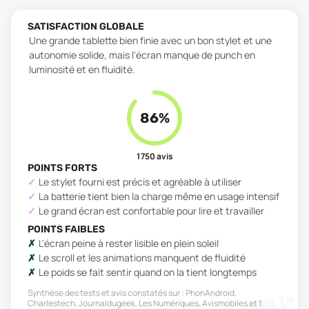
SATISFACTION GLOBALE
Une grande tablette bien finie avec un bon stylet et une
autonomie solide, mais l'écran manque de punch en
luminosité et en fluidité.
86
%
1 750
avis
POINTS FORTS
Le stylet fourni est précis et agréable à utiliser
La batterie tient bien la charge même en usage intensif
Le grand écran est confortable pour lire et travailler
POINTS FAIBLES
L'écran peine à rester lisible en plein soleil
Le scroll et les animations manquent de fluidité
Le poids se fait sentir quand on la tient longtemps
Synthèse des tests et avis constatés sur :
PhonAndroid,
Charlestech, Journaldugeek, Les Numériques, Avismobiles
et 1