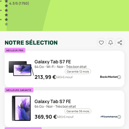
4.3
/5 (
1 750
)
NOTRE SÉLECTION
MEILLEUR PRIX
Galaxy Tab S7 FE
64 Go - Wi-Fi - Noir - Très bon état
Garantie 12 mois
213,99
€
589
€ neuf
MEILLEURE GARANTIE
Galaxy Tab S7 FE
64 Go - Noir - Très bon état
Garantie 36 mois
369,90
€
589
€ neuf