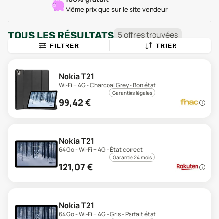
Même prix que sur le site vendeur
TOUS LES RÉSULTATS
5
offre
s
trouvée
s
FILTRER
TRIER
Nokia T21
Wi-Fi + 4G - Charcoal Grey - Bon état
Garanties légales
99,42
€
Nokia T21
64 Go - Wi-Fi + 4G - État correct
Garantie 24 mois
121,07
€
Nokia T21
64 Go - Wi-Fi + 4G - Gris - Parfait état