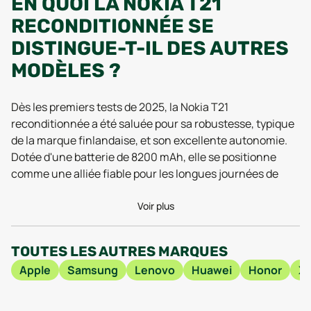
EN QUOI LA NOKIA T21
RECONDITIONNÉE SE
DISTINGUE-T-IL DES AUTRES
MODÈLES ?
Dès les premiers tests de 2025, la Nokia T21
reconditionnée a été saluée pour sa robustesse, typique
de la marque finlandaise, et son excellente autonomie.
Dotée d'une batterie de 8200 mAh, elle se positionne
comme une alliée fiable pour les longues journées de
travail ou de divertissement, avec jusqu’à 15 heures
d’utilisation selon les retours d’utilisateurs récents.
Voir plus
Cette capacité, rarement égalée dans la même gamme,
reste intacte même en reconditionné, grâce à des
TOUTES LES AUTRES MARQUES
contrôles rigoureux sur l’état et la santé de la batterie
Apple
Samsung
Lenovo
Huawei
Honor
Xi
lors du processus de remise à neuf. La dalle IPS de 10,4
pouces affiche une résolution de 2000 x 1200 pixels,
offrant un confort visuel agréable pour le streaming, la