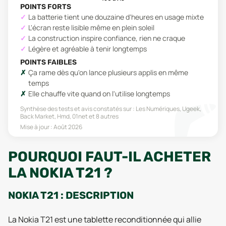
POINTS FORTS
La batterie tient une douzaine d'heures en usage mixte
L'écran reste lisible même en plein soleil
La construction inspire confiance, rien ne craque
Légère et agréable à tenir longtemps
POINTS FAIBLES
Ça rame dès qu'on lance plusieurs applis en même
temps
Elle chauffe vite quand on l'utilise longtemps
Synthèse des tests et avis constatés sur :
Les Numériques, Ugeek,
Back Market, Hmd, 01net
et 8 autres
Mise à jour :
Août 2026
POURQUOI FAUT-IL ACHETER
LA NOKIA T21 ?
NOKIA T21 : DESCRIPTION
La Nokia T21 est une tablette reconditionnée qui allie