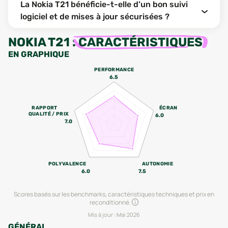
La Nokia T21 bénéficie-t-elle d’un bon suivi
logiciel et de mises à jour sécurisées ?
NOKIA T21
:
CARACTÉRISTIQUES
EN GRAPHIQUE
PERFORMANCE
6.5
RAPPORT
ÉCRAN
QUALITÉ / PRIX
6.0
7.0
POLYVALENCE
AUTONOMIE
6.0
7.5
Scores basés sur les benchmarks, caractéristiques techniques et prix en
reconditionné.
Mis à jour :
Mai 2026
GÉNÉRAL