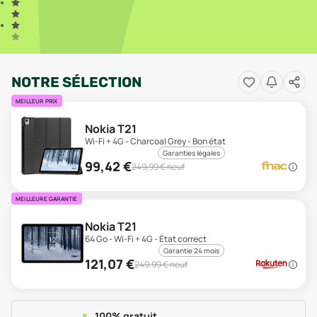
NOTRE SÉLECTION
MEILLEUR PRIX
Nokia T21
Wi-Fi + 4G - Charcoal Grey - Bon état
Garanties légales
99,42
€
249,99
€ neuf
MEILLEURE GARANTIE
Nokia T21
64 Go - Wi-Fi + 4G - État correct
Garantie 24 mois
121,07
€
249,99
€ neuf
100% gratuit