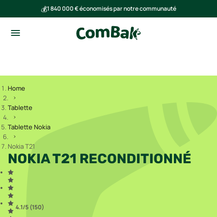
💰
1 840 000 € économisés par notre communauté
🌍
Ensemble, nous avons évité l'émission de 293 tonnes de CO₂
Home
Tablette
Tablette Nokia
Nokia T21
NOKIA T21 RECONDITIONNÉ
4.1
/5 (
150
)