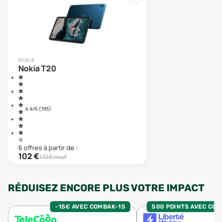
NOKIA
Nokia T20
4.4
/5 (
195
)
6
offre
s
à partir de :
102
€
170
€ neuf
RÉDUISEZ ENCORE PLUS VOTRE IMPACT
-15€ AVEC COMBAK-15
500 POINTS AVEC CO