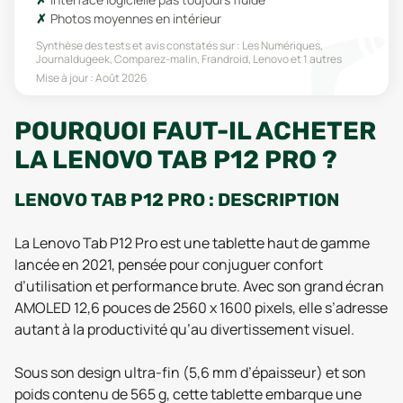
Photos moyennes en intérieur
Synthèse des tests et avis constatés sur :
Les Numériques,
Journaldugeek, Comparez-malin, Frandroid, Lenovo
et 1 autres
Mise à jour :
Août 2026
POURQUOI FAUT-IL ACHETER
LA LENOVO TAB P12 PRO ?
LENOVO TAB P12 PRO : DESCRIPTION
La Lenovo Tab P12 Pro est une tablette haut de gamme
lancée en 2021, pensée pour conjuguer confort
d’utilisation et performance brute. Avec son grand écran
AMOLED 12,6 pouces de 2560 x 1600 pixels, elle s’adresse
autant à la productivité qu’au divertissement visuel.
Sous son design ultra-fin (5,6 mm d’épaisseur) et son
poids contenu de 565 g, cette tablette embarque une