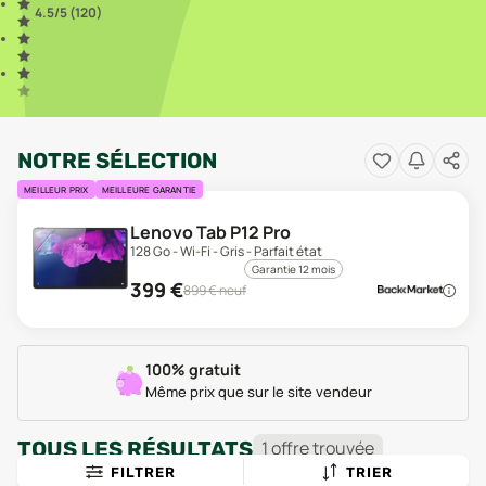
4.5
/5 (
120
)
NOTRE SÉLECTION
MEILLEUR PRIX
MEILLEURE GARANTIE
Lenovo Tab P12 Pro
128 Go - Wi-Fi - Gris - Parfait état
Garantie 12 mois
399
€
899
€ neuf
100% gratuit
Même prix que sur le site vendeur
TOUS LES RÉSULTATS
1
offre
trouvée
FILTRER
TRIER