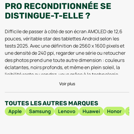
PRO RECONDITIONNÉE SE
DISTINGUE-T-ELLE ?
Difficile de passer à côté de son écran AMOLED de 12,6
pouces, véritable star des tablettes Android selon les
tests 2025. Avec une définition de 2560 x 1600 pixels et
une densité de 240 ppi, regarder une série ou retoucher
des photos prend une toute autre dimension : couleurs
éclatantes, noirs profonds, et même en plein soleil, la
lisibilité reste au rendez-vous grâce à la technologie
maison de Lenovo. L’arrivée de la puce Snapdragon 870
Voir plus
5G sur cette version reconditionnée n’a rien
d’anecdotique, surtout pour une tablette sortie en 2021
TOUTES LES AUTRES MARQUES
et qui continue d’impressionner côté rapidité en 2026.
Les 6 ou 8 Go de RAM garantissent une navigation sans
Apple
Samsung
Lenovo
Huawei
Honor
Xi
accroc, qu’on jongle entre applications lourdes,
visioconférences ou sessions de jeux mobiles. Cela, sans
oublier la connectivité Wi-Fi 6 et Bluetooth 5.2 qui