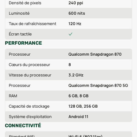
Densité de pixels
240 ppi
Luminosité
600 nits
Taux de rafraîchissement
120 Hz
Écran tactile
PERFORMANCE
Processeur
Qualcomm Snapdragon 870
Cœurs du processeur
8
Vitesse du processeur
3.2 GHz
Processeur
Qualcomm Snapdragon 870 5G
RAM
6 GB, 8 GB
Capacité de stockage
128 GB, 256 GB
Système d'exploitation
Android 11
CONNECTIVITÉ
Standard WiFi
Wi-Fi 6 (802.11ax)