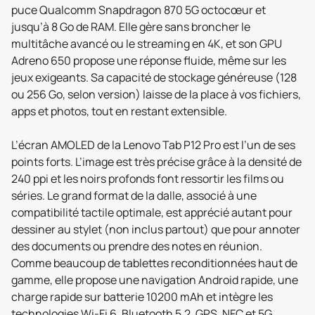
puce Qualcomm Snapdragon 870 5G octocœur et
jusqu’à 8 Go de RAM. Elle gère sans broncher le
multitâche avancé ou le streaming en 4K, et son GPU
Adreno 650 propose une réponse fluide, même sur les
jeux exigeants. Sa capacité de stockage généreuse (128
ou 256 Go, selon version) laisse de la place à vos fichiers,
apps et photos, tout en restant extensible.
L’écran AMOLED de la Lenovo Tab P12 Pro est l’un de ses
points forts. L’image est très précise grâce à la densité de
240 ppi et les noirs profonds font ressortir les films ou
séries. Le grand format de la dalle, associé à une
compatibilité tactile optimale, est apprécié autant pour
dessiner au stylet (non inclus partout) que pour annoter
des documents ou prendre des notes en réunion.
Comme beaucoup de tablettes reconditionnées haut de
gamme, elle propose une navigation Android rapide, une
charge rapide sur batterie 10200 mAh et intègre les
technologies Wi-Fi 6, Bluetooth 5.2, GPS, NFC et 5G.