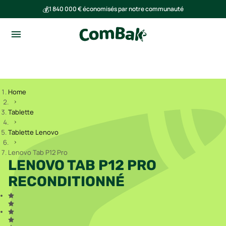
💰
1 840 000 € économisés par notre communauté
🌍
Ensemble, nous avons évité l'émission de 293 tonnes de CO₂
Home
Tablette
Tablette Lenovo
Lenovo Tab P12 Pro
LENOVO TAB P12 PRO
RECONDITIONNÉ