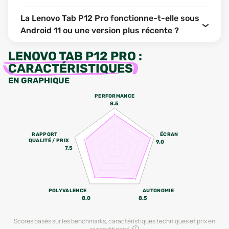
La Lenovo Tab P12 Pro fonctionne-t-elle sous
Android 11 ou une version plus récente ?
LENOVO TAB P12 PRO
:
CARACTÉRISTIQUES
EN GRAPHIQUE
PERFORMANCE
8.5
RAPPORT
ÉCRAN
QUALITÉ / PRIX
9.0
7.5
POLYVALENCE
AUTONOMIE
8.0
8.5
Scores basés sur les benchmarks, caractéristiques techniques et prix en