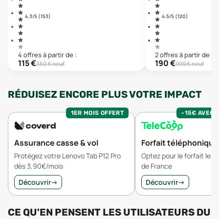
4.3
/5 (
153
)
4.5
/5 (
120
)
4
offre
s
à partir de :
2
offre
s
à partir de :
115
€
190
€
350
€ neuf
999
€ neuf
RÉDUISEZ ENCORE PLUS VOTRE IMPACT
1ER MOIS OFFERT
-15€ AVEC 
Assurance casse & vol
Forfait téléphonique
Protégez votre Lenovo Tab P12 Pro
Optez pour le forfait le 
dès 3,90€/mois
de France
Découvrir
→
Découvrir
→
CE QU'EN PENSENT LES UTILISATEURS
DU