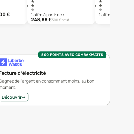
00
€
1
offre
à partir de :
1
offre
à partir de :
248,88
€
300
€ neuf
500 POINTS AVEC COMBAKWATTS
Facture d’électricité
Gagnez de l'argent en consommant moins, au bon
moment.
Découvrir
→