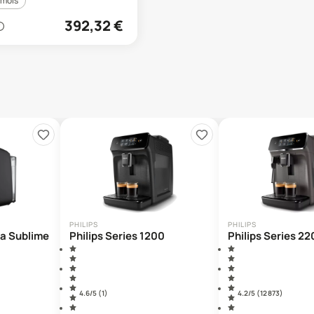
 mois
392,32
€
PHILIPS
PHILIPS
ta Sublime
Philips Series 1200
Philips Series 2
4.6
/5 (
1
)
4.2
/5 (
12 873
)