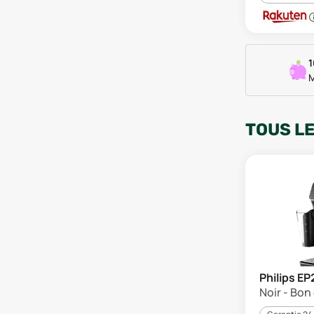
1
M
TOUS L
Philips E
Noir - Bon