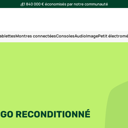
💰
1 840 000 € économisés par notre communauté
🌍
Ensemble, nous avons évité l'émission de 293 tonnes de CO₂
ablettes
Montres connectées
Consoles
Audio
Image
Petit électrom
EGO RECONDITIONNÉ