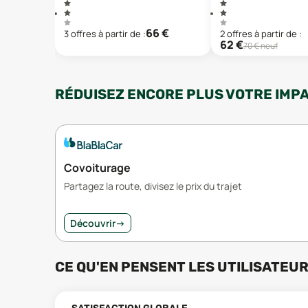
66
€
3
offre
s
à partir de :
2
offre
s
à partir de :
62
€
70
€ neuf
RÉDUISEZ ENCORE PLUS VOTRE IMP
Covoiturage
Partagez la route, divisez le prix du trajet
Découvrir
→
CE QU'EN PENSENT LES UTILISATEU