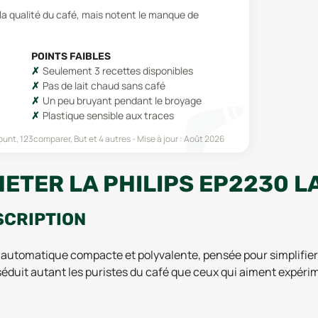
t la qualité du café, mais notent le manque de
POINTS FAIBLES
Seulement 3 recettes disponibles
Pas de lait chaud sans café
Un peu bruyant pendant le broyage
Plastique sensible aux traces
scount, 123comparer, But
et 4 autres
Mise à jour :
Août 2026
ETER LA PHILIPS EP2230 L
SCRIPTION
 automatique compacte et polyvalente, pensée pour simplifier 
e séduit autant les puristes du café que ceux qui aiment expé