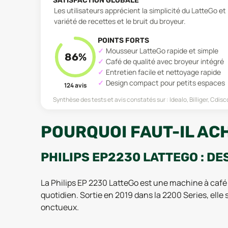
SATISFACTION GLOBALE
Les utilisateurs apprécient la simplicité du LatteGo e
variété de recettes et le bruit du broyeur.
POINTS FORTS
Mousseur LatteGo rapide et simple
86
%
Café de qualité avec broyeur intégré
Entretien facile et nettoyage rapide
Design compact pour petits espaces
124
avis
Synthèse des tests et avis constatés sur :
Idealo, Billiger, Cdi
POURQUOI FAUT-IL ACH
PHILIPS EP2230 LATTEGO : DE
La Philips EP 2230 LatteGo est une machine à café
quotidien. Sortie en 2019 dans la 2200 Series, ell
onctueux.