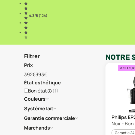
4.3
/5 (
124
)
Filtrer
NOTRE 
Prix
MEILLEUR
392€
393€
État esthétique
Bon état
(
1
)
Couleurs
Système lait
Philips E
Garantie commerciale
Noir - Bon
Marchands
Garantie 24