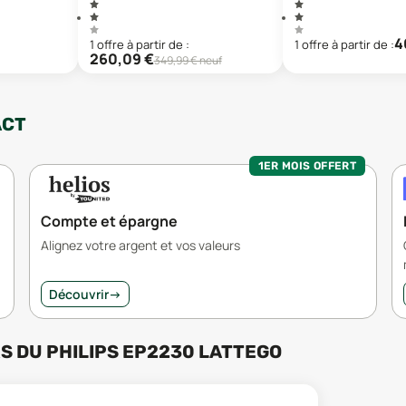
4
1
offre
à partir de :
1
offre
à partir de :
260,09
€
349,99
€ neuf
ACT
1ER MOIS OFFERT
Compte et épargne
Alignez votre argent et vos valeurs
Découvrir
→
RS
DU
PHILIPS EP2230 LATTEGO