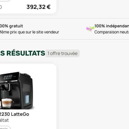
392,32
€
00% gratuit
100% indépendan
ême prix que sur le site vendeur
Comparaison neut
ES RÉSULTATS
1
offre
trouvée
P2230 LatteGo
 état