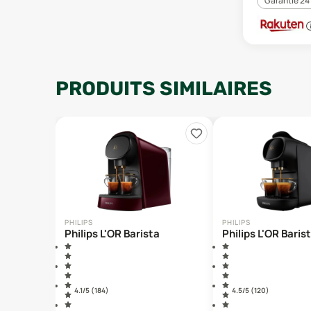
Garantie 24
PRODUITS SIMILAIRES
PHILIPS
PHILIPS
Philips L'OR Barista
Philips L'OR Baris
4.1
/5 (
184
)
4.5
/5 (
120
)