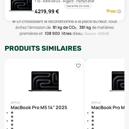
1 To - RAM 48 Go - Argent - Parfait état
Garantie 24 mois
4219,99
€
♻️
En choisissant le reconditionné à la place du neuf, vous
évitez l'émission de
81
kg de CO₂
,
381
kg
de matières
premières
et
108 900
litres
d'eau
.
Source : ADEME
PRODUITS SIMILAIRES
APPLE
APPLE
MacBook Pro M5 14" 2025
MacBook Pro M5 