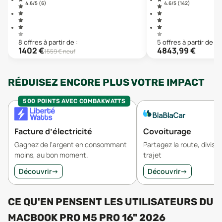
4.6
/5 (
6
)
4.6
/5 (
142
)
8
offre
s
à partir de :
5
offre
s
à partir de :
1402
€
4843,99
€
1559
€ neuf
RÉDUISEZ ENCORE PLUS VOTRE IMPACT
500 POINTS AVEC COMBAKWATTS
Facture d’électricité
Covoiturage
Gagnez de l'argent en consommant
Partagez la route, divisez
moins, au bon moment.
trajet
Découvrir
→
Découvrir
→
CE QU'EN PENSENT LES UTILISATEURS
DU
MACBOOK PRO M5 PRO 16" 2026