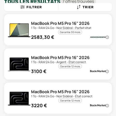
TOUS LES RÉSULTATS
7
offre
s
trouvée
s
FILTRER
TRIER
MacBook Pro M5 Pro 16" 2026
1 To - RAM 24 Go - Noir Sidéral - Parfait état
Garantie 30 mois
2583,30
€
MacBook Pro M5 Pro 16" 2026
1 To - RAM 24 Go - Argent - État correct
Garantie 12 mois
3100
€
MacBook Pro M5 Pro 16" 2026
1 To - RAM 24 Go - Noir Sidéral - État correct
Garantie 12 mois
3220
€