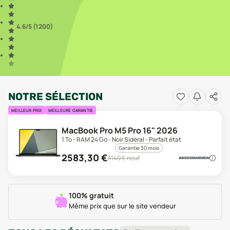
4.6
/5 (
1 200
)
NOTRE SÉLECTION
MEILLEUR PRIX
MEILLEURE GARANTIE
MacBook Pro M5 Pro 16" 2026
1 To - RAM 24 Go - Noir Sidéral - Parfait état
Garantie 30 mois
2583,30
€
3149
€ neuf
100% gratuit
Même prix que sur le site vendeur