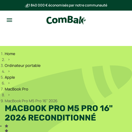
💰
1 840 000 € économisés par notre communauté
🌍
Ensemble, nous avons évité l'émission de 293 tonnes de CO₂
Home
Ordinateur portable
Apple
MacBook Pro
MacBook Pro M5 Pro 16" 2026
MACBOOK PRO M5 PRO 16"
2026 RECONDITIONNÉ