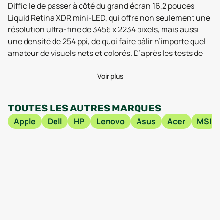
Difficile de passer à côté du grand écran 16,2 pouces
Liquid Retina XDR mini-LED, qui offre non seulement une
résolution ultra-fine de 3456 x 2234 pixels, mais aussi
une densité de 254 ppi, de quoi faire pâlir n’importe quel
amateur de visuels nets et colorés. D’après les tests de
2025, les professionnels de la création saluent
l’incroyable fidélité des couleurs, idéale pour la retouche
Voir plus
photo ou le montage vidéo. Et si la question de la
puissance vous taraude, macOS 26 et la puce Apple M5
TOUTES LES AUTRES MARQUES
Pro n’ont vraiment pas à rougir : ses 18 cœurs de
Apple
Dell
HP
Lenovo
Asus
Acer
MSI
processeur et son GPU de 20 cœurs propulsent vos
applications sans un frémissement de ventilation. Les
retours des utilisateurs fraîchement convertis en 2026
sont unanimes : programmes lourds, multitâche intensif,
rendu 3D… rien ne lui fait peur.
Mais le côté unique de ce MacBook Pro 16 pouces
reconditionné ne s’arrête pas à la fiche technique. Il
embarque 24 Go de RAM et un stockage SSD éclair de 1