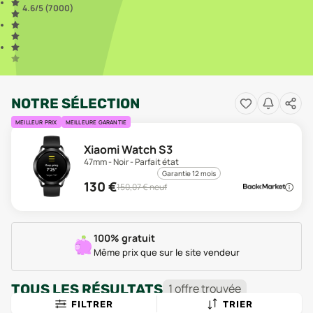
4.6
/5 (
7 000
)
NOTRE SÉLECTION
MEILLEUR PRIX
MEILLEURE GARANTIE
Xiaomi Watch S3
47mm - Noir - Parfait état
Garantie 12 mois
130
€
150,07
€ neuf
100% gratuit
Même prix que sur le site vendeur
TOUS LES RÉSULTATS
1
offre
trouvée
FILTRER
TRIER