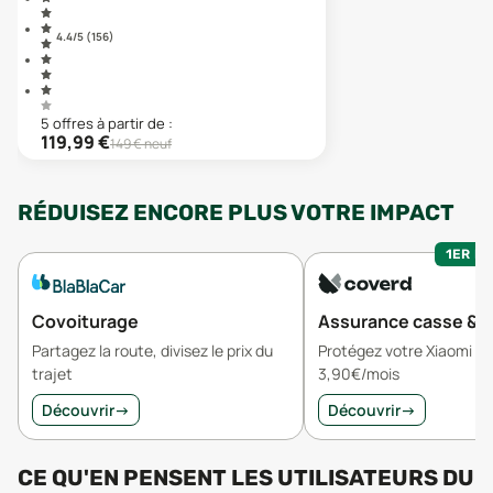
4.4
/5 (
156
)
5
offre
s
à partir de :
119,99
€
149
€ neuf
RÉDUISEZ ENCORE PLUS VOTRE IMPACT
1ER MO
Covoiturage
Assurance casse & v
Partagez la route, divisez le prix du
Protégez votre Xiaomi W
trajet
3,90€/mois
Découvrir
→
Découvrir
→
CE QU'EN PENSENT LES UTILISATEURS
DU