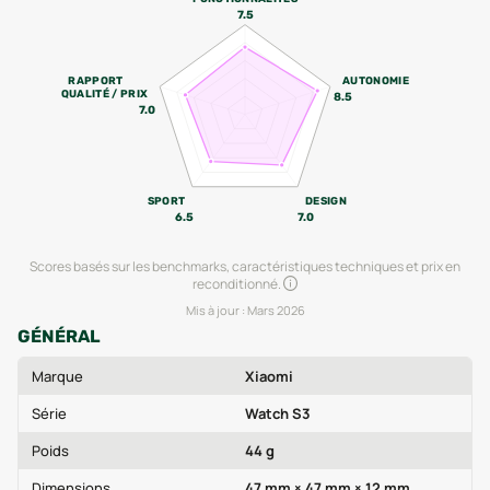
7.5
RAPPORT
AUTONOMIE
QUALITÉ / PRIX
8.5
7.0
SPORT
DESIGN
6.5
7.0
Scores basés sur les benchmarks, caractéristiques techniques et prix en
reconditionné.
Mis à jour :
Mars 2026
GÉNÉRAL
Marque
Xiaomi
Série
Watch S3
Poids
44 g
Dimensions
47 mm × 47 mm × 12 mm