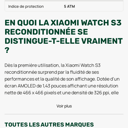
Indice de protection
5 ATM
EN QUOI LA XIAOMI WATCH S3
RECONDITIONNÉE SE
DISTINGUE-T-ELLE VRAIMENT
?
Dès la première utilisation, la Xiaomi Watch S3
reconditionnée surprend par la fluidité de ses
performances et la qualité de son affichage. Dotée d’un
écran AMOLED de 1,43 pouces affichant une résolution
nette de 466 x 466 pixels et une densité de 326 ppi, elle
propose une expérience visuelle haut de gamme, que ce
soit pour consulter vos notifications, suivre vos
Voir plus
entraînements ou personnaliser les cadrans. Les retours
de tests 2025 soulignent la réactivité de la dalle tactile,
TOUTES LES AUTRES MARQUES
qui permet de naviguer facilement même en plein soleil