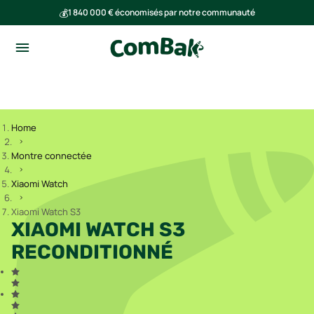
💰
1 840 000 € économisés par notre communauté
🌍
Ensemble, nous avons évité l'émission de 293 tonnes de CO₂
Home
Montre connectée
Xiaomi Watch
Xiaomi Watch S3
XIAOMI WATCH S3
RECONDITIONNÉ