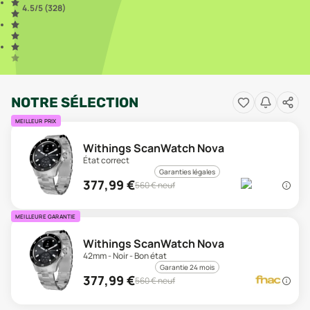
4.5
/5 (
328
)
NOTRE SÉLECTION
MEILLEUR PRIX
Withings ScanWatch Nova
État correct
Garanties légales
377,99
€
560
€ neuf
MEILLEURE GARANTIE
Withings ScanWatch Nova
42mm - Noir - Bon état
Garantie 24 mois
377,99
€
560
€ neuf