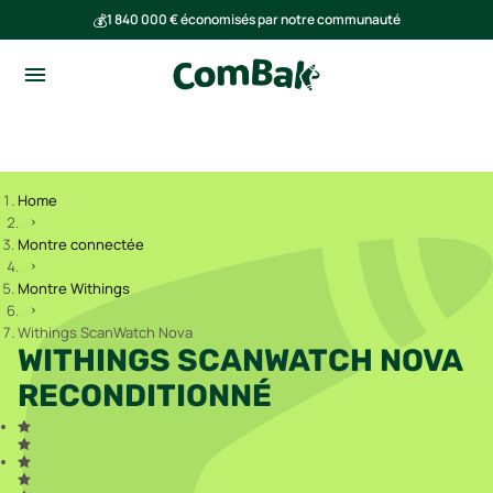
💰
1 840 000 € économisés par notre communauté
🌍
Ensemble, nous avons évité l'émission de 293 tonnes de CO₂
Home
Montre connectée
Montre Withings
Withings ScanWatch Nova
WITHINGS SCANWATCH NOVA
RECONDITIONNÉ