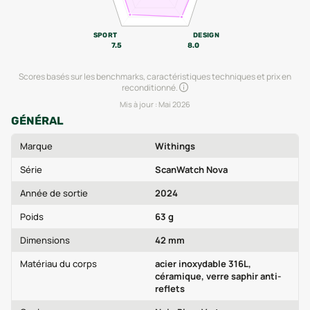
SPORT
DESIGN
7.5
8.0
Scores basés sur les benchmarks, caractéristiques techniques et prix en
reconditionné.
Mis à jour :
Mai 2026
GÉNÉRAL
Marque
Withings
Série
ScanWatch Nova
Année de sortie
2024
Poids
63 g
Dimensions
42 mm
Matériau du corps
acier inoxydable 316L,
céramique, verre saphir anti-
reflets