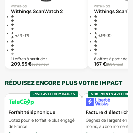
WITHINGS
WITHINGS
Withings ScanWatch 2
Withings ScanWa
4.4
/5 (
87
)
4.5
/5 (
17
)
11
offre
s
à partir de :
8
offre
s
à partir de :
209,95
€
167
€
350
€ neuf
250
€ neuf
RÉDUISEZ ENCORE PLUS VOTRE IMPACT
-15€ AVEC COMBAK-15
500 POINTS AVEC CO
Forfait téléphonique
Facture d’électricité
Optez pour le forfait le plus engagé
Gagnez de l'argent en 
de France
moins, au bon moment.