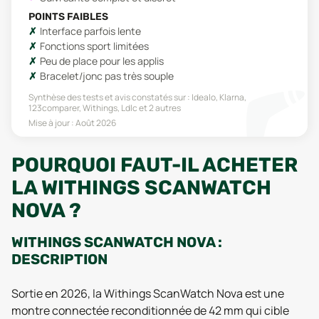
POINTS FAIBLES
Interface parfois lente
Fonctions sport limitées
Peu de place pour les applis
Bracelet/jonc pas très souple
Synthèse des tests et avis constatés sur :
Idealo, Klarna,
123comparer, Withings, Ldlc
et 2 autres
Mise à jour :
Août 2026
POURQUOI FAUT-IL ACHETER
LA WITHINGS SCANWATCH
NOVA ?
WITHINGS SCANWATCH NOVA :
DESCRIPTION
Sortie en 2026, la Withings ScanWatch Nova est une
montre connectée reconditionnée de 42 mm qui cible