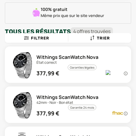
100% gratuit
Même prix que sur le site vendeur
TOUS LES RÉSULTATS
4
offre
s
trouvée
s
FILTRER
TRIER
Withings ScanWatch Nova
État correct
Garanties légales
377,99
€
Withings ScanWatch Nova
42mm - Noir - Bon état
Garantie 24 mois
377,99
€