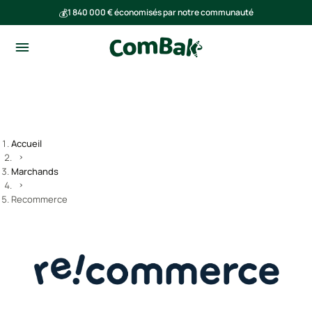
💰
1 840 000 € économisés par notre communauté
🌍
Ensemble, nous avons évité l'émission de 293 tonnes de CO₂
Accueil
Marchands
Recommerce