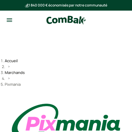
💰
1 840 000 € économisés par notre communauté
🌍
Ensemble, nous avons évité l'émission de 293 tonnes de CO₂
Accueil
Marchands
Pixmania