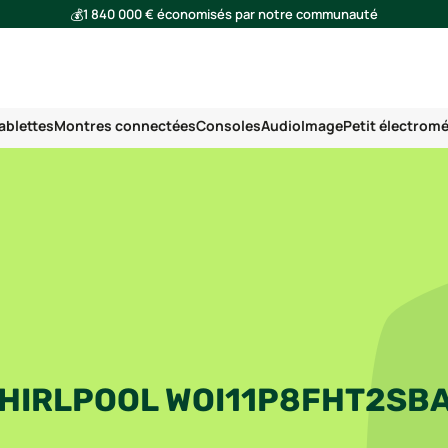
💰
1 840 000 € économisés par notre communauté
🌍
Ensemble, nous avons évité l'émission de 293 tonnes de CO₂
ablettes
Montres connectées
Consoles
Audio
Image
Petit électrom
HIRLPOOL WOI11P8FHT2SBA