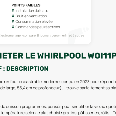
POINTS FAIBLES
Installation délicate
Bruit en ventilation
Consommation élevée
Commandes peu réactives
 Electromenager-compare, Bricoman, Leroymerlin
et 5 autres
HETER LE WHIRLPOOL WOI11
 : DESCRIPTION
 un four encastrable moderne, conçu en 2023 pour répondre a
 large, 56,4 cm de profondeur), il trouve parfaitement sa pla
de cuisson programmés, pensés pour simplifier la vie au quotid
empérature selon le plat choisi : gratins, pâtisseries, rôtis… T