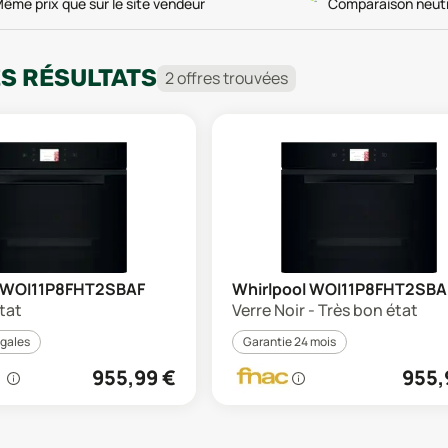
ême prix que sur le site vendeur
Comparaison neut
ES RÉSULTATS
2
offre
s
trouvée
s
l WOI11P8FHT2SBAF
Whirlpool WOI11P8FHT2SBA
tat
Verre Noir - Très bon état
égales
Garantie 24 mois
955,99
€
955,