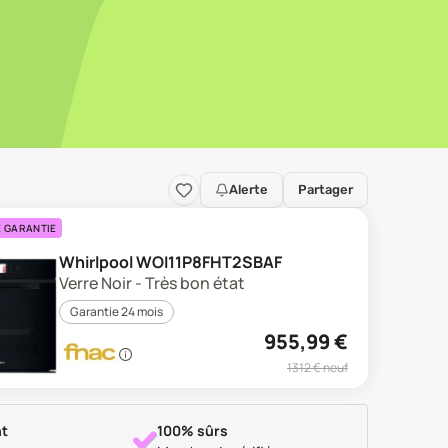
Alerte
Partager
E GARANTIE
Whirlpool WOI11P8FHT2SBAF
Verre Noir - Très bon état
Garantie 24 mois
955,99
€
1312
€ neuf
t
100% sûrs