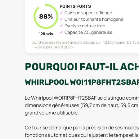
POINTS FORTS
Cuisson vapeur efficace
88
%
Chaleur tournante homogène
Pyrolyse nettoie bien
Capacité 73L généreuse
128
avis
Synthèse des tests et avis constatés sur :
123comparer, Darty,
Mise à jour :
Août 2026
POURQUOI FAUT-IL AC
WHIRLPOOL WOI11P8FHT2SBAF
Le Whirlpool WOI11P8FHT2SBAF se distingue comme
dimensions généreuses (59,7 cm de haut, 59,5 cm de
grand volume utilisable.
Ce four se démarque par la précision de ses modes 
fonctions automatiques qui ajustent le temps et la t