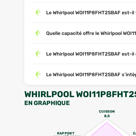
Le Whirlpool WOI11P8FHT2SBAF est-il f
Quelle capacité offre le Whirlpool WO
Le Whirlpool WOI11P8FHT2SBAF est-il
Le Whirlpool WOI11P8FHT2SBAF s’intègr
WHIRLPOOL WOI11P8FHT2
EN GRAPHIQUE
CUISSON
8.5
RAPPORT
C