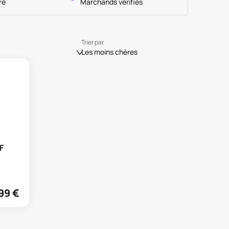
re
Marchands vérifiés
Trier par
Les moins chères
F
99
€