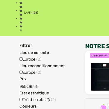
4.4
/5 (
128
)
Filtrer
NOTRE 
Lieu de collecte
MEILLEUR PRI
Europe
(
2
)
Lieu reconditionnement
Europe
(
2
)
Prix
955€
956€
État esthétique
Très bon état
(
2
)
1
Couleurs