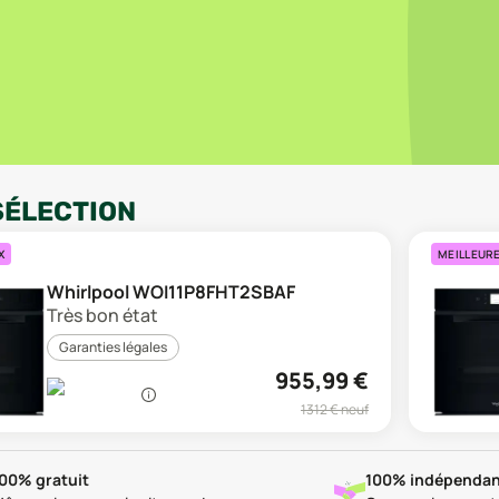
SÉLECTION
X
MEILLEUR
Whirlpool WOI11P8FHT2SBAF
Très bon état
Garanties légales
955,99
€
1312
€ neuf
00% gratuit
100% indépendan