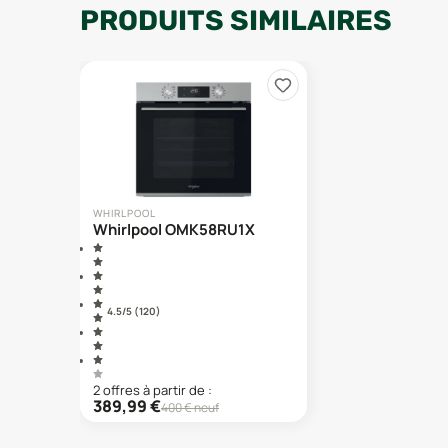
PRODUITS SIMILAIRES
WHIRLPOOL
Whirlpool OMK58RU1X
4.5
/5 (
120
)
2
offre
s
à partir de :
389,99
€
400
€ neuf