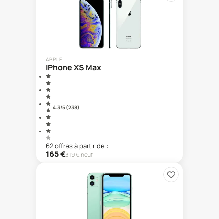
APPLE
iPhone XS Max
4.3
/5 (
238
)
62
offre
s
à partir de :
165
€
319
€ neuf