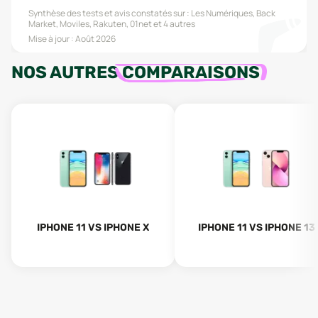
Synthèse des tests et avis constatés sur :
Les Numériques, Back
Market, Moviles, Rakuten, 01net
et 4 autres
Mise à jour :
Août 2026
NOS AUTRES
COMPARAISONS
IPHONE 11 VS IPHONE X
IPHONE 11 VS IPHONE 13