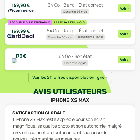
64 Go - Blanc - État correct
159,90
€
Voir
>
Garantie 36 mois
RECONDITIONNÉ EN FRANCE
PARTENAIRE DU MOIS
64 Go - Rouge - État correct
169,99
€
Voir
>
Reconditionné France
Garantie 30 mois
173
€
64 Go - Bon état
Voir
>
Garantie légale
Voir les 211 offres disponibles en ligne
AVIS UTILISATEURS
IPHONE XS MAX
SATISFACTION GLOBALE
L'iPhone XS Max reste apprécié pour son écran
magnifique, sa qualité photo et son autonomie, malgré
un vieillissement de l'autonomie et l'absence de
nouveautés matérielles majeures.