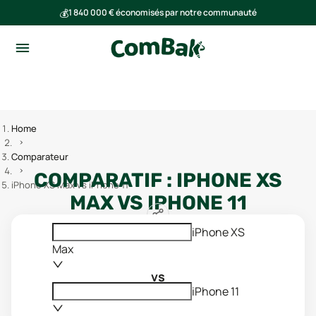
💰
1 840 000 € économisés par notre communauté
🌍
Ensemble, nous avons évité l'émission de 293 tonnes de CO₂
Home
Comparateur
COMPARATIF :
IPHONE XS
iPhone XS Max vs iPhone 11
MAX
VS
IPHONE 11
iPhone XS
Max
vs
iPhone 11