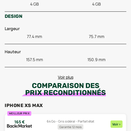
4 GB
4 GB
DESIGN
Largeur
77.4 mm
75.7 mm
Hauteur
157.5 mm
150.9 mm
Voir plus
COMPARAISON DES
PRIX RECONDITIONNÉS
IPHONE XS MAX
MEILLEUR PRIX
64 Go - Gris sidéral - Parfait état
165
€
Voir
>
Garantie 12 mois