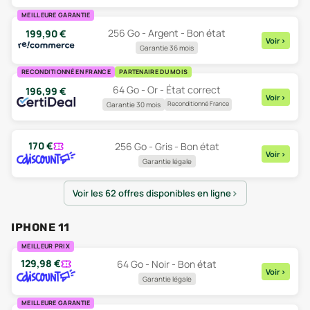
MEILLEURE GARANTIE
256 Go - Argent - Bon état
199,90
€
Voir
>
Garantie 36 mois
RECONDITIONNÉ EN FRANCE
PARTENAIRE DU MOIS
64 Go - Or - État correct
196,99
€
Voir
>
Reconditionné France
Garantie 30 mois
170
€
256 Go - Gris - Bon état
Voir
>
Garantie légale
Voir les 62 offres disponibles en ligne
IPHONE 11
MEILLEUR PRIX
129,98
€
64 Go - Noir - Bon état
Voir
>
Garantie légale
MEILLEURE GARANTIE