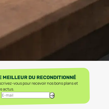
E MEILLEUR DU RECONDITIONNÉ
scrivez-vous pour recevoir nos bons plans et
s actus.