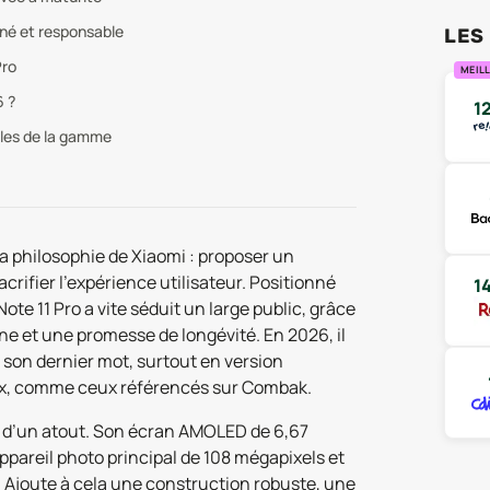
nné et responsable
LES
Pro
MEILL
6 ?
1
èles de la gamme
la philosophie de Xiaomi : proposer un
crifier l’expérience utilisateur. Positionné
1
te 11 Pro a vite séduit un large public, grâce
e et une promesse de longévité. En 2026, il
dit son dernier mot, surtout en version
eux, comme ceux référencés sur Combak.
us d’un atout. Son écran AMOLED de 6,67
pareil photo principal de 108 mégapixels et
p. Ajoute à cela une construction robuste, une