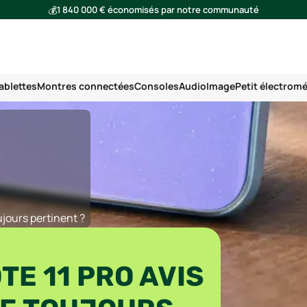
💰
1 840 000 € économisés par notre communauté
🌍
Ensemble, nous avons évité l'émission de 293 tonnes de CO₂
ablettes
Montres connectées
Consoles
Audio
Image
Petit électrom
jours pertinent ?
TE 11 PRO AVIS