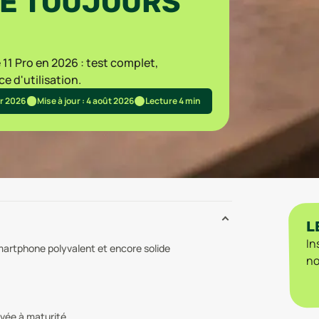
NE TOUJOURS
11 Pro en 2026 : test complet,
 d'utilisation.
er 2026
Mise à jour : 4 août 2026
Lecture 4 min
L
In
martphone polyvalent et encore solide
no
rivée à maturité