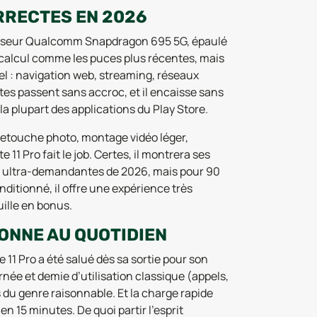
RRECTES EN 2026
cesseur Qualcomm Snapdragon 695 5G, épaulé
e calcul comme les puces plus récentes, mais
el : navigation web, streaming, réseaux
es passent sans accroc, et il encaisse sans
la plupart des applications du Play Store.
(retouche photo, montage vidéo léger,
11 Pro fait le job. Certes, il montrera ses
lis ultra-demandantes de 2026, mais pour 90
onditionné, il offre une expérience très
uille en bonus.
ONNE AU QUOTIDIEN
11 Pro a été salué dès sa sortie pour son
rnée et demie d’utilisation classique (appels,
s du genre raisonnable. Et la charge rapide
 15 minutes. De quoi partir l’esprit