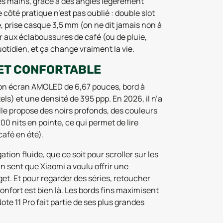
tes mains, grâce à des angles légèrement
 côté pratique n’est pas oublié : double slot
, prise casque 3,5 mm (on ne dit jamais non à
ter aux éclaboussures de café (ou de pluie,
uotidien, et ça change vraiment la vie.
ET CONFORTABLE
 son écran AMOLED de 6,67 pouces, bord à
els) et une densité de 395 ppp. En 2026, il n’a
lle propose des noirs profonds, des couleurs
00 nits en pointe, ce qui permet de lire
café en été).
tion fluide, que ce soit pour scroller sur les
n sent que Xiaomi a voulu offrir une
et. Et pour regarder des séries, retoucher
onfort est bien là. Les bords fins maximisent
te 11 Pro fait partie de ses plus grandes