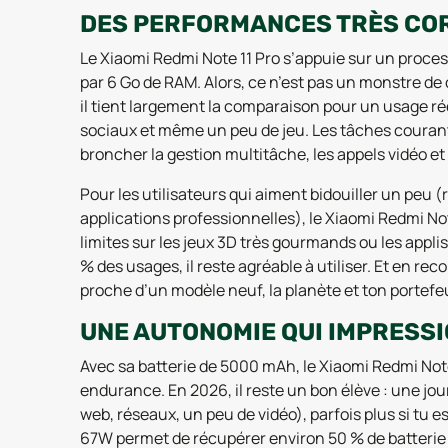
DES PERFORMANCES TRÈS CO
Le Xiaomi Redmi Note 11 Pro s’appuie sur un pro
par 6 Go de RAM. Alors, ce n’est pas un monstre d
il tient largement la comparaison pour un usage ré
sociaux et même un peu de jeu. Les tâches courant
broncher la gestion multitâche, les appels vidéo et 
Pour les utilisateurs qui aiment bidouiller un peu 
applications professionnelles), le Xiaomi Redmi Note 
limites sur les jeux 3D très gourmands ou les app
% des usages, il reste agréable à utiliser. Et en rec
proche d’un modèle neuf, la planète et ton portefe
UNE AUTONOMIE QUI IMPRESSI
Avec sa batterie de 5000 mAh, le Xiaomi Redmi Note 
endurance. En 2026, il reste un bon élève : une jou
web, réseaux, un peu de vidéo), parfois plus si tu e
67W permet de récupérer environ 50 % de batterie en