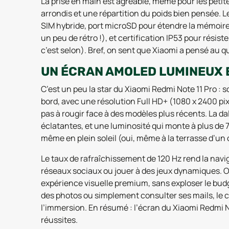
La prise en main est agréable, même pour les peti
arrondis et une répartition du poids bien pensée. Le
SIM hybride, port microSD pour étendre la mémoire
un peu de rétro !), et certification IP53 pour résis
c’est selon). Bref, on sent que Xiaomi a pensé au q
UN ÉCRAN AMOLED LUMINEUX 
C’est un peu la star du Xiaomi Redmi Note 11 Pro :
bord, avec une résolution Full HD+ (1080 x 2400 pix
pas à rougir face à des modèles plus récents. La da
éclatantes, et une luminosité qui monte à plus de 7
même en plein soleil (oui, même à la terrasse d’un 
Le taux de rafraîchissement de 120 Hz rend la naviga
réseaux sociaux ou jouer à des jeux dynamiques. O
expérience visuelle premium, sans exploser le budg
des photos ou simplement consulter ses mails, le c
l’immersion. En résumé : l’écran du Xiaomi Redmi No
réussites.