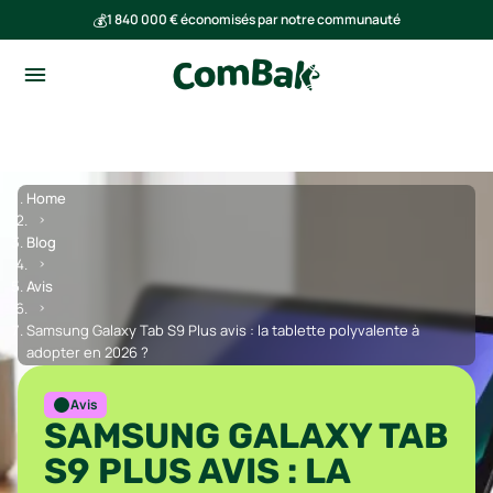
💰
1 840 000 € économisés par notre communauté
🌍
Ensemble, nous avons évité l'émission de 293 tonnes de CO₂
Home
Blog
Avis
Samsung Galaxy Tab S9 Plus avis : la tablette polyvalente à
adopter en 2026 ?
Avis
SAMSUNG GALAXY TAB
S9 PLUS AVIS : LA