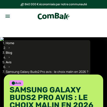
💰
1 840 000 € économisés par notre communauté
🌍
Ensemble, nous avons évité l'émission de 293 tonnes de CO₂
Home
Blog
Avis
Samsung Galaxy Buds2 Pro avis : le choix malin en 2026 ?
Avis
SAMSUNG GALAXY
BUDS2 PRO AVIS : LE
CHOIX MALIN EN 2026