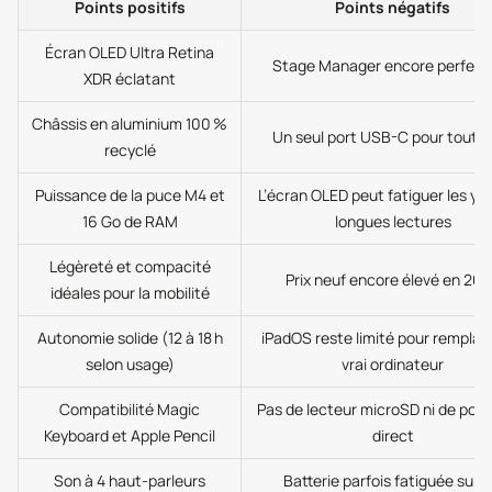
Points positifs
Points négatifs
Écran OLED Ultra Retina
Stage Manager encore perfecti
XDR éclatant
Châssis en aluminium 100 %
Un seul port USB-C pour tout fa
recyclé
Puissance de la puce M4 et
L’écran OLED peut fatiguer les ye
16 Go de RAM
longues lectures
Légèreté et compacité
Prix neuf encore élevé en 20
idéales pour la mobilité
Autonomie solide (12 à 18 h
iPadOS reste limité pour remplac
selon usage)
vrai ordinateur
Compatibilité Magic
Pas de lecteur microSD ni de por
Keyboard et Apple Pencil
direct
Son à 4 haut-parleurs
Batterie parfois fatiguée sur l