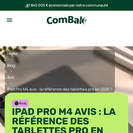
💰
1 840 000 € économisés par notre communauté
🌍
Ensemble, nous avons évité l'émission de 293 tonnes de CO₂
Home
Blog
Avis
IPad Pro M4 avis : la référence des tablettes pro en 2026 ?
Avis
IPAD PRO M4 AVIS : LA
RÉFÉRENCE DES
TABLETTES PRO EN