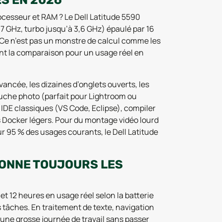
S EN 2026
rocesseur et RAM ? Le Dell Latitude 5590
7 GHz, turbo jusqu’à 3,6 GHz) épaulé par 16
Ce n’est pas un monstre de calcul comme les
ent la comparaison pour un usage réel en
vancée, les dizaines d’onglets ouverts, les
che photo (parfait pour Lightroom ou
IDE classiques (VS Code, Eclipse), compiler
 Docker légers. Pour du montage vidéo lourd
our 95 % des usages courants, le Dell Latitude
IONNE TOUJOURS LES
et 12 heures en usage réel selon la batterie
s tâches. En traitement de texte, navigation
r une grosse journée de travail sans passer