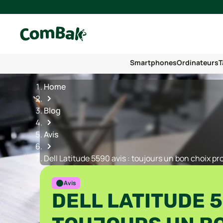
Smartphones
Ordinateurs
T
Home
Blog
Avis
Dell Latitude 5590 avis : toujours un bon choix pr
Avis
DELL LATITUDE 5