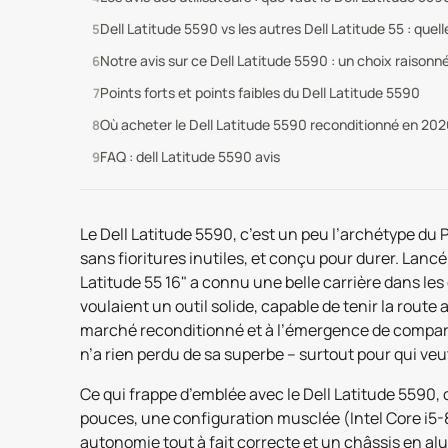
Dell Latitude 5590 vs les autres Dell Latitude 55 : quell
Notre avis sur ce Dell Latitude 5590 : un choix raisonn
Points forts et points faibles du Dell Latitude 5590
Où acheter le Dell Latitude 5590 reconditionné en 202
FAQ : dell Latitude 5590 avis
Le Dell Latitude 5590, c’est un peu l’archétype du P
sans fioritures inutiles, et conçu pour durer. Lancé 
Latitude 55 16" a connu une belle carrière dans les
voulaient un outil solide, capable de tenir la route 
marché reconditionné et à l’émergence de compar
n’a rien perdu de sa superbe – surtout pour qui veu
Ce qui frappe d’emblée avec le Dell Latitude 5590, c
pouces, une configuration musclée (Intel Core i5-
autonomie tout à fait correcte et un châssis en alum