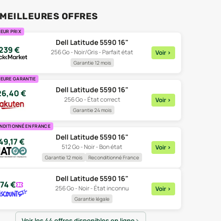
 MEILLEURES OFFRES
EUR PRIX
Dell Latitude 5590 16"
239
€
256 Go - Noir/Gris - Parfait état
Voir
>
Garantie 12 mois
LEURE GARANTIE
Dell Latitude 5590 16"
26,40
€
256 Go - État correct
Voir
>
Garantie 24 mois
NDITIONNÉ EN FRANCE
Dell Latitude 5590 16"
49,17
€
512 Go - Noir - Bon état
Voir
>
Garantie 12 mois
Reconditionné France
Dell Latitude 5590 16"
74
€
256 Go - Noir - État inconnu
Voir
>
Garantie légale
Voir les 44 offres disponibles en ligne