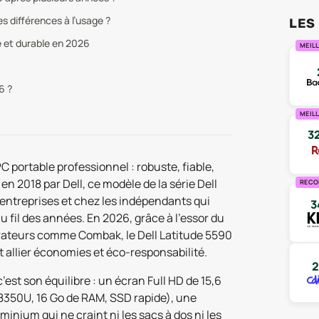
es différences à l’usage ?
LES
é et durable en 2026
MEILL
6 ?
MEIL
3
C portable professionnel : robuste, fiable,
en 2018 par Dell, ce modèle de la série Dell
RECO
 entreprises et chez les indépendants qui
3
au fil des années. En 2026, grâce à l’essor du
ateurs comme Combak, le Dell Latitude 5590
t allier économies et éco-responsabilité.
2
’est son équilibre : un écran Full HD de 15,6
8350U, 16 Go de RAM, SSD rapide), une
inium qui ne craint ni les sacs à dos ni les