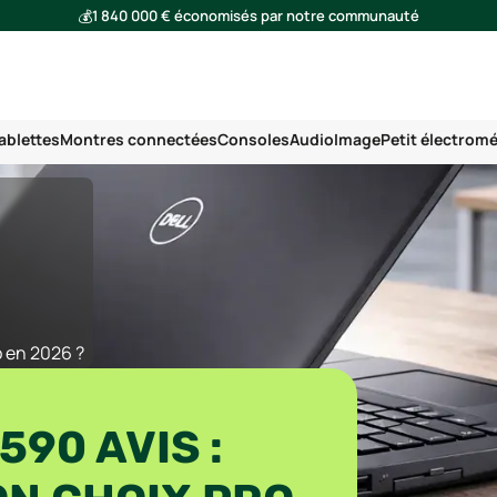
💰
1 840 000 € économisés par notre communauté
🌍
Ensemble, nous avons évité l'émission de 293 tonnes de CO₂
ablettes
Montres connectées
Consoles
Audio
Image
Petit électrom
o en 2026 ?
590 AVIS :