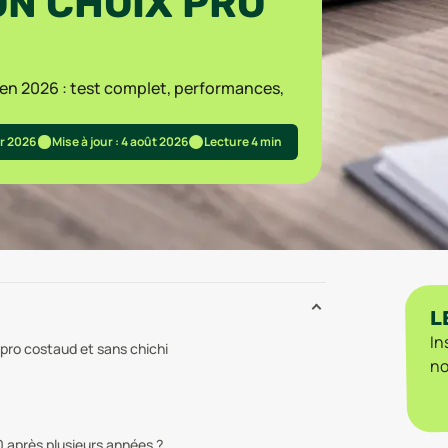
N CHOIX PRO
 en 2026 : test complet, performances,
.
er 2026
Mise à jour : 4 août 2026
Lecture 4 min
L
In
 pro costaud et sans chichi
no
90 après plusieurs années ?