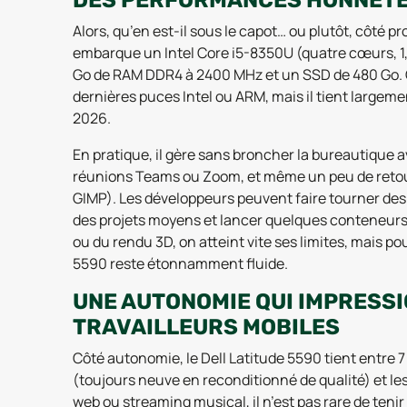
DES PERFORMANCES HONNÊTE
Alors, qu’en est-il sous le capot… ou plutôt, côté p
embarque un Intel Core i5-8350U (quatre cœurs, 1,
Go de RAM DDR4 à 2400 MHz et un SSD de 480 Go. 
dernières puces Intel ou ARM, mais il tient largem
2026.
En pratique, il gère sans broncher la bureautique a
réunions Teams ou Zoom, et même un peu de retou
GIMP). Les développeurs peuvent faire tourner des 
des projets moyens et lancer quelques conteneurs
ou du rendu 3D, on atteint vite ses limites, mais p
5590 reste étonnamment fluide.
UNE AUTONOMIE QUI IMPRESS
TRAVAILLEURS MOBILES
Côté autonomie, le Dell Latitude 5590 tient entre 7 
(toujours neuve en reconditionné de qualité) et le
web ou streaming musical, il n’est pas rare de teni