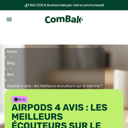
💰
1 840 000 € économisés par notre communauté
🌍
Ensemble, nous avons évité l'émission de 293 tonnes de CO₂
Home
Blog
Avis
Airpods 4 avis : les meilleurs écouteurs sur le marché ?
Avis
AIRPODS 4 AVIS : LES
MEILLEURS
ÉCOUTEURS SUR LE