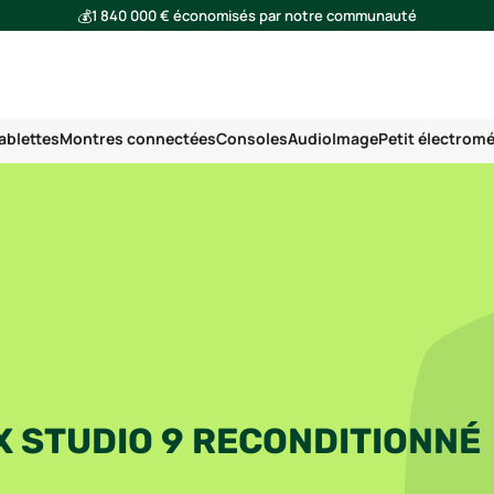
💰
1 840 000 € économisés par notre communauté
🌍
Ensemble, nous avons évité l'émission de 293 tonnes de CO₂
ablettes
Montres connectées
Consoles
Audio
Image
Petit électrom
 STUDIO 9 RECONDITIONNÉ