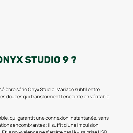
NYX STUDIO 9 ?
élèbre série Onyx Studio. Mariage subtil entre
nes douces qui transforment l’enceinte en véritable
table, qui garantit une connexion instantanée, sans
ions encombrantes : il suffit d’une impulsion
Et la polyvalence ne s’arrête pas là – sa prise USB