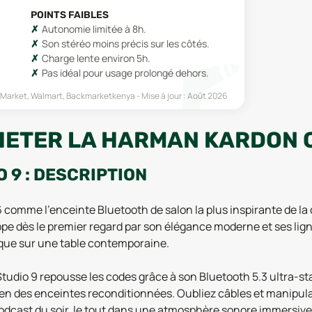
POINTS FAIBLES
Autonomie limitée à 8h.
Son stéréo moins précis sur les côtés.
Charge lente environ 5h.
Pas idéal pour usage prolongé dehors.
 Market, Walmart, Backmarketkenya
Mise à jour :
Août 2026
HETER LA HARMAN KARDON O
9 : DESCRIPTION
omme l’enceinte Bluetooth de salon la plus inspirante de la c
pe dès le premier regard par son élégance moderne et ses lig
e que sur une table contemporaine.
 Studio 9 repousse les codes grâce à son Bluetooth 5.3 ultra-s
en des enceintes reconditionnées. Oubliez câbles et manipulat
odcast du soir, le tout dans une atmosphère sonore immersive. 