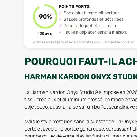
POINTS FORTS
Son clair et immersif partout.
90
%
Basses profondes et détaillées.
Design élégant et premium.
Facile à déplacer dans la maison.
120
avis
Synthèse des tests et avis constatés sur :
Harmankardon, Back
POURQUOI FAUT-IL AC
HARMAN KARDON ONYX STUDIO 
La Harman Kardon Onyx Studio 9 s’impose en 2026 c
tissu précieux et aluminium brossé, ce modèle frap
objet déco, aussi à l’aise sur un buffet scandinav
Mais le style n’est rien sans la substance. La Onyx
perte et avec une portée généreuse, surpassant bi
pour basculer de votre playlist funky du matin au p