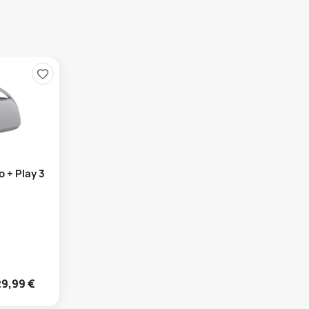
 + Play 3
29,99
€