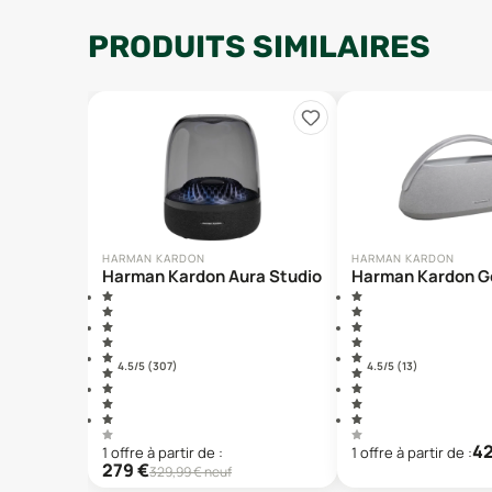
PRODUITS SIMILAIRES
HARMAN KARDON
HARMAN KARDON
Harman Kardon Aura Studio 4
Harman Kardon Go
4.5
/5 (
307
)
4.5
/5 (
13
)
4
1
offre
à partir de :
1
offre
à partir de :
279
€
329,99
€ neuf