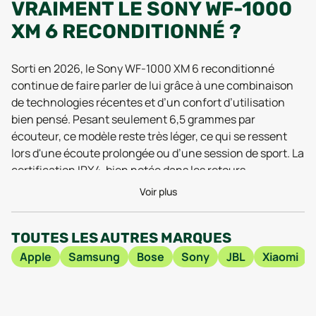
VRAIMENT LE SONY WF-1000
XM 6 RECONDITIONNÉ ?
Sorti en 2026, le Sony WF-1000 XM 6 reconditionné
continue de faire parler de lui grâce à une combinaison
de technologies récentes et d’un confort d’utilisation
bien pensé. Pesant seulement 6,5 grammes par
écouteur, ce modèle reste très léger, ce qui se ressent
lors d'une écoute prolongée ou d’une session de sport. La
certification IPX4, bien notée dans les retours
d’utilisateurs en 2025 et début 2026, garantit une
Voir plus
résistance à la pluie et à la transpiration. On peut donc
courir sous une averse ou affronter des séances
TOUTES LES AUTRES MARQUES
intenses sans se soucier des gouttes. Côté matériaux, le
plastique utilisé permet une isolation phonique efficace
Apple
Samsung
Bose
Sony
JBL
Xiaomi
tout en gardant une sensation agréable sur la durée,
selon les tests récents.