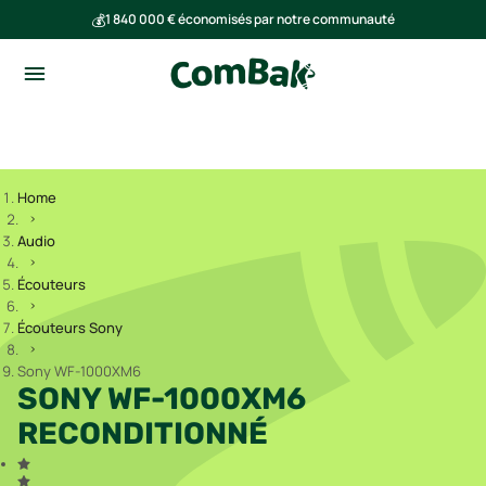
💰
1 840 000 € économisés par notre communauté
🌍
Ensemble, nous avons évité l'émission de 293 tonnes de CO₂
Home
Audio
Écouteurs
Écouteurs Sony
Sony WF-1000XM6
SONY WF-1000XM6
RECONDITIONNÉ