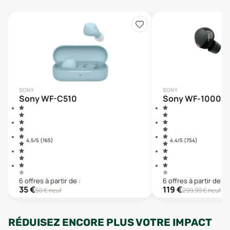
SONY
SONY
Sony WF-C510
Sony WF-1000X
4.5
/5 (
165
)
4.4
/5 (
754
)
6
offre
s
à partir de :
6
offre
s
à partir de :
35
€
119
€
50
€ neuf
299,99
€ neuf
RÉDUISEZ ENCORE PLUS VOTRE IMPACT