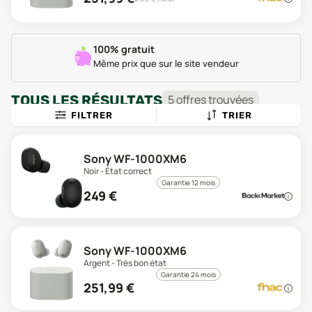
100% gratuit
Même prix que sur le site vendeur
TOUS LES RÉSULTATS
5
offre
s
trouvée
s
FILTRER
TRIER
Sony WF-1000XM6
Noir - État correct
Garantie 12 mois
249
€
Sony WF-1000XM6
Argent - Très bon état
Garantie 24 mois
251,99
€