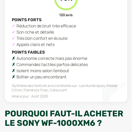
120
avis
POINTS FORTS
Réduction de bruit très efficace
Son riche et détaillé
Très bon confort en écoute
Appels clairs et nets
POINTS FAIBLES
Autonomie correcte mais pas énorme
Commandes tactiles parfois délicates
Isolent moins selon l’embout
Boîtier un peu encombrant
Synthèse des tests et avis constatés sur :
Les Numériques, Presse-
Citron, Frandroid, Fnac, Cdiscount
Mise à jour :
Août 2026
POURQUOI FAUT-IL ACHETER
LE SONY WF-1000XM6 ?