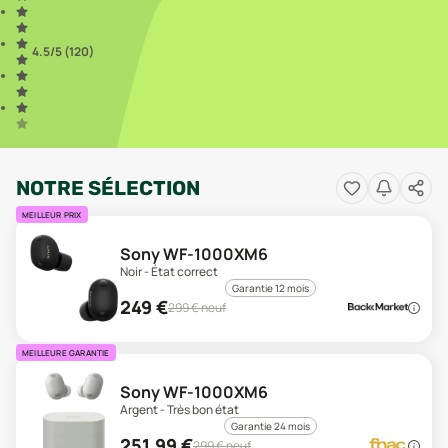
4.5
/5 (
120
)
NOTRE SÉLECTION
MEILLEUR PRIX
Sony WF-1000XM6
Noir - État correct
Garantie 12 mois
249
€
299
€ neuf
MEILLEURE GARANTIE
Sony WF-1000XM6
Argent - Très bon état
Garantie 24 mois
251,99
€
299
€ neuf