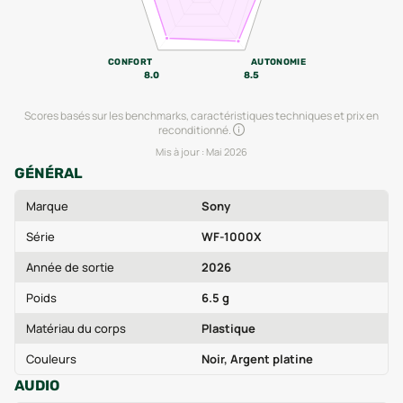
CONFORT
AUTONOMIE
8.0
8.5
Scores basés sur les benchmarks, caractéristiques techniques et prix en
reconditionné.
Mis à jour :
Mai 2026
GÉNÉRAL
Marque
Sony
Série
WF-1000X
Année de sortie
2026
Poids
6.5 g
Matériau du corps
Plastique
Couleurs
Noir, Argent platine
AUDIO