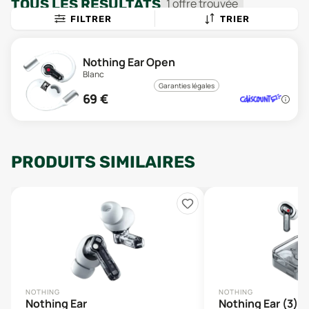
TOUS LES RÉSULTATS
1
offre
trouvée
FILTRER
TRIER
Nothing Ear Open
Blanc
Garanties légales
69
€
PRODUITS SIMILAIRES
NOTHING
NOTHING
Nothing Ear
Nothing Ear (3)