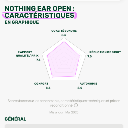
NOTHING EAR OPEN
:
CARACTÉRISTIQUES
EN GRAPHIQUE
QUALITÉ SONORE
8.5
RAPPORT
RÉDUCTION DE BRUIT
QUALITÉ / PRIX
7.0
7.5
CONFORT
AUTONOMIE
8.5
8.0
Scores basés sur les benchmarks, caractéristiques techniques et prix en
reconditionné.
Mis à jour :
Mai 2026
GÉNÉRAL