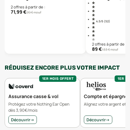
2
offre
s
à partir de :
71,99
€
99
€ neuf
4.5
/5 (
52
)
2
offre
s
à partir de :
89
€
133
€ neuf
RÉDUISEZ ENCORE PLUS VOTRE IMPACT
1ER MOIS OFFERT
1ER MO
Assurance casse & vol
Compte et épargne
Protégez votre Nothing Ear Open
Alignez votre argent et v
dès 3,90€/mois
Découvrir
→
Découvrir
→