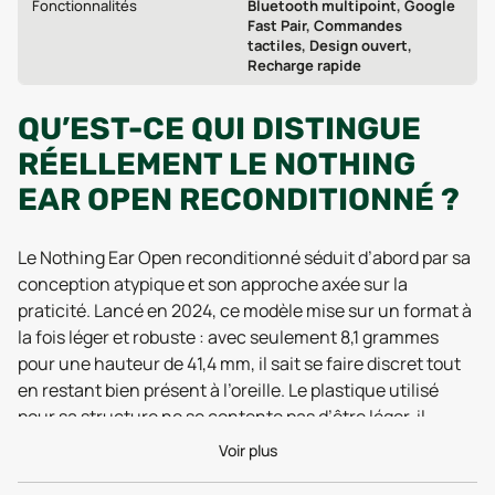
Fonctionnalités
Bluetooth multipoint, Google
Fast Pair, Commandes
tactiles, Design ouvert,
Recharge rapide
QU’EST-CE QUI DISTINGUE
RÉELLEMENT LE NOTHING
EAR OPEN RECONDITIONNÉ ?
Le Nothing Ear Open reconditionné séduit d’abord par sa
conception atypique et son approche axée sur la
praticité. Lancé en 2024, ce modèle mise sur un format à
la fois léger et robuste : avec seulement 8,1 grammes
pour une hauteur de 41,4 mm, il sait se faire discret tout
en restant bien présent à l’oreille. Le plastique utilisé
pour sa structure ne se contente pas d’être léger, il
garantit aussi une résistance quotidienne appréciable,
Voir plus
et la certification IP54 atteste d’une protection efficace