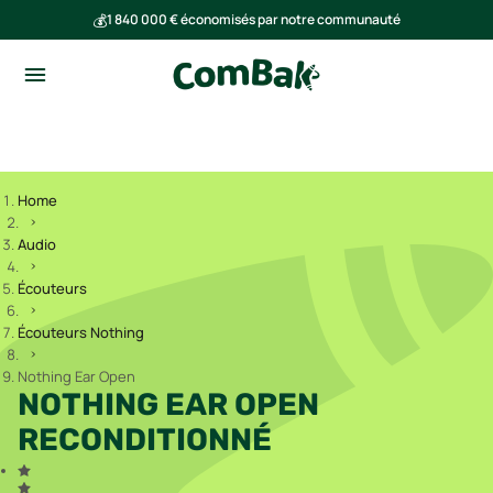
💰
1 840 000 € économisés par notre communauté
🌍
Ensemble, nous avons évité l'émission de 293 tonnes de CO₂
Home
Audio
Écouteurs
Écouteurs Nothing
Nothing Ear Open
NOTHING EAR OPEN
RECONDITIONNÉ