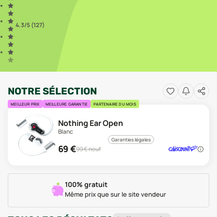
4.3
/5 (
127
)
NOTRE SÉLECTION
MEILLEUR PRIX
MEILLEURE GARANTIE
PARTENAIRE DU MOIS
Nothing Ear Open
Blanc
Garanties légales
69
€
99
€ neuf
100% gratuit
Même prix que sur le site vendeur