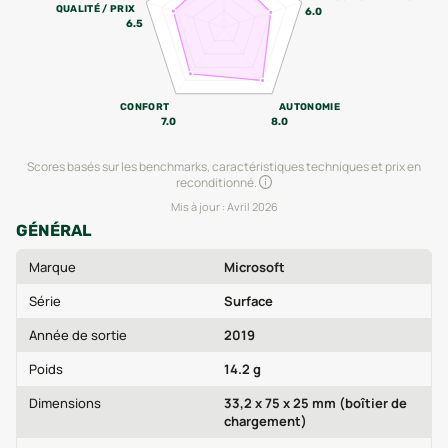
QUALITÉ / PRIX
6.0
6.5
CONFORT
AUTONOMIE
7.0
8.0
Scores basés sur les benchmarks, caractéristiques techniques et prix en
reconditionné.
Mis à jour :
Avril 2026
GÉNÉRAL
Marque
Microsoft
Série
Surface
Année de sortie
2019
Poids
14.2 g
Dimensions
33,2 x 75 x 25 mm (boîtier de
chargement)