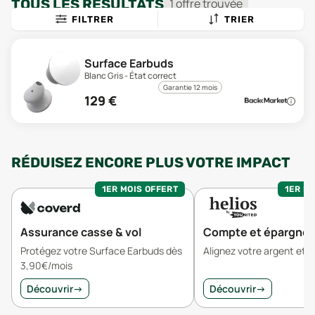
TOUS LES RÉSULTATS
1
offre
trouvée
FILTRER
TRIER
Surface Earbuds
Blanc Gris - État correct
Garantie 12 mois
129
€
RÉDUISEZ ENCORE PLUS VOTRE IMPACT
1ER MOIS OFFERT
1ER MO
Assurance casse & vol
Compte et épargne
Protégez votre Surface Earbuds dès
Alignez votre argent et v
3,90€/mois
Découvrir
→
Découvrir
→