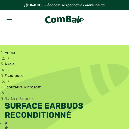
💰
1 840 000 € économisés par notre communauté
🌍
Ensemble, nous avons évité l'émission de 293 tonnes de CO₂
Home
Audio
Écouteurs
Écouteurs Microsoft
Surface Earbuds
SURFACE EARBUDS
RECONDITIONNÉ