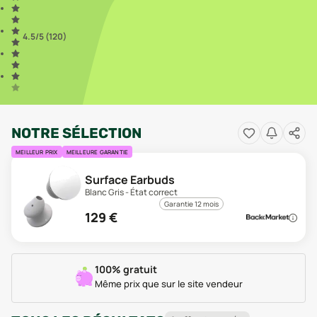
4.5
/5 (
120
)
NOTRE SÉLECTION
MEILLEUR PRIX
MEILLEURE GARANTIE
Surface Earbuds
Blanc Gris - État correct
Garantie 12 mois
129
€
100% gratuit
Même prix que sur le site vendeur