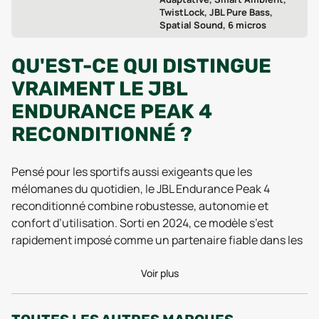
TwistLock, JBL Pure Bass,
Spatial Sound, 6 micros
QU'EST-CE QUI DISTINGUE
VRAIMENT LE JBL
ENDURANCE PEAK 4
RECONDITIONNÉ ?
Pensé pour les sportifs aussi exigeants que les
mélomanes du quotidien, le JBL Endurance Peak 4
reconditionné combine robustesse, autonomie et
confort d’utilisation. Sorti en 2024, ce modèle s’est
rapidement imposé comme un partenaire fiable dans les
entraînements intensifs grâce à sa certification IP68 :
cela signifie que les écouteurs ne craignent ni la
Voir plus
poussière, ni l’immersion dans l’eau, même lors des
sessions de running sous une pluie battante ou des