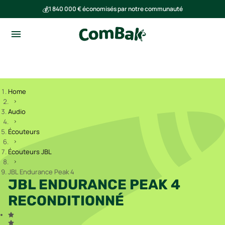
💰
1 840 000 € économisés par notre communauté
🌍
Ensemble, nous avons évité l'émission de 293 tonnes de CO₂
Home
Audio
Écouteurs
Écouteurs JBL
JBL Endurance Peak 4
JBL ENDURANCE PEAK 4
RECONDITIONNÉ