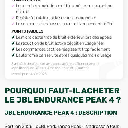
Les crochets maintiennent bien même en courant ou
en trail
Résiste à la pluie et à la sueur sans broncher
Le son pousse les basses pour motiver pendant l'effort
POINTS FAIBLES
Le micro capte trop de bruit extérieur lors des appels
La réduction de bruit active déçoit en usage réel
Les commandes tactiles réagissent trop facilement
L'autonomie baisse vite après quelques mois d'usage
Synthèse des tests et avis constatés sur :
Runnersworld,
Mobilitedouce, Versus, Amazon, Fnac
et 10 autres
Mise à jour :
Août 2026
POURQUOI FAUT-IL ACHETER
LE JBL ENDURANCE PEAK 4 ?
JBL ENDURANCE PEAK 4 : DESCRIPTION
Sorti en 2026, le JBL Endurance Peak 4 s’adresse à tous