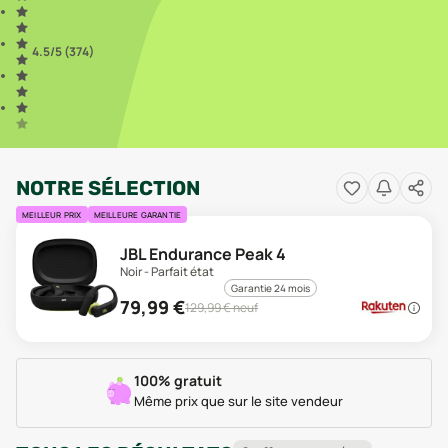
4.5
/5 (
374
)
NOTRE SÉLECTION
MEILLEUR PRIX
MEILLEURE GARANTIE
JBL Endurance Peak 4
Noir - Parfait état
Garantie 24 mois
79,99
€
129,99
€ neuf
100% gratuit
Même prix que sur le site vendeur