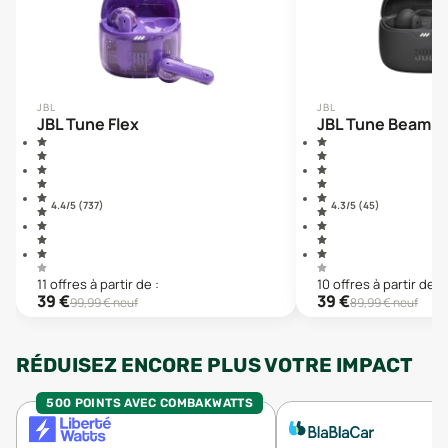
JBL
JBL
JBL Tune Flex
JBL Tune Beam
4.4
/5 (
737
)
4.3
/5 (
45
)
11
offre
s
à partir de :
10
offre
s
à partir de :
39
€
39
€
99,99
€ neuf
89,99
€ neuf
RÉDUISEZ ENCORE PLUS VOTRE IMPACT
500 POINTS AVEC COMBAKWATTS