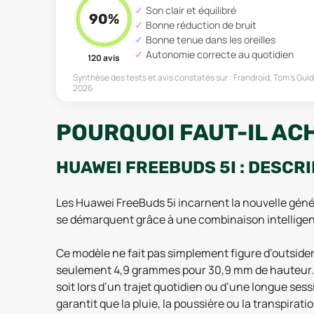
Son clair et équilibré
90
%
Bonne réduction de bruit
Bonne tenue dans les oreilles
Autonomie correcte au quotidien
120
avis
Synthèse des tests et avis constatés sur :
Frandroid, Tom's Gui
2026
POURQUOI FAUT-IL ACH
HUAWEI FREEBUDS 5I : DESCR
Les Huawei FreeBuds 5i incarnent la nouvelle génér
se démarquent grâce à une combinaison intelligent
Ce modèle ne fait pas simplement figure d’outsider
seulement 4,9 grammes pour 30,9 mm de hauteur. La 
soit lors d’un trajet quotidien ou d’une longue sessio
garantit que la pluie, la poussière ou la transpira