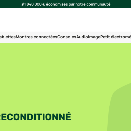
💰
1 840 000 € économisés par notre communauté
🌍
Ensemble, nous avons évité l'émission de 293 tonnes de CO₂
ablettes
Montres connectées
Consoles
Audio
Image
Petit électrom
RECONDITIONNÉ