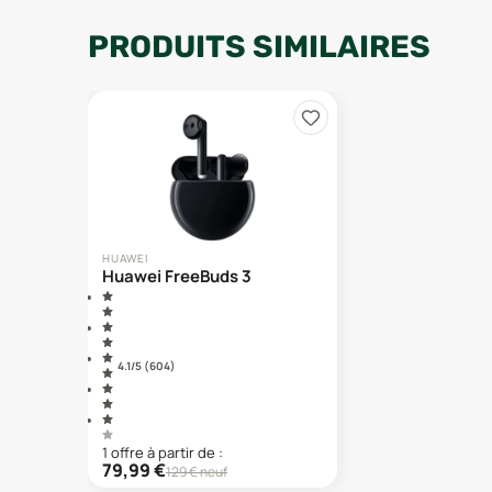
PRODUITS SIMILAIRES
HUAWEI
Huawei FreeBuds 3
4.1
/5 (
604
)
1
offre
à partir de :
79,99
€
129
€ neuf