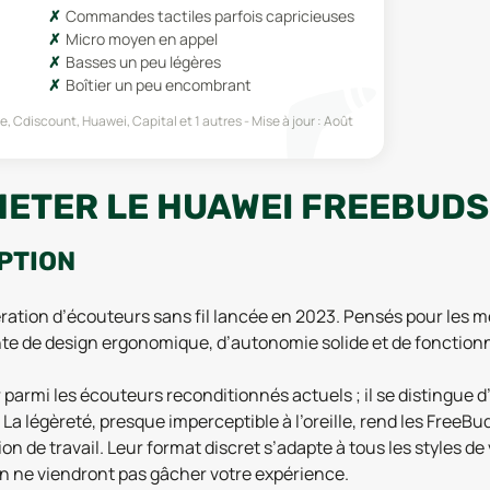
Commandes tactiles parfois capricieuses
Micro moyen en appel
Basses un peu légères
Boîtier un peu encombrant
de, Cdiscount, Huawei, Capital
et 1 autres
Mise à jour :
Août
ETER LE HUAWEI FREEBUDS 
IPTION
ation d’écouteurs sans fil lancée en 2023. Pensés pour les mél
e de design ergonomique, d’autonomie solide et de fonctionna
 parmi les écouteurs reconditionnés actuels ; il se distingue
légèreté, presque imperceptible à l’oreille, rend les FreeBud
n de travail. Leur format discret s’adapte à tous les styles de v
tion ne viendront pas gâcher votre expérience.