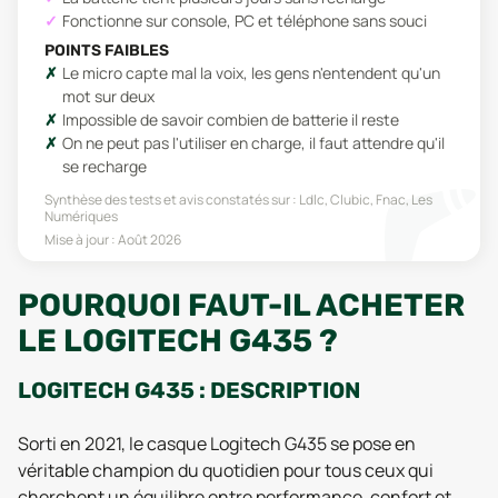
Fonctionne sur console, PC et téléphone sans souci
POINTS FAIBLES
Le micro capte mal la voix, les gens n'entendent qu'un
mot sur deux
Impossible de savoir combien de batterie il reste
On ne peut pas l'utiliser en charge, il faut attendre qu'il
se recharge
Synthèse des tests et avis constatés sur :
Ldlc, Clubic, Fnac, Les
Numériques
Mise à jour :
Août 2026
POURQUOI FAUT-IL ACHETER
LE LOGITECH G435 ?
LOGITECH G435 : DESCRIPTION
Sorti en 2021, le casque Logitech G435 se pose en
véritable champion du quotidien pour tous ceux qui
cherchent un équilibre entre performance, confort et