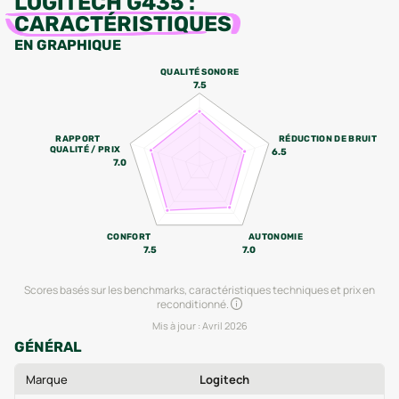
LOGITECH G435
:
CARACTÉRISTIQUES
EN GRAPHIQUE
QUALITÉ SONORE
7.5
RAPPORT
RÉDUCTION DE BRUIT
QUALITÉ / PRIX
6.5
7.0
CONFORT
AUTONOMIE
7.5
7.0
Scores basés sur les benchmarks, caractéristiques techniques et prix en
reconditionné.
Mis à jour :
Avril 2026
GÉNÉRAL
Marque
Logitech