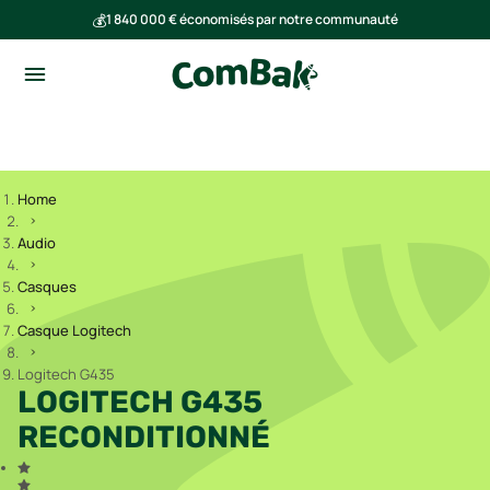
💰
1 840 000 € économisés par notre communauté
🌍
Ensemble, nous avons évité l'émission de 293 tonnes de CO₂
Home
Audio
Casques
Casque Logitech
Logitech G435
LOGITECH G435
RECONDITIONNÉ