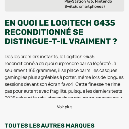
PlayStation 4/5, Nintendo
Switch, smartphones)
EN QUOI LE LOGITECH G435
RECONDITIONNÉ SE
DISTINGUE-T-IL VRAIMENT ?
Dès les premiers instants, le Logitech G435
reconditionné a de quoi surprendre par sa légèreté : à
seulement 165 grammes, il se place parmi les casques
gaming les plus agréables à porter, même lors de longues
sessions devant son écran favori. Cette finesse ne rime
pas pour autant avec fragilité, puisque les derniers tests
2025 saluent la robustesse de sa structure, pensée pour
durer. Sa conception ergonomique, avec une hauteur de
Voir plus
194 mm et une largeur de 188 mm, assure un maintien
optimal pour tous les profils, adolescents comme
TOUTES LES AUTRES MARQUES
adultes, tout en restant discret lors des déplacements