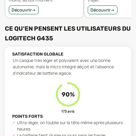
Découvrir
→
Découvrir
→
CE QU'EN PENSENT LES UTILISATEURS
DU
LOGITECH G435
SATISFACTION GLOBALE
Un casque très léger et polyvalent avec une bonne
autonomie, mais le micro intégré déçoit et l'absence
d'indicateur de batterie agace.
90
%
173
avis
POINTS FORTS
Ultra-léger, on l'oublie sur la tête même après plusieurs
heures
La batterie tient plusieurs jours sans recharge