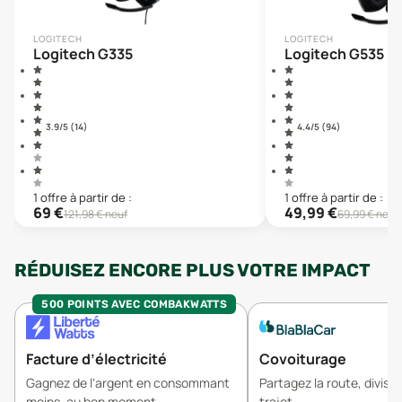
LOGITECH
LOGITECH
Logitech G335
Logitech G535
3.9
/5 (
14
)
4.4
/5 (
94
)
1
offre
à partir de :
1
offre
à partir de :
69
€
49,99
€
121,98
€ neuf
69,99
€ neuf
RÉDUISEZ ENCORE PLUS VOTRE IMPACT
500 POINTS AVEC COMBAKWATTS
Facture d’électricité
Covoiturage
Gagnez de l'argent en consommant
Partagez la route, divisez
moins, au bon moment.
trajet