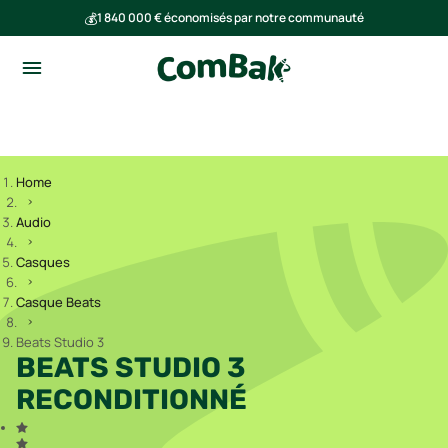
💰
1 840 000 € économisés par notre communauté
🌍
Ensemble, nous avons évité l'émission de 293 tonnes de CO₂
Home
Audio
Casques
Casque Beats
Beats Studio 3
BEATS STUDIO 3
RECONDITIONNÉ