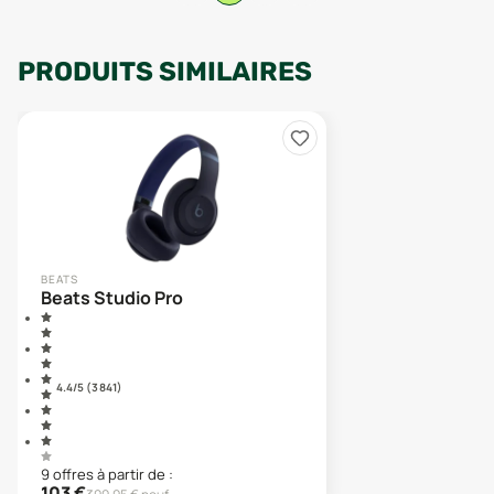
PRODUITS SIMILAIRES
BEATS
Beats Studio Pro
4.4
/5 (
3 841
)
9
offre
s
à partir de :
103
€