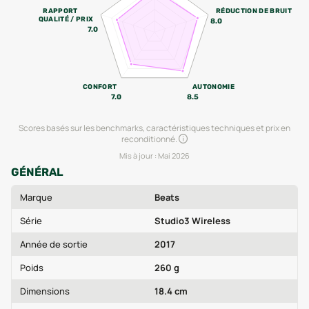
RAPPORT
RÉDUCTION DE BRUIT
QUALITÉ / PRIX
8.0
7.0
CONFORT
AUTONOMIE
7.0
8.5
Scores basés sur les benchmarks, caractéristiques techniques et prix en
reconditionné.
Mis à jour :
Mai 2026
GÉNÉRAL
Marque
Beats
Série
Studio3 Wireless
Année de sortie
2017
Poids
260 g
Dimensions
18.4 cm