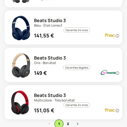
Beats Studio 3
Bleu - État correct
Garantie 24 mois
141,55
€
Beats Studio 3
Gris - Bon état
Garanties légales
149
€
Beats Studio 3
Multicolore - Très bon état
Garantie 24 mois
151,05
€
‹
›
1
2