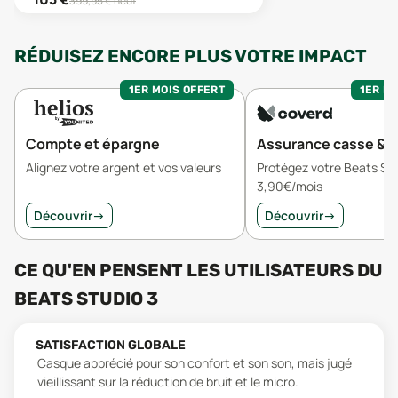
399,95
€ neuf
RÉDUISEZ ENCORE PLUS VOTRE IMPACT
1ER MOIS OFFERT
1ER MO
Compte et épargne
Assurance casse & v
Alignez votre argent et vos valeurs
Protégez votre Beats Stu
3,90€/mois
Découvrir
→
Découvrir
→
CE QU'EN PENSENT LES UTILISATEURS
DU
BEATS STUDIO 3
SATISFACTION GLOBALE
Casque apprécié pour son confort et son son, mais jugé
vieillissant sur la réduction de bruit et le micro.