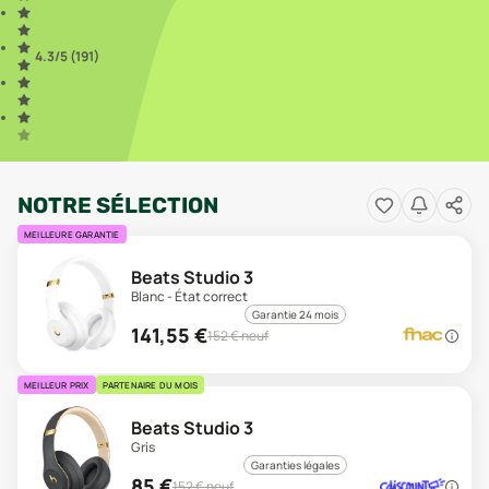
4.3
/5 (
191
)
NOTRE SÉLECTION
MEILLEURE GARANTIE
Beats Studio 3
Blanc - État correct
Garantie 24 mois
141,55
€
152
€ neuf
MEILLEUR PRIX
PARTENAIRE DU MOIS
Beats Studio 3
Gris
Garanties légales
85
€
152
€ neuf