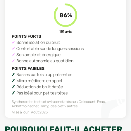
86
%
191
avis
POINTS FORTS
Bonne isolation du bruit
Confortable sur de longues sessions
Son ample et énergique
Bonne autonomie au quotidien
POINTS FAIBLES
Basses parfois trop présentes
Micro médiocre en appel
Réduction de bruit datée
Pas idéal pour petites têtes
Synthèse des tests et avis constatés sur :
Cdiscount, Fnac,
Achatmoinscher, Darty, Idealo
et 2 autres
Mise à jour :
Août 2026
POURQUOI FAUT-IL ACHETER