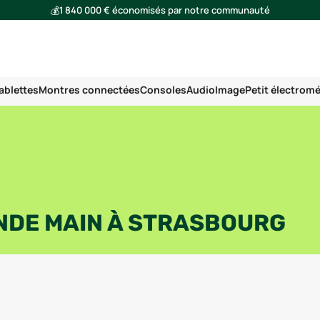
💰
1 840 000 € économisés par notre communauté
🌍
Ensemble, nous avons évité l'émission de 293 tonnes de CO₂
ablettes
Montres connectées
Consoles
Audio
Image
Petit électrom
NDE MAIN À
STRASBOURG